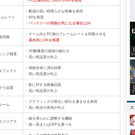
・
PCは基本的に1920×1080を推奨
・数値が高い程滑らかな映像を表現
ームレート
・60を推奨
・
バッテリーの発熱が気になる場合は30
・ゲーム内とPC側のフレームレートを同期させる
直同期
・
基本的にONを推奨
【
・3D解像度の描画の細かさ
レ
リング精度
・高い程品質が向上
・画面全体に演出効果
エフェクト
・高い程品質が向上
・影に対する映像品質
【
ドウ品質
・高い程品質が向上
プ
・グラフィックの明るい部分を滲ませる表現
ルーム
ス
・高い程光の表現が向上
・線を滑らかに調整する機能
エイリアス
・低～高またはOFFを選べる