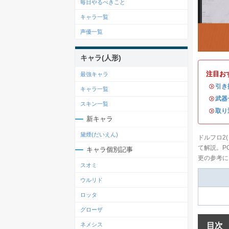
毎日やるべきこと
キャラ一覧
声優一覧
キャラ(人形)
注目お
最強キャラ
・
引き
キャラ一覧
・
武器
スキン一覧
・
取り
新キャラ
黛煙(だいえん)
ドルフロ2
て解説。P
キャラ個別記事
更の参考に
スオミ
ウルリド
ロッタ
グローザ
目次
ネメシス