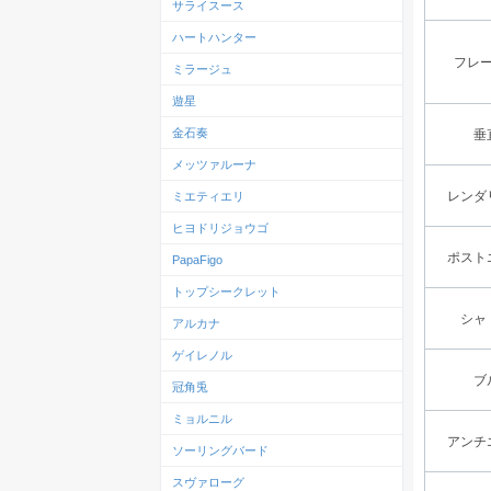
サライスース
ハートハンター
フレ
ミラージュ
遊星
金石奏
垂
メッツァルーナ
レンダ
ミエティエリ
ヒヨドリジョウゴ
ポスト
PapaFigo
トップシークレット
シャ
アルカナ
ゲイレノル
ブ
冠角兎
ミョルニル
アンチ
ソーリングバード
スヴァローグ