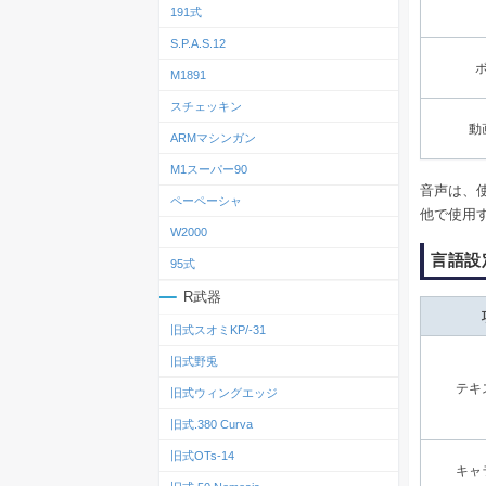
191式
S.P.A.S.12
M1891
スチェッキン
動
ARMマシンガン
M1スーパー90
音声は、
ペーペーシャ
他で使用
W2000
言語設
95式
R武器
旧式スオミKP/-31
旧式野兎
テキ
旧式ウィングエッジ
旧式.380 Curva
旧式OTs‐14
キャ