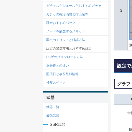
ガチャスケジュールとおすすめガチャ
3
ガチャの確定演出と排出確率
課金おすすめパック
ノードを解放するメリット
弱点のメリットと確認方法
設定の変更方法とおすすめ設定
PC版のダウンロード方法
設定で
過去作との違い
配信日と事前登録情報
推奨スペック
グラフ
武器
武器一覧
全
最強武器
SSR武器