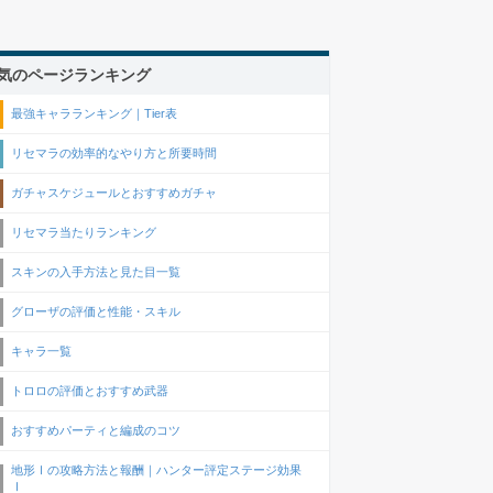
気のページランキング
最強キャラランキング｜Tier表
リセマラの効率的なやり方と所要時間
ガチャスケジュールとおすすめガチャ
リセマラ当たりランキング
スキンの入手方法と見た目一覧
グローザの評価と性能・スキル
キャラ一覧
トロロの評価とおすすめ武器
おすすめパーティと編成のコツ
地形Ⅰの攻略方法と報酬｜ハンター評定ステージ効果
Ⅰ