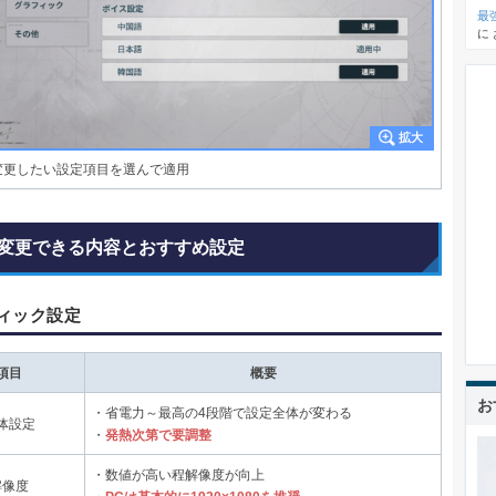
最
に
変更したい設定項目を選んで適用
変更できる内容とおすすめ設定
ィック設定
項目
概要
お
・省電力～最高の4段階で設定全体が変わる
体設定
・
発熱次第で要調整
・数値が高い程解像度が向上
解像度