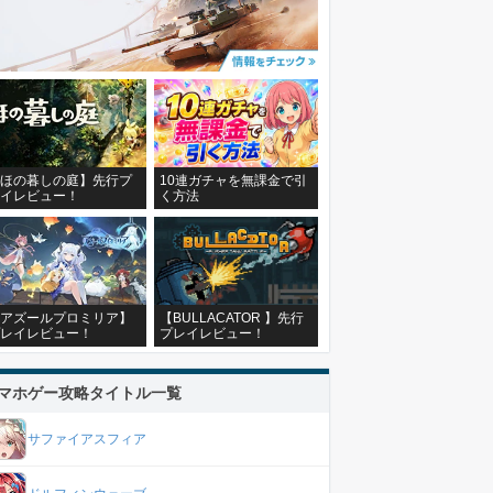
ほの暮しの庭】先行プ
10連ガチャを無課金で引
イレビュー！
く方法
アズールプロミリア】
【BULLACATOR 】先行
レイレビュー！
プレイレビュー！
マホゲー攻略タイトル一覧
サファイアスフィア