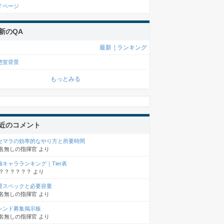
イページ
新のQA
最新
|
ランキング
憩室背景
もっとみる
近のコメント
セマラの効率的なやり方と所要時間
名無しの指揮官
より
強キャラランキング｜Tier表
？？？？？？
より
奨スペックと必要容量
名無しの指揮官
より
レンド募集掲示板
名無しの指揮官
より