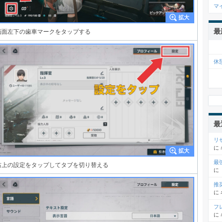
マ
最
画面左下の歯車マークをタップする
休
最
リ
に
最
右上の設定をタップしてタブを切り替える
に
推
に
フ
に