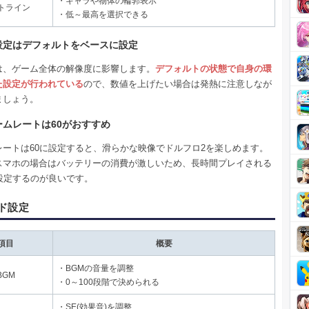
・キャラや物体の輪郭表示
トライン
・低～最高を選択できる
設定はデフォルトをベースに設定
は、ゲーム全体の解像度に影響します。
デフォルトの状態で自身の環
た設定が行われている
ので、数値を上げたい場合は発熱に注意しなが
ましょう。
ームレートは60がおすすめ
レートは60に設定すると、滑らかな映像でドルフロ2を楽しめます。
スマホの場合はバッテリーの消費が激しいため、長時間プレイされる
に設定するのが良いです。
ド設定
項目
概要
・BGMの音量を調整
BGM
・0～100段階で決められる
・SE(効果音)を調整