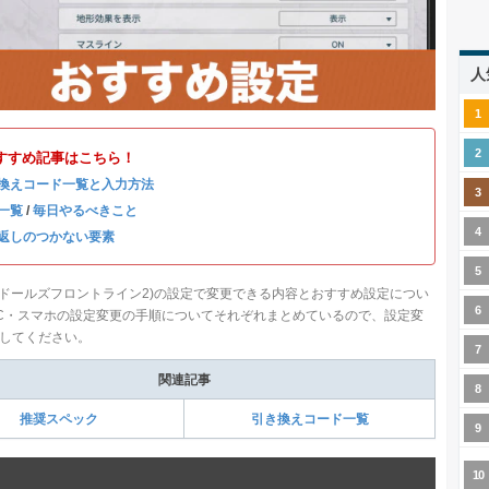
人
すすめ記事はこちら！
換えコード一覧と入力方法
一覧
/
毎日やるべきこと
返しのつかない要素
(ドールズフロントライン2)の設定で変更できる内容とおすすめ設定につい
C・スマホの設定変更の手順についてそれぞれまとめているので、設定変
してください。
関連記事
推奨スペック
引き換えコード一覧