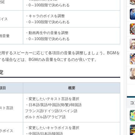
SE
・0～100段階で決められる
・キャラのボイスを調整
ボイス
・0～100段階で決められる
・動画再生中の音量を調整
画音量
・0～100段階で決められる
使用するスピーカーに応じて各項目の音量を調整しましょう。BGMを
する場合などは、BGMのみ音量を0にするのが良いです。
定
項目
概要
・変更したいテキスト言語を選択
コ
・日本語/英語/中国語(簡/繁)/韓国語
スト言語
フランス語/ドイツ語/スペイン語
ポルトガル語/アラビア語
・変更したいキャラボイスを選択
ラボイス
・中国語/日本語/韓国語