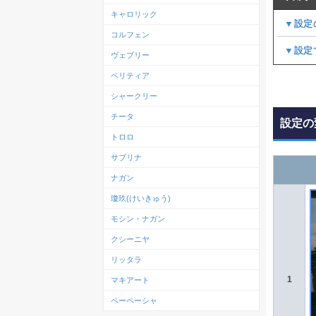
キャロリック
▼設定
コルフェン
▼設定
ヴェプリー
ペリティア
シャークリー
チータ
設定の
トロロ
サブリナ
ナガン
瓊玖(けいきゅう)
モシン・ナガン
クシーニヤ
リッタラ
1
マキアート
ペーペーシャ