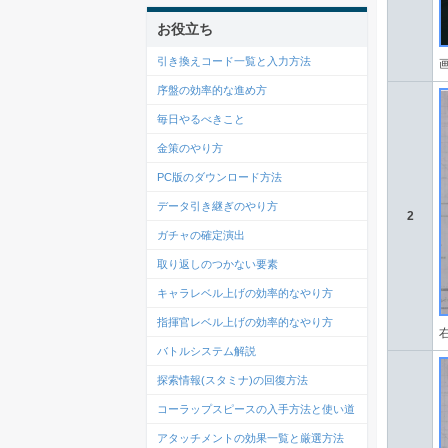
お役立ち
引き換えコード一覧と入力方法
序盤の効率的な進め方
毎日やるべきこと
金策のやり方
PC版のダウンロード方法
データ引き継ぎのやり方
2
ガチャの確定演出
取り返しのつかない要素
キャラレベル上げの効率的なやり方
指揮官レベル上げの効率的なやり方
バトルシステム解説
探索情報(スタミナ)の回復方法
コーラップスピースの入手方法と使い道
アタッチメントの効果一覧と厳選方法