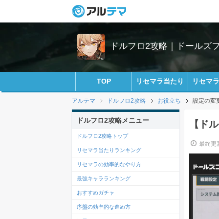
ドルフロ2攻略｜ドールズ
TOP
リセマラ当たり
リセマ
アルテマ
ドルフロ2攻略
お役立ち
設定の変
ドルフロ2攻略メニュー
【ドル
ドルフロ2攻略トップ
最終更新
リセマラ当たりランキング
リセマラの効率的なやり方
最強キャラランキング
おすすめガチャ
序盤の効率的な進め方