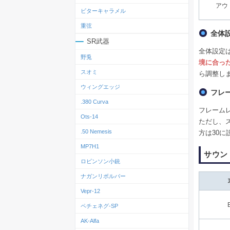
アウ
ビターキャラメル
重弦
全体
SR武器
全体設定
野兎
境に合っ
スオミ
ら調整し
ウィングエッジ
フレ
.380 Curva
フレーム
Ots‐14
ただし、
.50 Nemesis
方は30
MP7H1
サウン
ロビンソン小銃
ナガンリボルバー
Vepr-12
ペチェネグ-SP
AK-Alfa