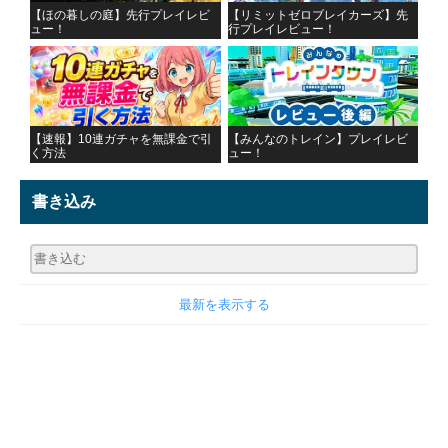
【ほの暮しの庭】先行プレイレビ
【リミットゼロブレイカーズ】先
ュー！
行プレイレビュー！
【速報】10連ガチャを無課金で引
【みんなのトレイン】プレイレビ
く方法
ュー！
書き込み
最新を表示する