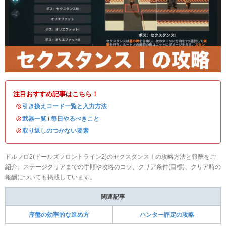
注目おすすめ記事はこちら！
・
引き換えコード一覧と入力方法
・
武器一覧
/
毎日やるべきこと
・
取り返しのつかない要素
ドルフロ2(ドールズフロントライン2)のセクスタンスⅠの攻略方法と報酬をご
紹介。ステージクリアまでの手順や攻略のコツ、クリア条件(目標)、クリア時の
報酬についても掲載しています。
関連記事
序盤の効率的な進め方
ハンター評定の攻略