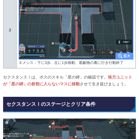
2
ネメシス：下に3歩、左に1歩移動、遮蔽物の裏に行き行動終了
セクスタンスⅠは、ボスのスキル「星の碑」の確認です。
味方ユニット
が「星の碑」の射程に入らないマスに移動
させて生き延びましょう。
セクスタンスⅠのステージとクリア条件