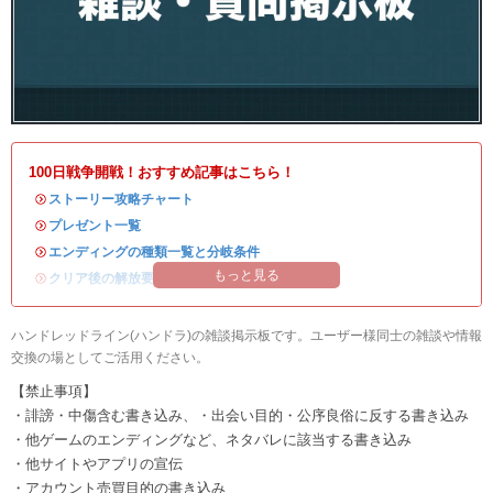
100日戦争開戦！おすすめ記事はこちら！
・
ストーリー攻略チャート
・
プレゼント一覧
・
エンディングの種類一覧と分岐条件
もっと見る
・
クリア後の解放要素
ハンドレッドライン(ハンドラ)の雑談掲示板です。ユーザー様同士の雑談や情報
交換の場としてご活用ください。
【禁止事項】
・誹謗・中傷含む書き込み、・出会い目的・公序良俗に反する書き込み
・他ゲームのエンディングなど、ネタバレに該当する書き込み
・他サイトやアプリの宣伝
・アカウント売買目的の書き込み