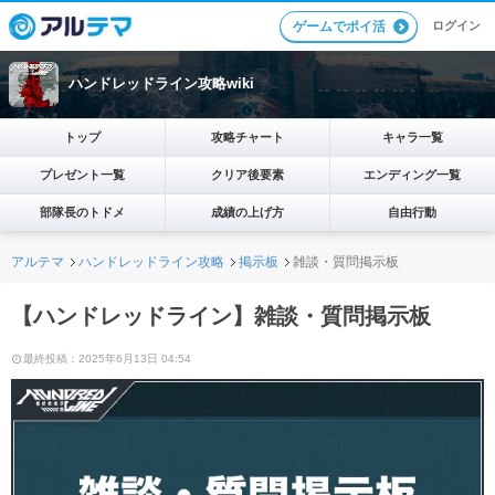
ログイン
ゲームでポイ活
ハンドレッドライン攻略wiki
トップ
攻略チャート
キャラ一覧
プレゼント一覧
クリア後要素
エンディング一覧
部隊長のトドメ
成績の上げ方
自由行動
アルテマ
ハンドレッドライン攻略
掲示板
雑談・質問掲示板
【ハンドレッドライン】雑談・質問掲示板
最終投稿：2025年6月13日 04:54