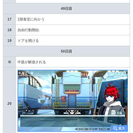
49日目
17
1階食堂に向かう
18
自由行動開始
19
ドアを開ける
50日目
※
中庭が解放される
20