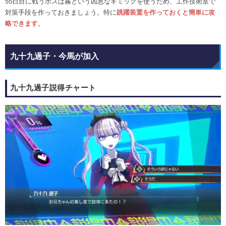
55日目に戦うボスは霧という凶悪なギミックを使うため、工作技術室で
対策手段を作っておきましょう。特に
跳躍装置を作っておくと簡単に攻
略できます
。
九十九過子・今馬が加入
九十九過子説得チャート