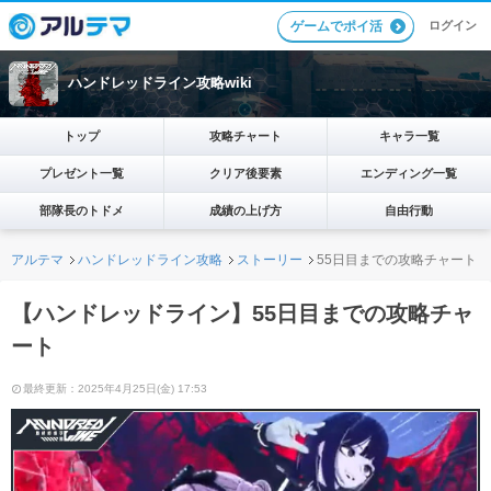
ログイン
ゲームでポイ活
ハンドレッドライン攻略wiki
トップ
攻略チャート
キャラ一覧
プレゼント一覧
クリア後要素
エンディング一覧
部隊長のトドメ
成績の上げ方
自由行動
アルテマ
ハンドレッドライン攻略
ストーリー
55日目までの攻略チャート
【ハンドレッドライン】55日目までの攻略チャ
ート
最終更新：2025年4月25日(金) 17:53