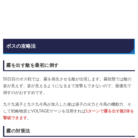
ボスの攻略法
霧を出す敵を最初に倒す
55日目のボス戦では、霧を発生させる敵が出現します。霧状態では敵の
姿が見えず、姿が見えるようになるまで攻撃もできないので、最優先で
倒すのがおすすめです。
九十九過子と九十九今馬が加入した後は過子の火力と今馬の機動力、そ
して戦略物資とVOLTAGEゲージを活用すれば
1ターンで霧を出す敵2体を
撃破できます
。
霧の対策法