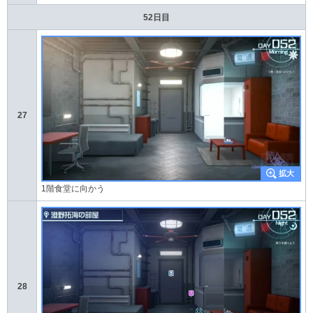
52日目
27
1階食堂に向かう
28