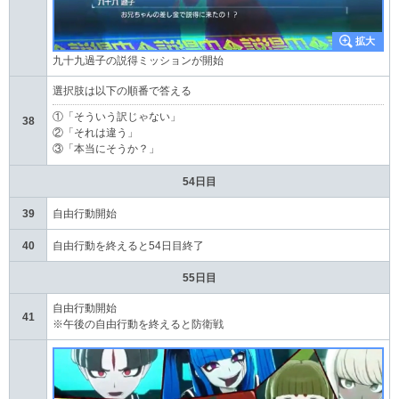
九十九過子の説得ミッションが開始
選択肢は以下の順番で答える
①「そういう訳じゃない」
38
②「それは違う」
③「本当にそうか？」
54日目
39
自由行動開始
40
自由行動を終えると54日目終了
55日目
自由行動開始
41
※午後の自由行動を終えると防衛戦