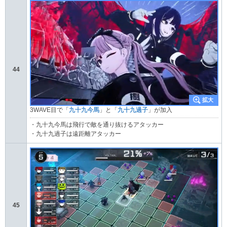
44
3WAVE目で「
九十九今馬
」と「
九十九過子
」が加入
・九十九今馬は飛行で敵を通り抜けるアタッカー
・九十九過子は遠距離アタッカー
45