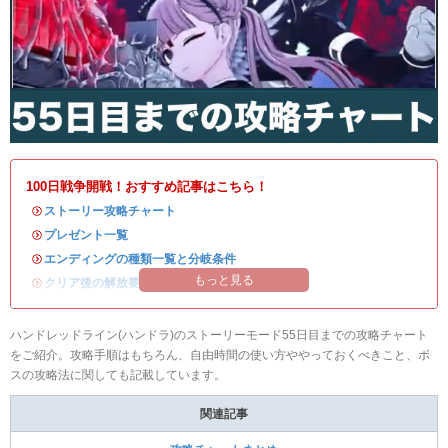
100日戦争開戦！おすすめ記事はこちら！
・
ストーリー攻略チャート
・
プレゼント一覧
・
エンディングの種類一覧と分岐条件
もっと見る
・
クリア後の解放要素
ハンドレッドライン(ハンドラ)のストーリーモード55日目までの攻略チャート
をご紹介。攻略手順はもちろん、自由時間の使い方ややっておくべきこと、ボ
スの攻略法に関しても記載しています。
関連記事