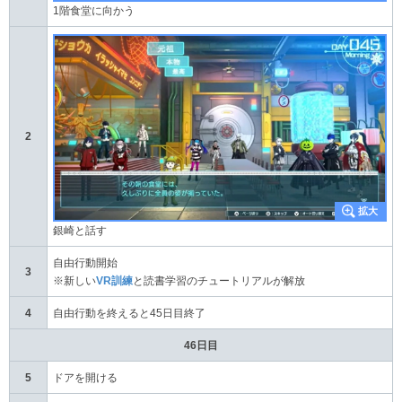
1階食堂に向かう
2
銀崎と話す
自由行動開始
3
※新しい
VR訓練
と読書学習のチュートリアルが解放
4
自由行動を終えると45日目終了
46日目
5
ドアを開ける