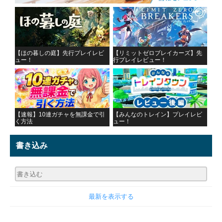
【ほの暮しの庭】先行プレイレビ
【リミットゼロブレイカーズ】先
ュー！
行プレイレビュー！
【速報】10連ガチャを無課金で引
【みんなのトレイン】プレイレビ
く方法
ュー！
書き込み
最新を表示する