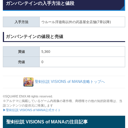
ガンバンテインの入手方法と値段
入手方法
ウルール浮遊島以外の武器屋全店舗(7章以降)
ガンバンテインの値段と売値
買値
5,360
売値
0
聖剣伝説 VISIONS of MANA攻略トップへ
©SQUARE ENIX All rights reserved.
※アルテマに掲載しているゲーム内画像の著作権、商標権その他の知的財産権は、当
該コンテンツの提供元に帰属します
▶聖剣伝説 VISIONS of MANA公式サイト
聖剣伝説 VISIONS of MANAの注目記事