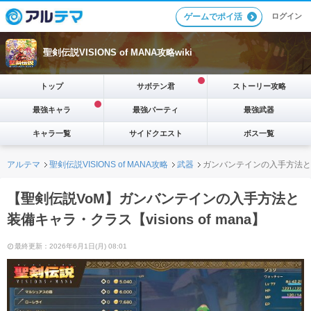
ログイン
ゲームでポイ活
聖剣伝説VISIONS of MANA攻略wiki
トップ
サボテン君
ストーリー攻略
最強キャラ
最強パーティ
最強武器
キャラ一覧
サイドクエスト
ボス一覧
アルテマ
聖剣伝説VISIONS of MANA攻略
武器
ガンバンテインの入手方法と
【聖剣伝説VoM】ガンバンテインの入手方法と
装備キャラ・クラス【visions of mana】
最終更新：2026年6月1日(月) 08:01