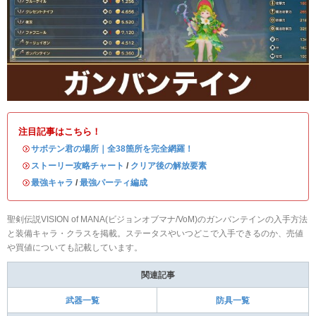
注目記事はこちら！
・
サボテン君の場所｜全38箇所を完全網羅！
・
ストーリー攻略チャート
/
クリア後の解放要素
・
最強キャラ
/
最強パーティ編成
聖剣伝説VISION of MANA(ビジョンオブマナ/VoM)のガンバンテインの入手方法
と装備キャラ・クラスを掲載。ステータスやいつどこで入手できるのか、売値
や買値についても記載しています。
関連記事
武器一覧
防具一覧