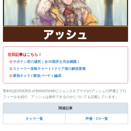
注目記事はこちら！
・
サボテン君の場所｜全38箇所を完全網羅！
・
ストーリー攻略チャート
/
クリア後の解放要素
・
最強キャラ
/
最強パーティ編成
聖剣伝説VISIONS of MANA(VoM/ビジョンズオブマナ)のアッシュの声優とプロ
フィールを紹介。アッシュは操作できるのかについても記載しています。
関連記事
キャラ一覧
声優・CV一覧