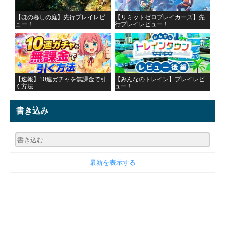
【ほの暮しの庭】先行プレイレビ
【リミットゼロブレイカーズ】先
ュー！
行プレイレビュー！
【速報】10連ガチャを無課金で引
【みんなのトレイン】プレイレビ
く方法
ュー！
書き込み
最新を表示する