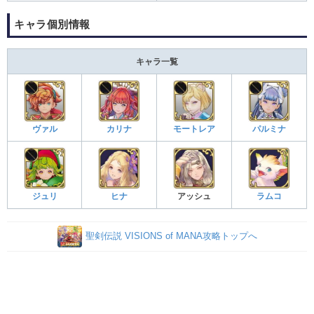
キャラ個別情報
キャラ一覧
ヴァル
カリナ
モートレア
パルミナ
ジュリ
ヒナ
アッシュ
ラムコ
聖剣伝説 VISIONS of MANA攻略トップへ