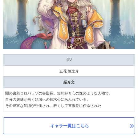
CV
立花 慎之介
紹介文
闇の書殿ロロバッゾの書殿長。知的好奇心の塊のような人物で、
自分の興味が向く領域への探求心にあふれている。
その豊富な知識が評価され、若くして書殿長に任命された
キャラ一覧はこちら