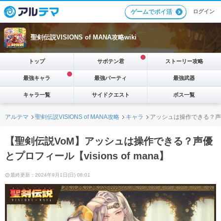
ログイン
ゲームでポイ活
聖剣伝説VISIONS of MANA攻略wiki
トップ
サボテン君
ストーリー攻略
最強キャラ
最強パーティ
最強武器
キャラ一覧
サイドクエスト
ボス一覧
アルテマ
聖剣伝説VISIONS of MANA攻略
キャラ
アッシュは操作できる？声
【聖剣伝説VoM】アッシュは操作できる？声優
とプロフィール【visions of mana】
最終更新：2024年9月1日(日) 08:01