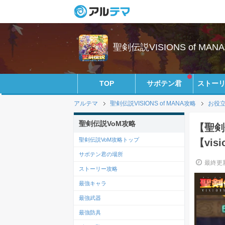
聖剣伝説VISIONS of MANA
TOP
サボテン君
ストー
アルテマ
聖剣伝説VISIONS of MANA攻略
お役
聖剣伝説VoM攻略
【聖剣
聖剣伝説VoM攻略トップ
【visi
サボテン君の場所
最終更新
ストーリー攻略
最強キャラ
最強武器
最強防具