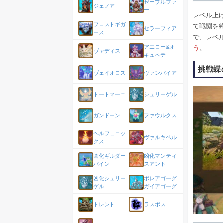
ゼーブルファ
ジェノア
ー
レベル上
フロストギガ
て戦闘を
セラーフィア
ース
で、レベ
アエロー&オ
う
。
ヴァディス
キュペテ
挑戦蝶
ヴェイオロス
ヴァンパイア
トートマーニ
シュリーゲル
ガンドーン
ファウルクス
ヘルフェニッ
ヴァルキベル
クス
凶化ギルダー
凶化マンティ
バイン
スアント
凶化シュリー
ボレアゴーグ
ゲル
ガイアゴーグ
トレント
ラスボス