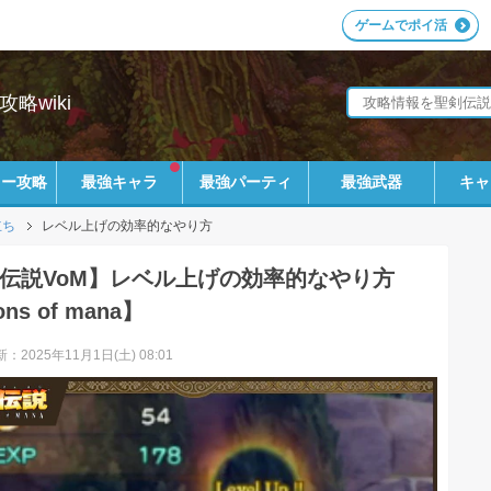
ゲームでポイ活
攻略wiki
リー攻略
最強キャラ
最強パーティ
最強武器
キャ
立ち
レベル上げの効率的なやり方
伝説VoM】レベル上げの効率的なやり方
ons of mana】
：2025年11月1日(土) 08:01