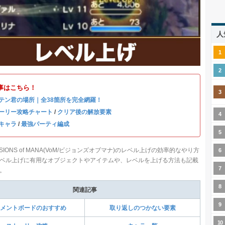
人
事はこちら！
テン君の場所｜全38箇所を完全網羅！
ーリー攻略チャート
/
クリア後の解放要素
キャラ
/
最強パーティ編成
SIONS of MANA(VoM/ビジョンズオブマナ)のレベル上げの効率的なやり方
ベル上げに有用なオブジェクトやアイテムや、レベルを上げる方法も記載
。
関連記事
メントボードのおすすめ
取り返しのつかない要素