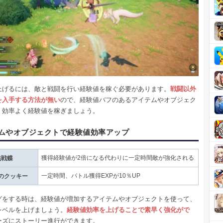
上げるには、敵と戦闘を行い経験値を稼ぐ必要があります。
戦闘以外
を入手する方法が無い
ので、経験値バフのあるアイテムやオブジェク
、効率よく経験値を稼ぎましょう。
ムやオブジェクトで経験値効率アップ
獲得経験値が2倍になる代わりに一定時間敵が強化される
挑戦蝶
一定時間、バトル獲得EXPが10％UP
のクッキー
グをする時は、経験値が増加するアイテムやオブジェクトを使って、
レベルを上げましょう。
経験値効率を上げることで素早く強化がで
ーズにストーリー進行ができます。