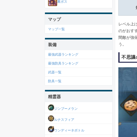
裏ボス
マップ
レベル上
マップ一覧
のがおす
間敵が強
う。
装備
最強武器ランキング
不思議
最強防具ランキング
武器一覧
防具一覧
精霊器
ジンブーメラン
ルナスフィア
ウンディーネボトル