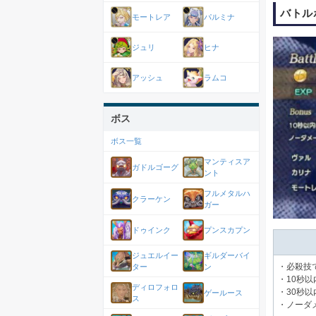
バトル
モートレア
パルミナ
ジュリ
ヒナ
アッシュ
ラムコ
ボス
ボス一覧
マンティスア
ガドルゴーグ
ント
フルメタルハ
クラーケン
ガー
ドゥインク
プンスカプン
ジュエルイー
ギルダーバイ
・必殺技で
ター
ン
・10秒以
ディロフォロ
・30秒以
ゲールース
ス
・ノーダ