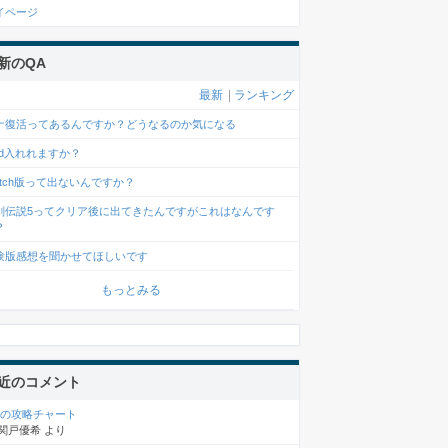
イページ
新のQA
最新
|
ランキング
ナ復活ってあるんですか？どうなるのか気になる
od入れれますか？
witch版って出ないんですか？
剣伝説5ってクリア後に出てきたんですがこれはなんです
？
験版感想を聞かせてほしいです
もっとみる
近のコメント
章の攻略チャート
関戸優希
より