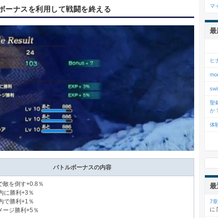
マ
ボーナスを利用して戦闘を終える
最
ヒ
m
s
聖
か
体
バトルボーナスの内容
敵を倒す+0.8％
最
内に勝利+3％
内で勝利+1％
7
に
メージ勝利+5％