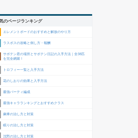
気のページランキング
エレメントボードのおすすめと解放のやり方
ラスボスの攻略と倒し方・報酬
サボテン君の場所とサボテン日記の入手方法｜全38匹
を完全網羅！
トロフィー一覧と入手方法
花のしおりの効果と入手方法
最強パーティ編成
最強キャラランキングとおすすめクラス
麻痺の治し方と対策
眠りの治し方と対策
沈黙の治し方と対策