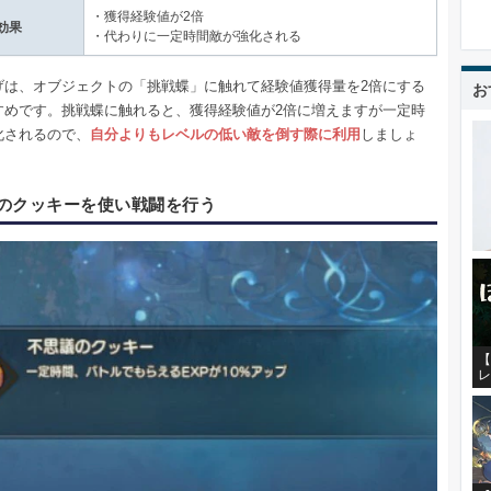
・獲得経験値が2倍
効果
・代わりに一定時間敵が強化される
げは、オブジェクトの「挑戦蝶」に触れて経験値獲得量を2倍にする
お
すめです。挑戦蝶に触れると、獲得経験値が2倍に増えますが一定時
化されるので、
自分よりもレベルの低い敵を倒す際に利用
しましょ
のクッキーを使い戦闘を行う
【
レ