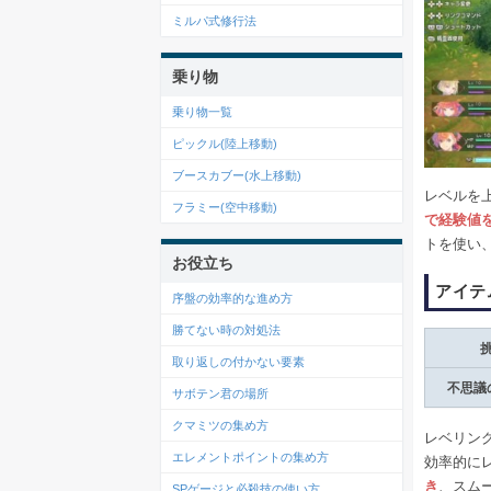
ミルパ式修行法
乗り物
乗り物一覧
ピックル(陸上移動)
ブースカブー(水上移動)
レベルを
フラミー(空中移動)
で経験値
トを使い
お役立ち
アイテ
序盤の効率的な進め方
勝てない時の対処法
取り返しの付かない要素
不思議
サボテン君の場所
クマミツの集め方
レベリン
エレメントポイントの集め方
効率的に
き
、スム
SPゲージと必殺技の使い方