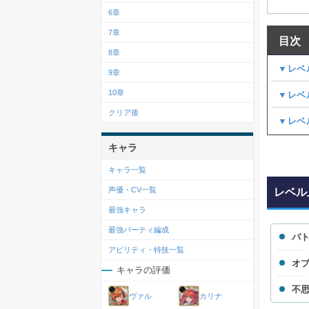
6章
7章
目次
8章
▼レベ
9章
10章
▼レベ
クリア後
▼レベ
キャラ
キャラ一覧
声優・CV一覧
レベル
最強キャラ
最強パーティ編成
バ
アビリティ・特技一覧
オ
キャラの評価
不
ヴァル
カリナ