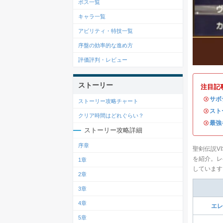
ボス一覧
キャラ一覧
アビリティ・特技一覧
序盤の効率的な進め方
評価評判・レビュー
ストーリー
注目記
・
サボ
ストーリー攻略チャート
・
スト
クリア時間はどれぐらい？
・
最強
ストーリー攻略詳細
序章
聖剣伝説VI
を紹介。レ
1章
しています
2章
3章
4章
エレ
5章