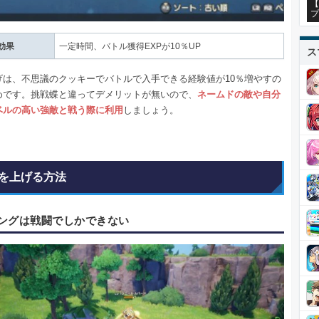
【
プ
効果
一定時間、バトル獲得EXPが10％UP
ス
げは、不思議のクッキーでバトルで入手できる経験値が10％増やすの
めです。挑戦蝶と違ってデメリットが無いので、
ネームドの敵や自分
ベルの高い強敵と戦う際に利用
しましょう。
を上げる方法
ングは戦闘でしかできない