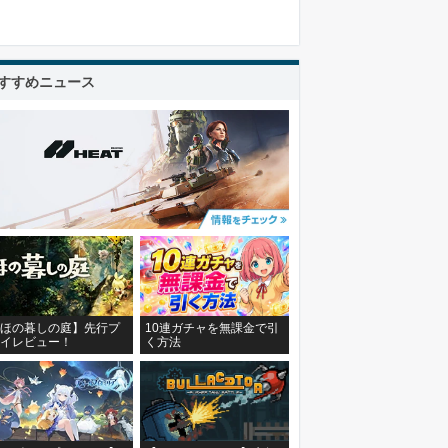
すすめニュース
ほの暮しの庭】先行プ
10連ガチャを無課金で引
イレビュー！
く方法