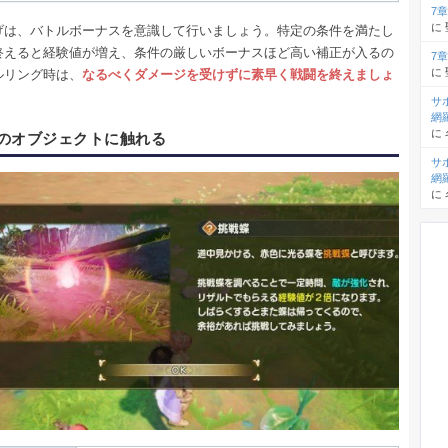
7
に
げは、バトルボーナスを意識して行いましょう。特定の条件を満たし
終えると経験値が増え、条件の厳しいボーナスほど高い補正が入るの
7
に
ルリング時は、
なるべくダメージを受けずに素早く戦闘を終えましょ
サ
網
に
のオブジェクトに触れる
サ
網
に