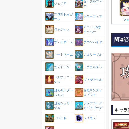
ゼーブルファ
ジェノア
ー
フロストギガ
セラーフィア
ース
ラ
アエロー&オ
ヴァディス
キュペテ
関連記
ヴェイオロス
ヴァンパイア
トートマーニ
シュリーゲル
ガンドーン
ファウルクス
ヘルフェニッ
ヴァルキベル
クス
凶化ギルダー
凶化マンティ
バイン
スアント
凶化シュリー
ボレアゴーグ
ゲル
ガイアゴーグ
キャラ
トレント
ラスボス