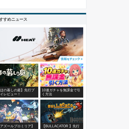
すすめニュース
ほの暮しの庭】先行プ
10連ガチャを無課金で引
イレビュー！
く方法
アズールプロミリア】
【BULLACATOR 】先行