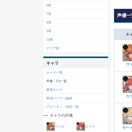
6章
7章
声優一
8章
9章
キ
10章
クリア後
キャラ
ヴ
キャラ一覧
声優・CV一覧
最強キャラ
カ
最強パーティ編成
アビリティ・特技一覧
キャラの評価
ヴァル
カリナ
モー