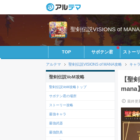
聖剣伝説VISIONS of MANA
TOP
サボテン君
ストー
アルテマ
聖剣伝説VISIONS of MANA攻略
キャ
聖剣伝説VoM攻略
【聖剣伝
聖剣伝説VoM攻略トップ
mana
サボテン君の場所
最終更新
ストーリー攻略
最強キャラ
最強武器
最強防具