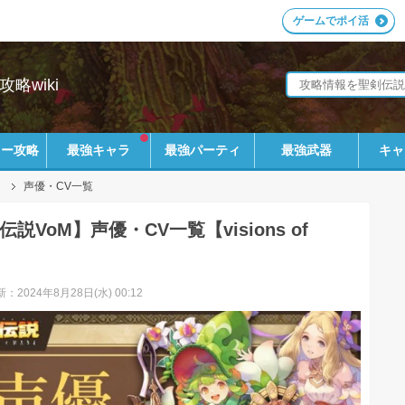
ゲームでポイ活
攻略wiki
リー攻略
最強キャラ
最強パーティ
最強武器
キャ
ラ
声優・CV一覧
説VoM】声優・CV一覧【visions of
】
：2024年8月28日(水) 00:12