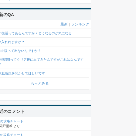
新のQA
最新
|
ランキング
ナ復活ってあるんですか？どうなるのか気になる
od入れれますか？
witch版って出ないんですか？
剣伝説5ってクリア後に出てきたんですがこれはなんです
？
験版感想を聞かせてほしいです
もっとみる
近のコメント
章の攻略チャート
関戸優希
より
章の攻略チャート