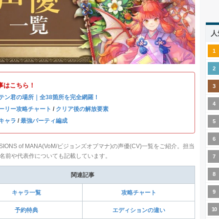
人
事はこちら！
テン君の場所｜全38箇所を完全網羅！
ーリー攻略チャート
/
クリア後の解放要素
キャラ
/
最強パーティ編成
SIONS of MANA(VoM/ビジョンズオブマナ)の声優(CV)一覧をご紹介。担当
名前や代表作についても記載しています。
関連記事
キャラ一覧
攻略チャート
予約特典
エディションの違い