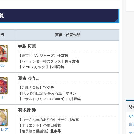
覧
ャラ
声優・代表作品
寺島 拓篤
【東京リベンジャーズ】
千堂敦
【バーテンダー神のグラス】
佐々倉溜
ァル
【AYAKA-あやか-】
沙川尽義
夏吉 ゆうこ
【九魂の久遠】
ツクモ
【ゼルダの伝説 夢をみる島】
マリン
リナ
【アサルトリリィLastBullet】
白井夢結
Q
羽多野 渉
Q&
【百千さん家のあやかし王子】
那智篁
新
【オリエント】
小雨田英雄
トレア
【組長娘と世話係】
北条零
マ