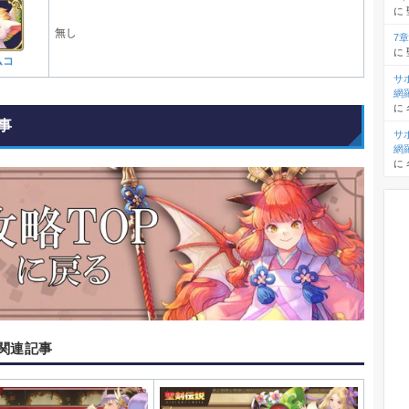
に
無し
7
に
ムコ
サ
網
に
事
サ
網
に
関連記事