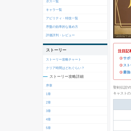
ボス一覧
キャラ一覧
アビリティ・特技一覧
序盤の効率的な進め方
評価評判・レビュー
ストーリー
注目記
・
サボ
ストーリー攻略チャート
・
スト
クリア時間はどれぐらい？
・
最強
ストーリー攻略詳細
序章
聖剣伝説VI
キャストの
1章
2章
3章
4章
5章