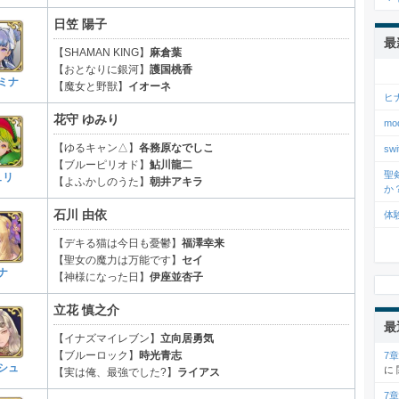
日笠 陽子
最
【SHAMAN KING】
麻倉葉
【おとなりに銀河】
護国桃香
ミナ
【魔女と野獣】
イオーネ
ヒ
花守 ゆみり
m
【ゆるキャン△】
各務原なでしこ
s
【ブルーピリオド】
鮎川龍二
聖
ュリ
【よふかしのうた】
朝井アキラ
か
石川 由依
体
【デキる猫は今日も憂鬱】
福澤幸来
【聖女の魔力は万能です】
セイ
ナ
【神様になった日】
伊座並杏子
立花 慎之介
最
【イナズマイレブン】
立向居勇気
【ブルーロック】
時光青志
7
シュ
に
【実は俺、最強でした?】
ライアス
7