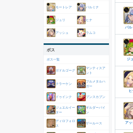
モートレア
パルミナ
ジュリ
ヒナ
パル
アッシュ
ラムコ
ボス
ジ
ボス一覧
マンティスア
ガドルゴーグ
ント
フルメタルハ
クラーケン
ガー
ヒ
ドゥインク
プンスカプン
ジュエルイー
ギルダーバイ
ター
ン
ディロフォロ
アッ
ゲールース
ス