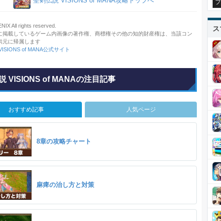
聖剣伝説 VISIONS of MANA攻略トップへ
プ
X All rights reserved.
ス
に掲載しているゲーム内画像の著作権、商標権その他の知的財産権は、当該コン
供元に帰属します
ISIONS of MANA公式サイト
 VISIONS of MANAの注目記事
おすすめ記事
人気ページ
8章の攻略チャート
麻痺の治し方と対策