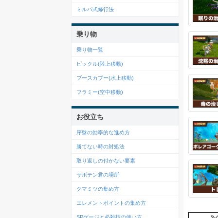
ミルパ式修行法
乗り物
乗り物一覧
ピックル(陸上移動)
ブースカブー(水上移動)
フラミー(空中移動)
お役立ち
序盤の効率的な進め方
勝てない時の対処法
取り返しの付かない要素
サボテン君の場所
クマミツの集め方
エレメントポイントの集め方
SPゲージと必殺技の使い方