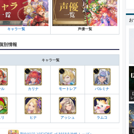
お
キャラ一覧
声優一覧
個別情報
キャラ一覧
ァル
カリナ
モートレア
パルミナ
【
レ
ュリ
ヒナ
アッシュ
ラムコ
【