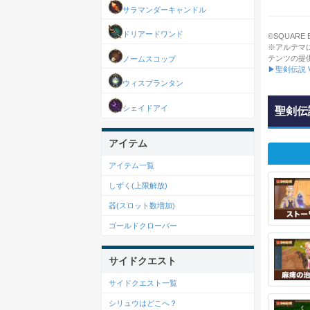
サラマンダーキャンドル
ドリアードワンド
©SQUARE ENI
※アルテマ
テンツの提
ノームスコップ
▶聖剣伝説 V
ウィスプランタン
シェイドアイ
聖剣伝説
アイテム
アイテム一覧
しずく(上限解放)
器(スロット数増加)
ゴールドクローバー
サイドクエスト
サイドクエスト一覧
シリュウはどこへ？