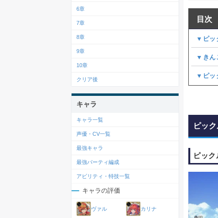
6章
目次
7章
8章
▼ピッ
9章
▼きん
10章
▼ピッ
クリア後
キャラ
キャラ一覧
ピック
声優・CV一覧
最強キャラ
ピック
最強パーティ編成
アビリティ・特技一覧
キャラの評価
ヴァル
カリナ