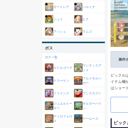
モートレア
パルミナ
ジュリ
ヒナ
アッシュ
ラムコ
ボス
ボス一覧
操作
マンティスア
ガドルゴーグ
ント
ピックル
フルメタルハ
クラーケン
イテム欄
ガー
はショー
ドゥインク
プンスカプン
ジュエルイー
ギルダーバイ
ター
ン
ディロフォロ
ゲールース
ス
ピック