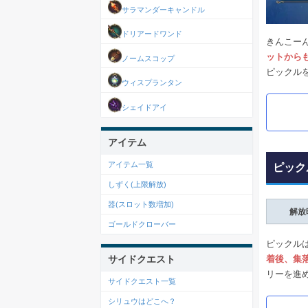
サラマンダーキャンドル
ドリアードワンド
きんこー
ットから
ノームスコップ
ピックル
ウィスプランタン
シェイドアイ
アイテム
アイテム一覧
ピック
しずく(上限解放)
器(スロット数増加)
解放
ゴールドクローバー
ピックル
サイドクエスト
着後、集
リーを進
サイドクエスト一覧
シリュウはどこへ？