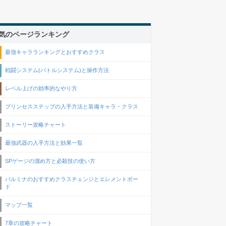
気のページランキング
最強キャラランキングとおすすめクラス
戦闘システム(バトルシステム)と操作方法
レベル上げの効率的なやり方
プリンセスステップの入手方法と装備キャラ・クラス
ストーリー攻略チャート
最強武器の入手方法と効果一覧
SPゲージの溜め方と必殺技の使い方
パルミナのおすすめクラスチェンジとエレメントボー
ド
マップ一覧
7章の攻略チャート