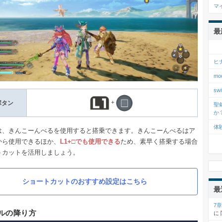
マ
最
ヒ
m
s
+
ボタン
聖
か
体
は、きんこーんべるを使用すると搭乗できます。きんこーんべるはア
から使用できるほか、
L1+□でも使用できる
ため、素早く搭乗する場合
トカットを活用しましょう。
ショートカットのおすすめ設定はこちら
最
7
ルの降り方
に