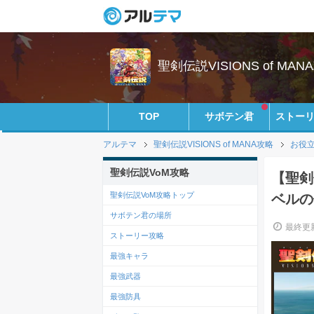
聖剣伝説VISIONS of MANA
TOP
サボテン君
ストー
アルテマ
聖剣伝説VISIONS of MANA攻略
お役
聖剣伝説VoM攻略
【聖剣
聖剣伝説VoM攻略トップ
ベルの使
サボテン君の場所
最終更新
ストーリー攻略
最強キャラ
最強武器
最強防具