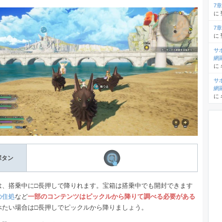
7
に
7
に
サ
網
に
サ
網
に
ボタン
は、搭乗中に□長押しで降りれます。宝箱は搭乗中でも開封できます
の住処
など
一部のコンテンツはピックルから降りて調べる必要がある
べたい場合は□長押しでピックルから降りましょう。