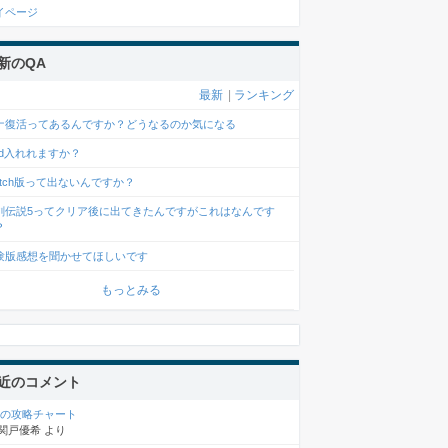
イページ
新のQA
最新
|
ランキング
ナ復活ってあるんですか？どうなるのか気になる
od入れれますか？
witch版って出ないんですか？
剣伝説5ってクリア後に出てきたんですがこれはなんです
？
験版感想を聞かせてほしいです
もっとみる
近のコメント
章の攻略チャート
関戸優希
より