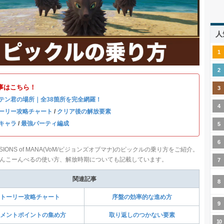
人
事はこちら！
テン君の場所｜全38箇所を完全網羅！
ーリー攻略チャート
/
クリア後の解放要素
キャラ
/
最強パーティ編成
SIONS of MANA(VoM/ビジョンズオブマナ)のピックルの乗り方をご紹介。
んこーんべるの使い方、解放時期についても記載しています。
関連記事
トーリー攻略チャート
序盤の効率的な進め方
メントポイントの集め方
取り返しのつかない要素