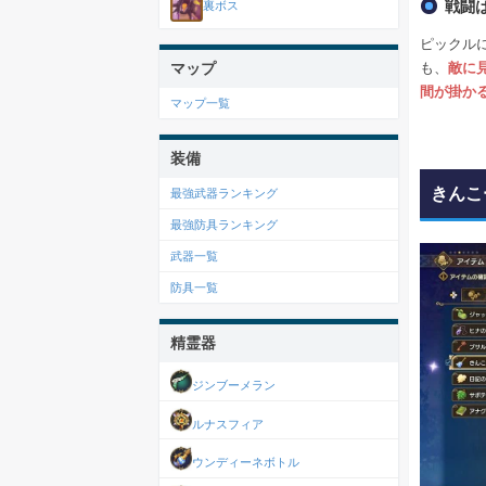
戦闘
裏ボス
ピックル
も、
敵に
マップ
間が掛か
マップ一覧
装備
きんこ
最強武器ランキング
最強防具ランキング
武器一覧
防具一覧
精霊器
ジンブーメラン
ルナスフィア
ウンディーネボトル