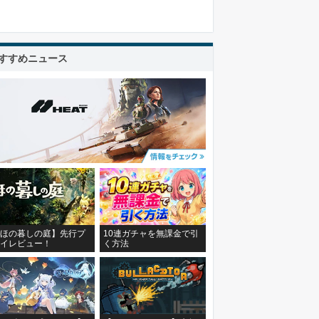
すすめニュース
ほの暮しの庭】先行プ
10連ガチャを無課金で引
イレビュー！
く方法