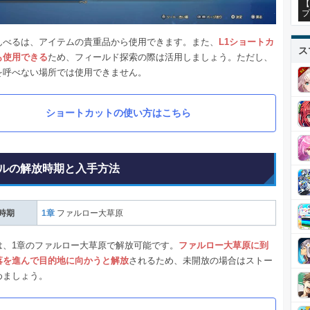
【
プ
んべるは、アイテムの貴重品から使用できます。また、
L1ショートカ
ス
も使用できる
ため、フィールド探索の際は活用しましょう。ただし、
を呼べない場所では使用できません。
ショートカットの使い方はこちら
ルの解放時期と入手方法
時期
1章
ファルロー大草原
は、1章のファルロー大草原で解放可能です。
ファルロー大草原に到
落を進んで目的地に向かうと解放
されるため、未開放の場合はストー
めましょう。