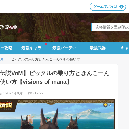
ゲームでポイ活
攻略wiki
リー攻略
最強キャラ
最強パーティ
最強武器
キャ
立ち
ピックルの乗り方ときんこーんベルの使い方
伝説VoM】ピックルの乗り方ときんこーん
い方【visions of mana】
：2024年9月5日(木) 19:22