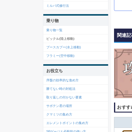
ミルパ式修行法
乗り物
乗り物一覧
関連記
ピックル(陸上移動)
ブースカブー(水上移動)
フラミー(空中移動)
お役立ち
序盤の効率的な進め方
勝てない時の対処法
取り返しの付かない要素
サボテン君の場所
おすす
クマミツの集め方
エレメントポイントの集め方
SPゲージと必殺技の使い方