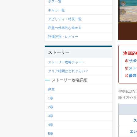
ボス一覧
キャラ一覧
アビリティ・特技一覧
序盤の効率的な進め方
評価評判・レビュー
ストーリー
注目記
・
サボ
ストーリー攻略チャート
・
スト
クリア時間はどれぐらい？
・
最強
ストーリー攻略詳細
序章
聖剣伝説VI
降り方やき
1章
2章
3章
ス
4章
エレ
5章