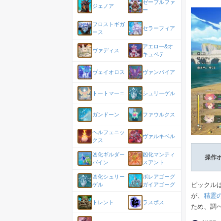
ゼーブルファ
ジェノア
ー
フロストギガ
セラーフィア
ース
アエロー&オ
ヴァディス
キュペテ
ヴェイオロス
ヴァンパイア
トートマーニ
シュリーゲル
ガンドーン
ファウルクス
ヘルフェニッ
ヴァルキベル
クス
凶化ギルダー
凶化マンティ
操作
バイン
スアント
凶化シュリー
ボレアゴーグ
ピックル
ゲル
ガイアゴーグ
が、
精霊
トレント
ラスボス
ため、調