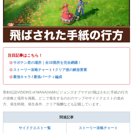
注目記事はこちら！
・
サボテン君の場所｜全38箇所を完全網羅！
・
ストーリー攻略チャート
/
クリア後の解放要素
・
最強キャラ
/
最強パーティ編成
聖剣伝説VISIONS of MANA(VoM/ビジョンズオブマナ)の飛ばされた手紙の行方
の攻略と場所を掲載。どこで発生するのかのマップやサイドクエストの進め
方、発生時期、発生条件、クリア報酬なども記載しています。
関連記事
サイドクエスト一覧
ストーリー攻略チャート