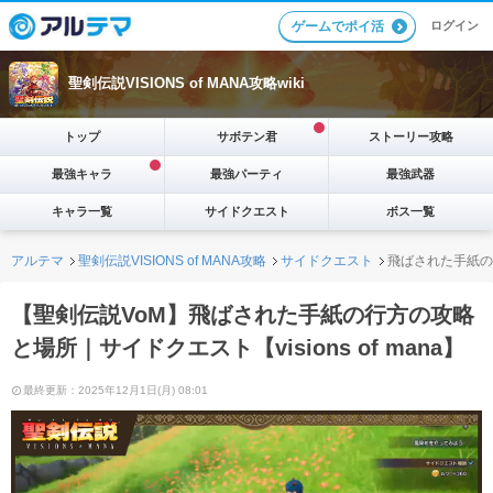
ログイン
ゲームでポイ活
聖剣伝説VISIONS of MANA攻略wiki
トップ
サボテン君
ストーリー攻略
最強キャラ
最強パーティ
最強武器
キャラ一覧
サイドクエスト
ボス一覧
アルテマ
聖剣伝説VISIONS of MANA攻略
サイドクエスト
飛ばされた手紙の
【聖剣伝説VoM】飛ばされた手紙の行方の攻略
と場所｜サイドクエスト【visions of mana】
最終更新：2025年12月1日(月) 08:01