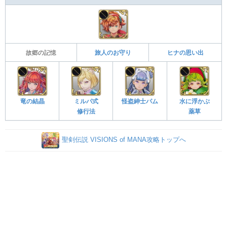
故郷の記憶
旅人のお守り
ヒナの思い出
竜の結晶
ミルパ式
怪盗紳士パム
水に浮かぶ
修行法
薬草
聖剣伝説 VISIONS of MANA攻略トップへ