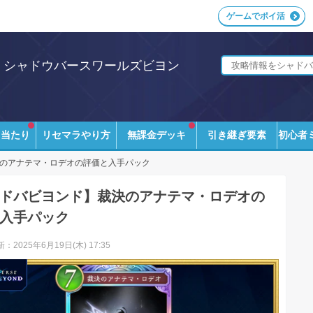
ゲームでポイ活
i｜シャドウバースワールズビヨン
ラ当たり
リセマラやり方
無課金デッキ
引き継ぎ要素
初心者
のアナテマ・ロデオの評価と入手パック
ドバビヨンド】裁決のアナテマ・ロデオの
入手パック
：2025年6月19日(木) 17:35