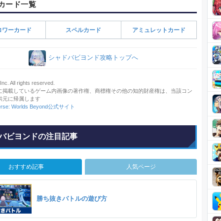
カード一覧
ロワーカード
スペルカード
アミュレットカード
シャドバビヨンド攻略トップへ
c. All rights reserved.
に掲載しているゲーム内画像の著作権、商標権その他の知的財産権は、当該コン
供元に帰属します
rse: Worlds Beyond公式サイト
バビヨンドの注目記事
おすすめ記事
人気ページ
勝ち抜きバトルの遊び方