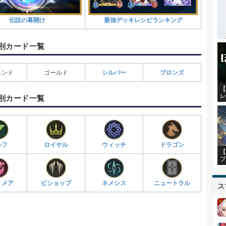
伝説の幕開け
最強デッキレシピランキング
別カード一覧
ェンド
ゴールド
シルバー
ブロンズ
【
レ
別カード一覧
ルフ
ロイヤル
ウィッチ
ドラゴン
【
プ
トメア
ビショップ
ネメシス
ニュートラル
ス