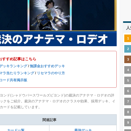
人
おすすめ記事はこちら
デッキランキング
/
無課金おすすめデッキ
マラ当たりランキング
/
リセマラのやり方
コード共有掲示板
ヨンド(シャドウバースワールズビヨンド)の裁決のアナテマ・ロデオの評
ックをご紹介。裁決のアナテマ・ロデオのクラスや効果、採用デッキ、イ
カードを記載しています。
関連記事
カード一覧
最強デッキ