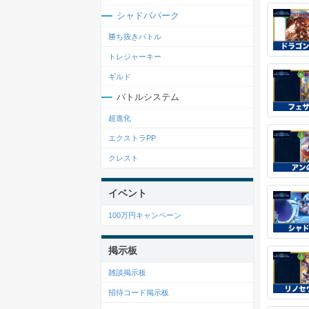
シャドバパーク
勝ち抜きバトル
トレジャーキー
ギルド
バトルシステム
超進化
エクストラPP
クレスト
イベント
100万円キャンペーン
掲示板
雑談掲示板
招待コード掲示板