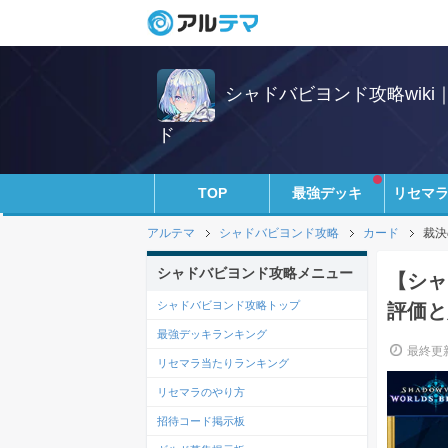
シャドバビヨンド攻略wik
ド
TOP
最強デッキ
リセマ
アルテマ
シャドバビヨンド攻略
カード
裁決
シャドバビヨンド攻略メニュー
【シャ
シャドバビヨンド攻略トップ
評価と
最強デッキランキング
最終更新
リセマラ当たりランキング
リセマラのやり方
招待コード掲示板