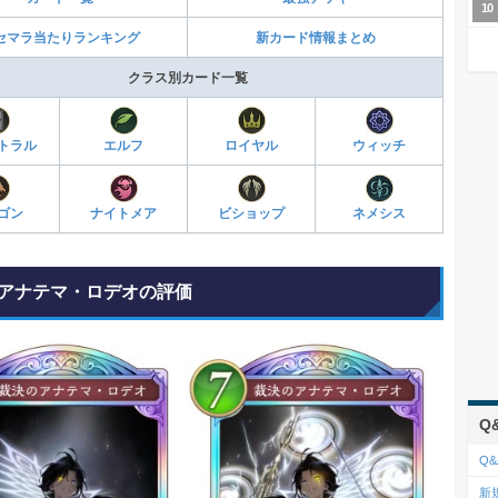
セマラ当たりランキング
新カード情報まとめ
クラス別カード一覧
トラル
エルフ
ロイヤル
ウィッチ
ゴン
ナイトメア
ビショップ
ネメシス
アナテマ・ロデオの評価
Q
Q&
新