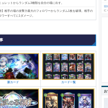
ミュレットからランダム3種類を自分の場に出す。
招
に
時
】相手の場の攻撃力最大のフォロワーからランダム1枚を破壊。相手の
ロワーすべてに1ダメージ。
事
新カード
カード一覧
お