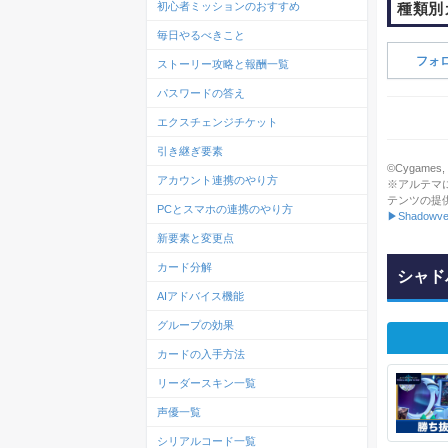
種類別
初心者ミッションのおすすめ
毎日やるべきこと
フォ
ストーリー攻略と報酬一覧
パスワードの答え
エクスチェンジチケット
引き継ぎ要素
©Cygames, In
アカウント連携のやり方
※アルテマ
テンツの提
PCとスマホの連携のやり方
▶Shadowve
新要素と変更点
カード分解
シャド
AIアドバイス機能
グループの効果
カードの入手方法
リーダースキン一覧
声優一覧
シリアルコード一覧