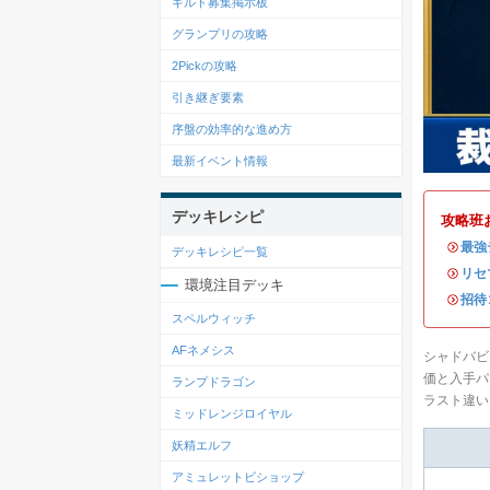
ギルド募集掲示板
グランプリの攻略
2Pickの攻略
引き継ぎ要素
序盤の効率的な進め方
最新イベント情報
デッキレシピ
攻略班
・
最強
デッキレシピ一覧
・
リセ
環境注目デッキ
・
招待
スペルウィッチ
AFネメシス
シャドバビ
価と入手パ
ランプドラゴン
ラスト違い
ミッドレンジロイヤル
妖精エルフ
アミュレットビショップ