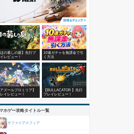
ほの暮しの庭】先行プ
10連ガチャを無課金で引
イレビュー！
く方法
アズールプロミリア】
【BULLACATOR 】先行
レイレビュー！
プレイレビュー！
マホゲー攻略タイトル一覧
サファイアスフィア