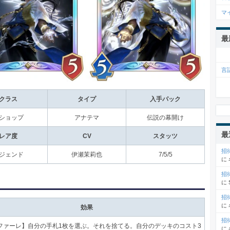
マ
最
言
クラス
タイプ
入手パック
ショップ
アナテマ
伝説の幕開け
最
レア度
CV
スタッツ
招
ジェンド
伊瀬茉莉也
7/5/5
に
招
に
招
に
効果
招
ファーレ
】自分の手札1枚を選ぶ。それを捨てる。自分のデッキのコスト3
に