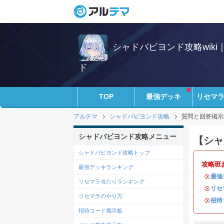
シャドバビヨンド攻略wik
ド
TOP
最強デッキ
リセマ
アルテマ
シャドバビヨンド攻略
質問と回答掲示
シャドバビヨンド攻略メニュー
【シャ
シャドバビヨンド攻略トップ
攻略班
最強デッキランキング
・
最強
リセマラ当たりランキング
・
リセ
リセマラのやり方
・
招待
招待コード掲示板