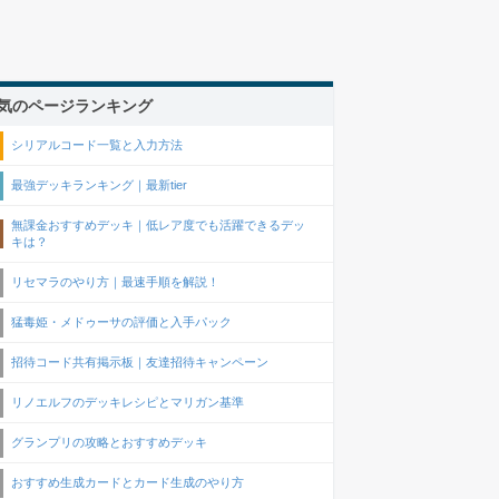
気のページランキング
シリアルコード一覧と入力方法
最強デッキランキング｜最新tier
無課金おすすめデッキ｜低レア度でも活躍できるデッ
キは？
リセマラのやり方｜最速手順を解説！
猛毒姫・メドゥーサの評価と入手パック
招待コード共有掲示板｜友達招待キャンペーン
リノエルフのデッキレシピとマリガン基準
グランプリの攻略とおすすめデッキ
おすすめ生成カードとカード生成のやり方