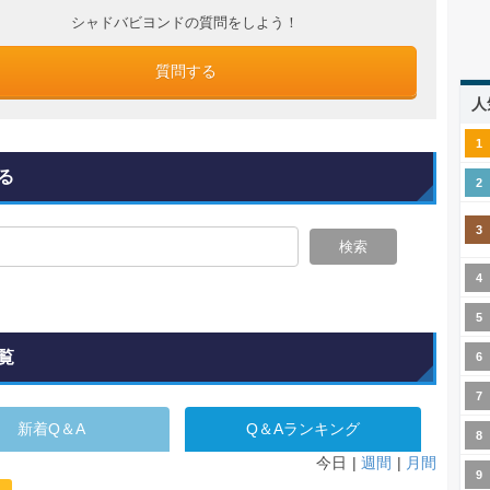
シャドバビヨンドの質問をしよう！
質問する
人
る
検索
覧
新着Q＆A
Q＆Aランキング
今日
週間
月間