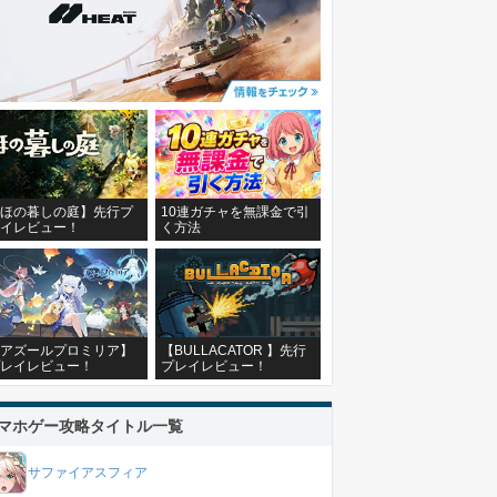
ほの暮しの庭】先行プ
10連ガチャを無課金で引
イレビュー！
く方法
アズールプロミリア】
【BULLACATOR 】先行
レイレビュー！
プレイレビュー！
マホゲー攻略タイトル一覧
サファイアスフィア