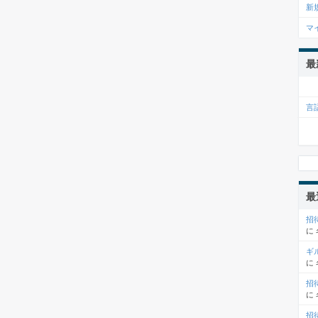
新
マ
最
言
最
招
に
ギ
に
招
に
招