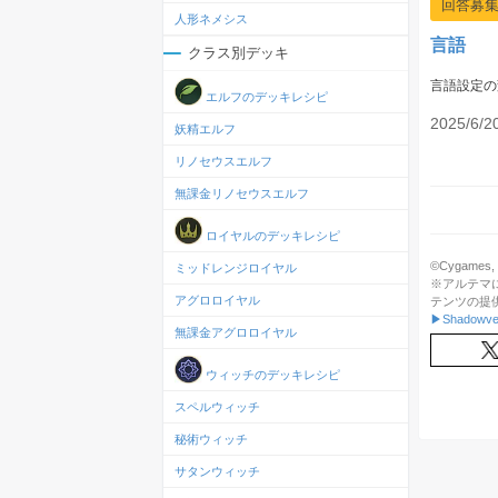
回答募
人形ネメシス
言語
クラス別デッキ
言語設定の
エルフのデッキレシピ
2025/6/2
妖精エルフ
リノセウスエルフ
無課金リノセウスエルフ
ロイヤルのデッキレシピ
©Cygames, In
ミッドレンジロイヤル
※アルテマ
アグロロイヤル
テンツの提
▶Shadowve
無課金アグロロイヤル
ウィッチのデッキレシピ
スペルウィッチ
秘術ウィッチ
サタンウィッチ