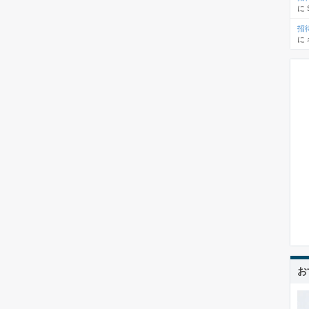
に
招
に
お