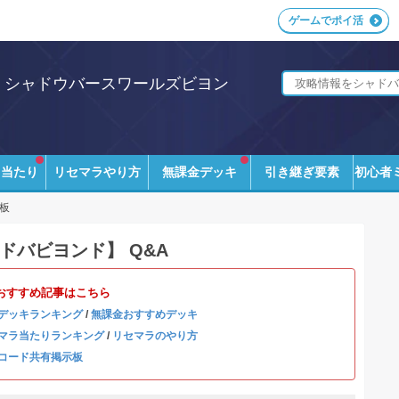
ゲームでポイ活
i｜シャドウバースワールズビヨン
ラ当たり
リセマラやり方
無課金デッキ
引き継ぎ要素
初心者
板
ドバビヨンド】 Q&A
おすすめ記事はこちら
デッキランキング
/
無課金おすすめデッキ
マラ当たりランキング
/
リセマラのやり方
コード共有掲示板