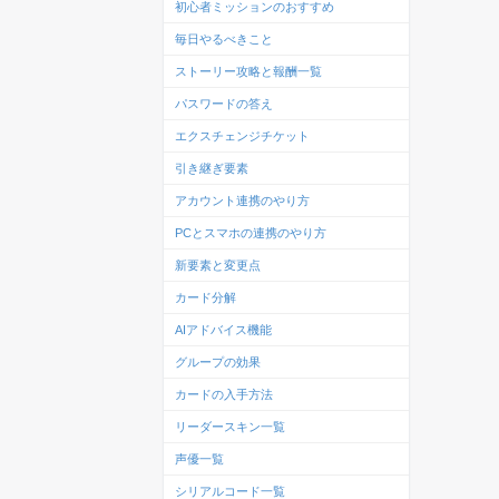
初心者ミッションのおすすめ
毎日やるべきこと
ストーリー攻略と報酬一覧
パスワードの答え
エクスチェンジチケット
引き継ぎ要素
アカウント連携のやり方
PCとスマホの連携のやり方
新要素と変更点
カード分解
AIアドバイス機能
グループの効果
カードの入手方法
リーダースキン一覧
声優一覧
シリアルコード一覧