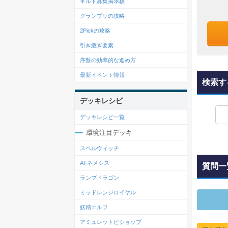
ギルド募集掲示板
グランプリの攻略
2Pickの攻略
引き継ぎ要素
序盤の効率的な進め方
最新イベント情報
検索す
デッキレシピ
デッキレシピ一覧
環境注目デッキ
スペルウィッチ
AFネメシス
質問一
ランプドラゴン
ミッドレンジロイヤル
妖精エルフ
アミュレットビショップ