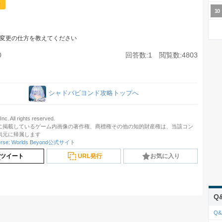
集
変更の仕方を教えてください
0
回答数:1 閲覧数:4803
シャドバビヨンド攻略トップへ
c. All rights reserved.
に掲載しているゲーム内画像の著作権、商標権その他の知的財産権は、当該コン
供元に帰属します
rse: Worlds Beyond公式サイト
ツイート
URL発行
お気に入り
Q
Q&