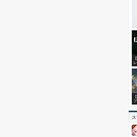
【
レ
【
プ
ス