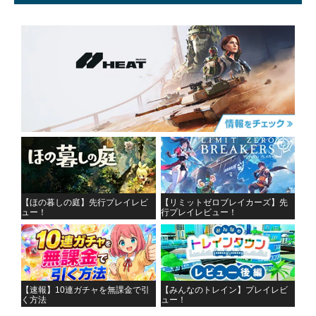
【ほの暮しの庭】先行プレイレビ
【リミットゼロブレイカーズ】先
ュー！
行プレイレビュー！
【速報】10連ガチャを無課金で引
【みんなのトレイン】プレイレビ
く方法
ュー！