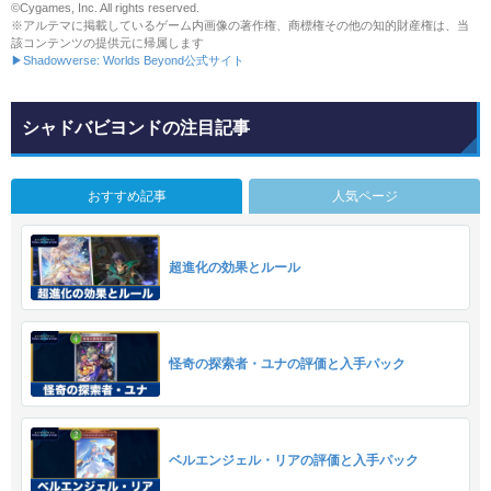
©Cygames, Inc. All rights reserved.
※アルテマに掲載しているゲーム内画像の著作権、商標権その他の知的財産権は、当
該コンテンツの提供元に帰属します
▶Shadowverse: Worlds Beyond公式サイト
シャドバビヨンドの注目記事
おすすめ記事
人気ページ
超進化の効果とルール
怪奇の探索者・ユナの評価と入手パック
ベルエンジェル・リアの評価と入手パック