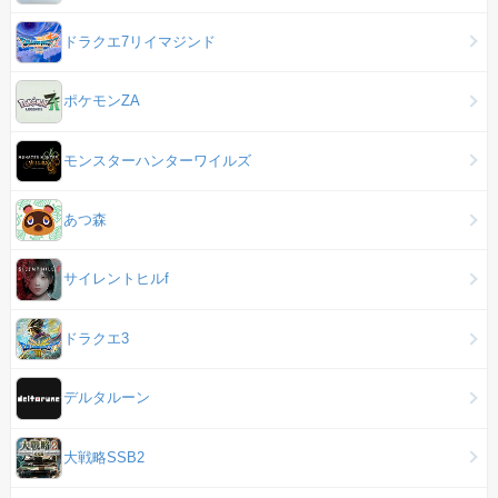
ドラクエ7リイマジンド
ポケモンZA
モンスターハンターワイルズ
あつ森
サイレントヒルf
ドラクエ3
デルタルーン
大戦略SSB2