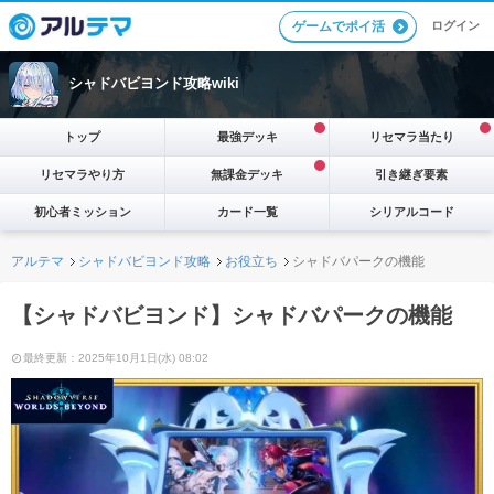
ログイン
ゲームでポイ活
シャドバビヨンド攻略wiki
トップ
最強デッキ
リセマラ当たり
リセマラやり方
無課金デッキ
引き継ぎ要素
初心者ミッション
カード一覧
シリアルコード
アルテマ
シャドバビヨンド攻略
お役立ち
シャドバパークの機能
【シャドバビヨンド】シャドバパークの機能
最終更新：2025年10月1日(水) 08:02