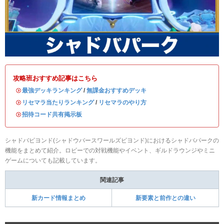
攻略班おすすめ記事はこちら
・
最強デッキランキング
/
無課金おすすめデッキ
・
リセマラ当たりランキング
/
リセマラのやり方
・
招待コード共有掲示板
シャドバビヨンド(シャドウバースワールズビヨンド)におけるシャドバパークの
機能をまとめて紹介。ロビーでの対戦機能やイベント、ギルドラウンジやミニ
ゲームについても記載しています。
関連記事
新カード情報まとめ
新要素と前作との違い