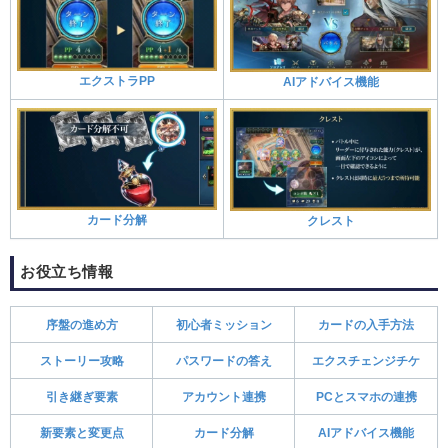
エクストラPP
AIアドバイス機能
カード分解
クレスト
お役立ち情報
序盤の進め方
初心者ミッション
カードの入手方法
ストーリー攻略
パスワードの答え
エクスチェンジチケ
引き継ぎ要素
アカウント連携
PCとスマホの連携
新要素と変更点
カード分解
AIアドバイス機能