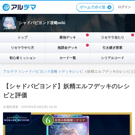
ログイン
ゲームでポイ活
シャドバビヨンド攻略wiki
トップ
最強デッキ
リセマラ当たり
リセマラやり方
無課金デッキ
引き継ぎ要素
初心者ミッション
カード一覧
シリアルコード
アルテマ
シャドバビヨンド攻略
デッキレシピ
妖精エルフデッキのレシピと
【シャドバビヨンド】妖精エルフデッキのレシ
ピと評価
最終更新：2025年6月19日(木) 19:20