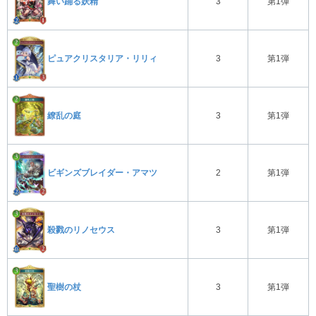
舞い踊る妖精
3
第1弾
ピュアクリスタリア・リリィ
3
第1弾
繚乱の庭
3
第1弾
ビギンズブレイダー・アマツ
2
第1弾
殺戮のリノセウス
3
第1弾
聖樹の杖
3
第1弾