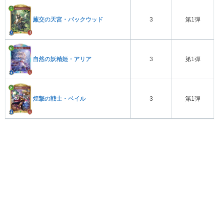
薫交の天宮・バックウッド
3
第1弾
自然の妖精姫・アリア
3
第1弾
煌撃の戦士・ベイル
3
第1弾