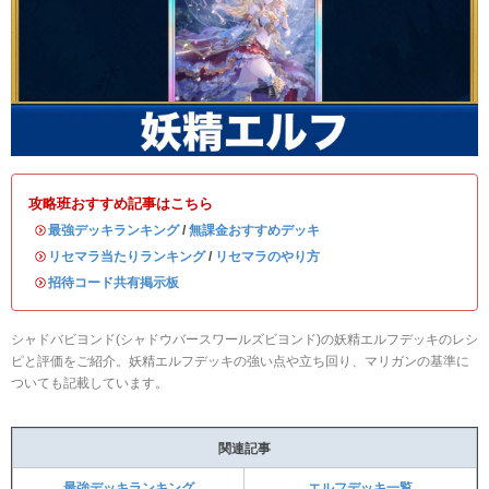
攻略班おすすめ記事はこちら
・
最強デッキランキング
/
無課金おすすめデッキ
・
リセマラ当たりランキング
/
リセマラのやり方
・
招待コード共有掲示板
シャドバビヨンド(シャドウバースワールズビヨンド)の妖精エルフデッキのレシ
ピと評価をご紹介。妖精エルフデッキの強い点や立ち回り、マリガンの基準に
ついても記載しています。
関連記事
最強デッキランキング
エルフデッキ一覧