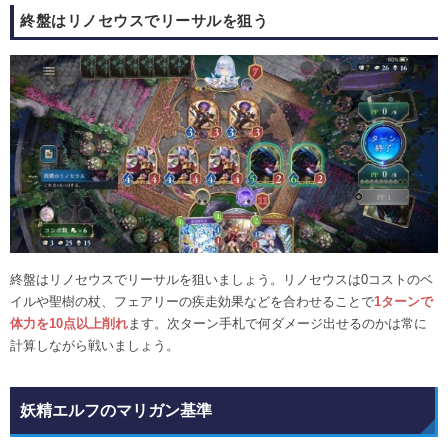
終盤はリノセウスでリーサルを狙う
終盤はリノセウスでリーサルを狙いましょう。リノセウスは0コストのベ
イルや聖樹の杖、フェアリーの疾走効果などを合わせることで
1ターンで
体力を10点以上削れ
ます。次ターン手札で何ダメージ出せるのかは常に
計算しながら戦いましょう。
妖精エルフのマリガン基準