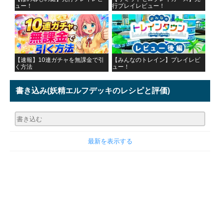
ュー！
行プレイレビュー！
【速報】10連ガチャを無課金で引
【みんなのトレイン】プレイレビ
く方法
ュー！
書き込み
(妖精エルフデッキのレシピと評価)
最新を表示する