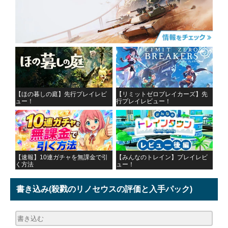
【ほの暮しの庭】先行プレイレビ
【リミットゼロブレイカーズ】先
ュー！
行プレイレビュー！
【速報】10連ガチャを無課金で引
【みんなのトレイン】プレイレビ
く方法
ュー！
書き込み
(殺戮のリノセウスの評価と入手パック)