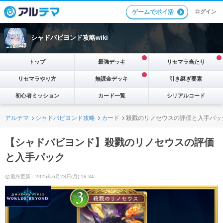
ログイン
ゲームでポイ活
シャドバビヨンド攻略wiki
トップ
最強デッキ
リセマラ当たり
リセマラやり方
無課金デッキ
引き継ぎ要素
初心者ミッション
カード一覧
シリアルコード
アルテマ
シャドバビヨンド攻略
カード
殺戮のリノセウスの評価と入手パッ
【シャドバビヨンド】殺戮のリノセウスの評価
と入手パック
最終更新：2025年6月23日(月) 18:34