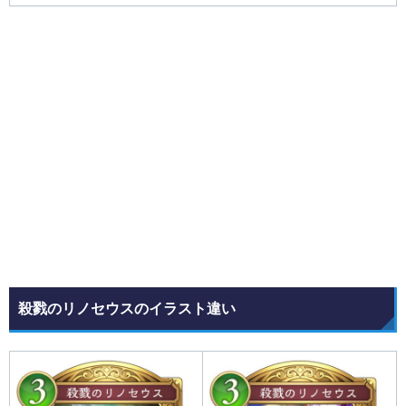
殺戮のリノセウス
のイラスト違い