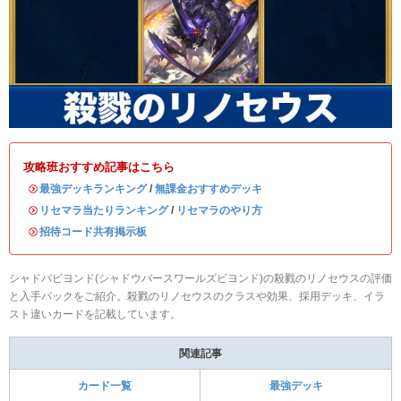
攻略班おすすめ記事はこちら
・
最強デッキランキング
/
無課金おすすめデッキ
・
リセマラ当たりランキング
/
リセマラのやり方
・
招待コード共有掲示板
シャドバビヨンド(シャドウバースワールズビヨンド)の殺戮のリノセウスの評価
と入手パックをご紹介。殺戮のリノセウスのクラスや効果、採用デッキ、イラ
スト違いカードを記載しています。
関連記事
カード一覧
最強デッキ