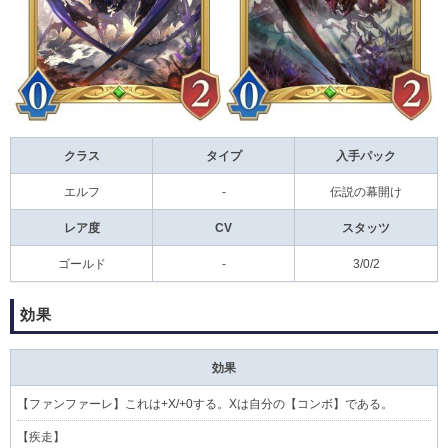
クラス
タイプ
入手パック
エルフ
-
伝説の幕開け
レア度
CV
スタッツ
ゴールド
-
3/0/2
効果
効果
【
ファンファーレ
】これは+X/+0する。Xは自分の【
コンボ
】である。
【
疾走
】