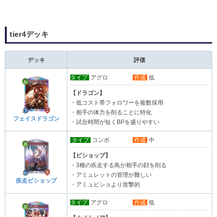
tier4デッキ
デッキ
評価
タイプ
アグロ
作成
低
【ドラゴン】
・低コスト帯フォロワーを複数採用
・相手の体力を削ることに特化
フェイスドラゴン
・試合時間が短くBPを盛りやすい
タイプ
コンボ
作成
中
【ビショップ】
・3種の疾走する鳥が相手の顔を削る
・アミュレットの管理が難しい
疾走ビショップ
・アミュビショより攻撃的
タイプ
アグロ
作成
低