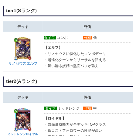
tier1(Sランク)
デッキ
評価
タイプ
コンボ
作成
低
【エルフ】
・リノセウスに特化したコンボデッキ
・超進化ターンからリーサルを狙える
リノセウスエルフ
・舞い踊る妖精の盤面バフが強力
tier2(Aランク)
デッキ
評価
タイプ
ミッドレンジ
作成
中
【ロイヤル】
・盤面形成能力が全デッキTOPクラス
・低コストフォロワーの性能が高い
ミッドレンジロイヤル