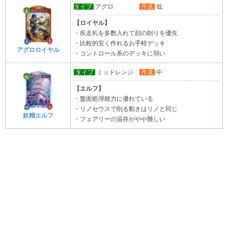
タイプ
アグロ
作成
低
【ロイヤル】
・疾走札を多数入れて顔の削りを優先
・比較的安く作れるお手軽デッキ
アグロロイヤル
・コントロール系のデッキに弱い
タイプ
ミッドレンジ
作成
中
【エルフ】
・盤面処理能力に優れている
・リノセウスで削る動きはリノと同じ
妖精エルフ
・フェアリーの温存がやや難しい