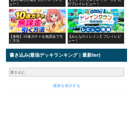
ュー！
行プレイレビュー！
【速報】10連ガチャを無課金で引
【みんなのトレイン】プレイレビ
く方法
ュー！
書き込み
(最強デッキランキング｜最新tier)
最新を表示する