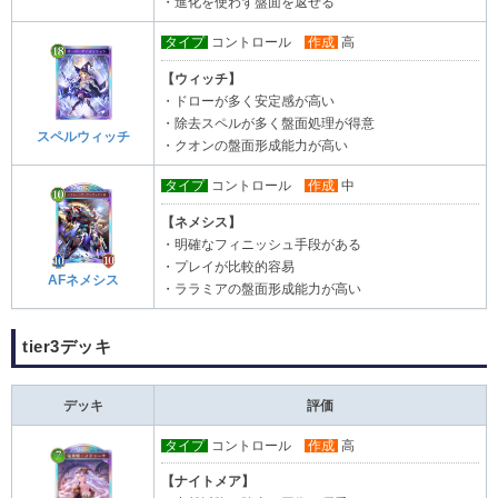
・進化を使わず盤面を返せる
タイプ
コントロール
作成
高
【ウィッチ】
・ドローが多く安定感が高い
・除去スペルが多く盤面処理が得意
スペルウィッチ
・クオンの盤面形成能力が高い
タイプ
コントロール
作成
中
【ネメシス】
・明確なフィニッシュ手段がある
・プレイが比較的容易
AFネメシス
・ララミアの盤面形成能力が高い
tier3デッキ
デッキ
評価
タイプ
コントロール
作成
高
【ナイトメア】