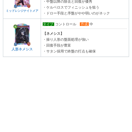
・中盤以降の除去と回復が優秀
・ケルベロスでフィニッシュを狙う
ミッドレンジナイトメア
・ドロー手段と序盤がやや弱いのがネック
タイプ
コントロール
作成
中
【ネメシス】
・操り人形の盤面処理が強い
・回復手段が豊富
人形ネメシス
・サタン採用で終盤の打点も確保