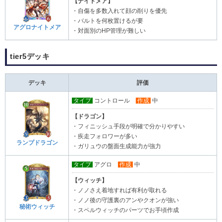
【ナイトメア】
・自傷を多数入れて顔の削りを優先
・バルトを何枚置けるが要
アグロナイトメア
・対面別のHP管理が難しい
tier5デッキ
デッキ
評価
タイプ
コントロール
作成
中
【ドラゴン】
・フィニッシュ手段が明確で分かりやすい
・疾走フォロワーが多い
ランプドラゴン
・ガリュウの盤面生成能力が強力
タイプ
アグロ
作成
中
【ウィッチ】
・ノノさえ着地すれば有利が取れる
・ノノ後の守護裏のアンやクオンが強い
秘術ウィッチ
・スペルウィッチのパーツでお手頃作成