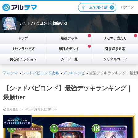
ログイン
ゲームでポイ活
シャドバビヨンド攻略wiki
トップ
最強デッキ
リセマラ当たり
リセマラやり方
無課金デッキ
引き継ぎ要素
初心者ミッション
カード一覧
シリアルコード
アルテマ
シャドバビヨンド攻略
デッキレシピ
最強デッキランキング｜最新ti
【シャドバビヨンド】最強デッキランキング｜
最新tier
最終更新：2026年8月1日(土) 08:02