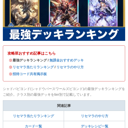
攻略班おすすめ記事はこちら
・最強デッキランキング /
無課金おすすめデッキ
・
リセマラ当たりランキング
/
リセマラのやり方
・
招待コード共有掲示板
シャドバビヨンド(シャドウバースワールズビヨンド)の最強デッキランキングを
ご紹介。クラス別の最強デッキをtier別で記載しています。
関連記事
リセマラ当たりランキング
リセマラのやり方
カード一覧
デッキレシピ一覧