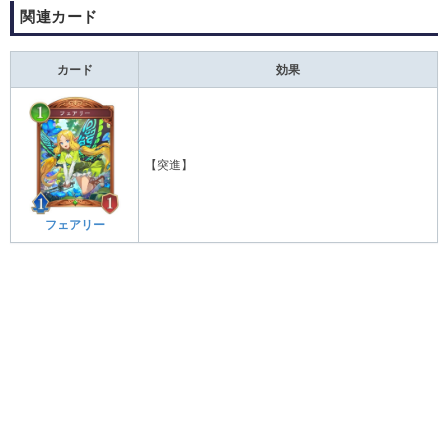
関連カード
カード
効果
【突進】
フェアリー