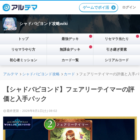
ログイン
ゲームでポイ活
シャドバビヨンド攻略wiki
トップ
最強デッキ
リセマラ当たり
リセマラやり方
無課金デッキ
引き継ぎ要素
初心者ミッション
カード一覧
シリアルコード
アルテマ
シャドバビヨンド攻略
カード
フェアリーテイマーの評価と入手パ
【シャドバビヨンド】フェアリーテイマーの評
価と入手パック
最終更新：2026年8月1日(土) 08:02