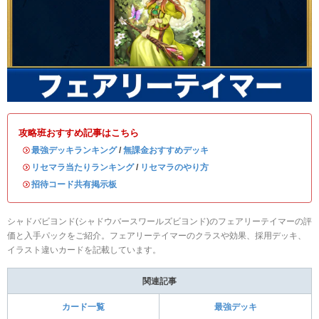
攻略班おすすめ記事はこちら
・
最強デッキランキング
/
無課金おすすめデッキ
・
リセマラ当たりランキング
/
リセマラのやり方
・
招待コード共有掲示板
シャドバビヨンド(シャドウバースワールズビヨンド)のフェアリーテイマーの評
価と入手パックをご紹介。フェアリーテイマーのクラスや効果、採用デッキ、
イラスト違いカードを記載しています。
関連記事
カード一覧
最強デッキ