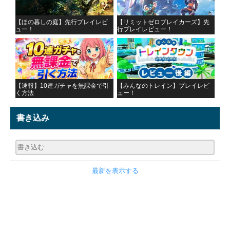
【ほの暮しの庭】先行プレイレビ
【リミットゼロブレイカーズ】先
ュー！
行プレイレビュー！
【速報】10連ガチャを無課金で引
【みんなのトレイン】プレイレビ
く方法
ュー！
書き込み
最新を表示する