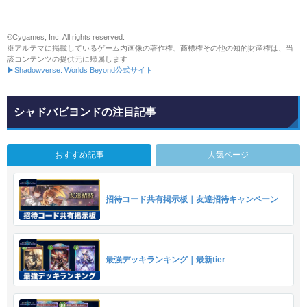
©Cygames, Inc. All rights reserved.
※アルテマに掲載しているゲーム内画像の著作権、商標権その他の知的財産権は、当
該コンテンツの提供元に帰属します
▶Shadowverse: Worlds Beyond公式サイト
シャドバビヨンドの注目記事
おすすめ記事
人気ページ
招待コード共有掲示板｜友達招待キャンペーン
最強デッキランキング｜最新tier