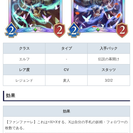
クラス
タイプ
入手パック
エルフ
-
伝説の幕開け
レア度
CV
スタッツ
レジェンド
麦人
3/2/2
効果
効果
【
ファンファーレ
】これは+X/+Xする。Xは自分の手札の妖精・フォロワーの
枚数である。