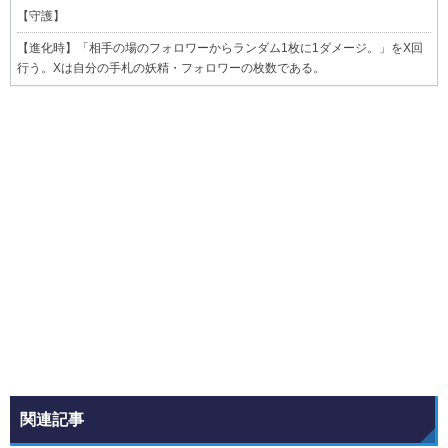
【
守護
】
【
進化時
】「相手の場のフォロワーからランダム1枚に1ダメージ。」をX回
行う。Xは自分の手札の妖精・フォロワーの枚数である。
関連記事