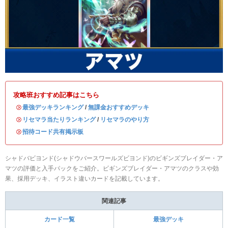
攻略班おすすめ記事はこちら
・
最強デッキランキング
/
無課金おすすめデッキ
・
リセマラ当たりランキング
/
リセマラのやり方
・
招待コード共有掲示板
シャドバビヨンド(シャドウバースワールズビヨンド)のビギンズブレイダー・ア
マツの評価と入手パックをご紹介。ビギンズブレイダー・アマツのクラスや効
果、採用デッキ、イラスト違いカードを記載しています。
関連記事
カード一覧
最強デッキ