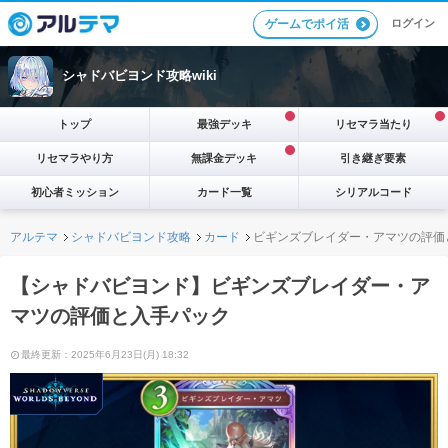
ログイン
ゲームでポイ活
シャドバビヨンド攻略wiki
トップ
最強デッキ
リセマラ当たり
リセマラやり方
無課金デッキ
引き継ぎ要素
初心者ミッション
カード一覧
シリアルコード
アルテマ
シャドバビヨンド攻略
カード
ビギンズブレイダー・アマツの評価
【シャドバビヨンド】ビギンズブレイダー・ア
マツの評価と入手パック
最終更新：2025年6月23日(月) 18:32