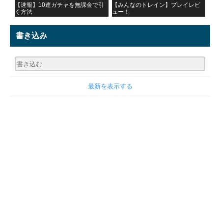
【速報】10連ガチャを無課金で引
【みんなのトレイン】プレイレビ
く方法
ュー！
書き込み
最新を表示する