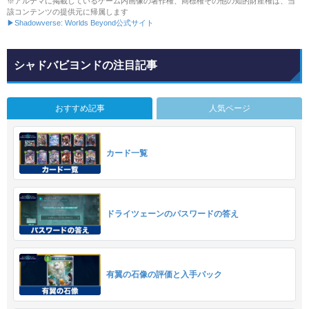
※アルテマに掲載しているゲーム内画像の著作権、商標権その他の知的財産権は、当
該コンテンツの提供元に帰属します
▶Shadowverse: Worlds Beyond公式サイト
シャドバビヨンドの注目記事
おすすめ記事
人気ページ
カード一覧
ドライツェーンのパスワードの答え
有翼の石像の評価と入手パック