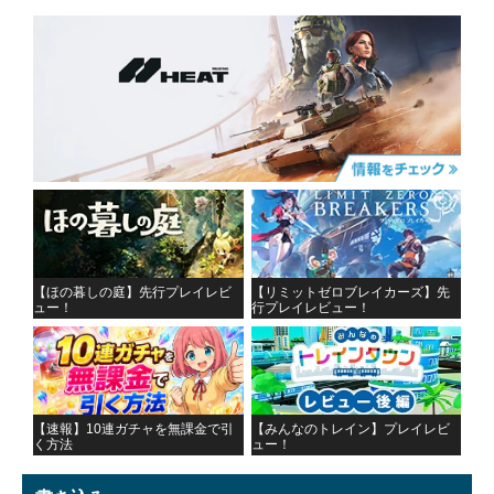
【ほの暮しの庭】先行プレイレビ
【リミットゼロブレイカーズ】先
ュー！
行プレイレビュー！
【速報】10連ガチャを無課金で引
【みんなのトレイン】プレイレビ
く方法
ュー！