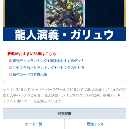
攻略班おすすめ記事はこちら
・
最強デッキランキング
/
無課金おすすめデッキ
・
リセマラ当たりランキング
/
リセマラのやり方
・
招待コード共有掲示板
シャドバビヨンド(シャドウバースワールズビヨンド)の龍人演義・ガリュウの評
価と入手パックをご紹介。龍人演義・ガリュウのクラスや効果、採用デッキ、
イラスト違いカードを記載しています。
関連記事
カード一覧
最強デッキ