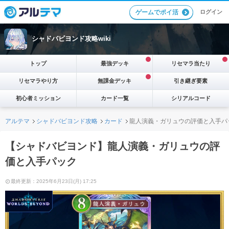
ログイン
ゲームでポイ活
シャドバビヨンド攻略wiki
トップ
最強デッキ
リセマラ当たり
リセマラやり方
無課金デッキ
引き継ぎ要素
初心者ミッション
カード一覧
シリアルコード
アルテマ
シャドバビヨンド攻略
カード
龍人演義・ガリュウの評価と入手パ
【シャドバビヨンド】龍人演義・ガリュウの評
価と入手パック
最終更新：2025年6月23日(月) 17:25