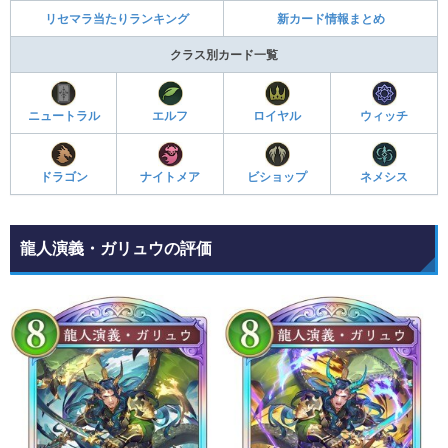
リセマラ当たりランキング
新カード情報まとめ
クラス別カード一覧
ニュートラル
エルフ
ロイヤル
ウィッチ
ドラゴン
ナイトメア
ビショップ
ネメシス
龍人演義・ガリュウの評価