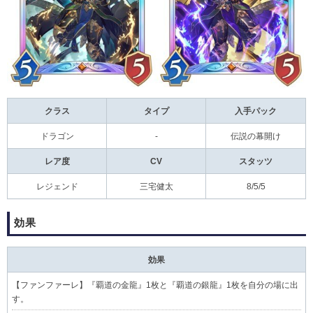
クラス
タイプ
入手パック
ドラゴン
-
伝説の幕開け
レア度
CV
スタッツ
レジェンド
三宅健太
8/5/5
効果
効果
【ファンファーレ】『覇道の金龍』1枚と『覇道の銀龍』1枚を自分の場に出
す。