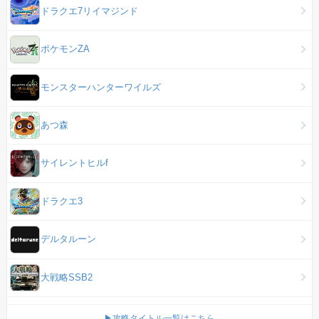
ドラクエ7リイマジンド
ポケモンZA
モンスターハンターワイルズ
あつ森
サイレントヒルf
ドラクエ3
デルタルーン
大戦略SSB2
▶攻略タイトル一覧はこちら