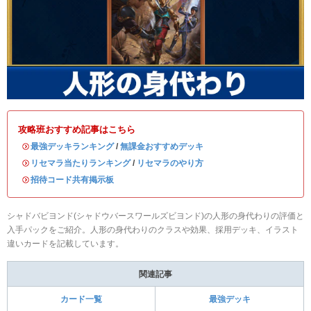
攻略班おすすめ記事はこちら
・
最強デッキランキング
/
無課金おすすめデッキ
・
リセマラ当たりランキング
/
リセマラのやり方
・
招待コード共有掲示板
シャドバビヨンド(シャドウバースワールズビヨンド)の人形の身代わりの評価と
入手パックをご紹介。人形の身代わりのクラスや効果、採用デッキ、イラスト
違いカードを記載しています。
関連記事
カード一覧
最強デッキ