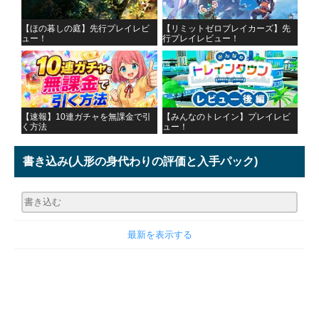
【ほの暮しの庭】先行プレイレビ
【リミットゼロブレイカーズ】先
ュー！
行プレイレビュー！
【速報】10連ガチャを無課金で引
【みんなのトレイン】プレイレビ
く方法
ュー！
書き込み
(人形の身代わりの評価と入手パック)
最新を表示する