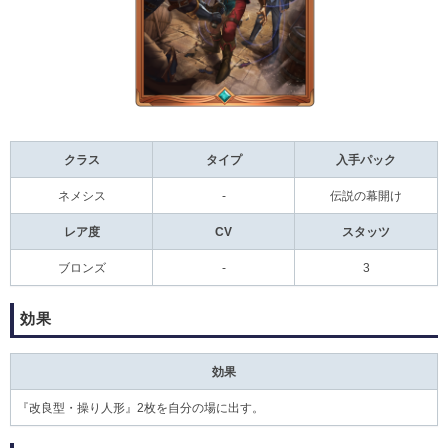
クラス
タイプ
入手パック
ネメシス
-
伝説の幕開け
レア度
CV
スタッツ
ブロンズ
-
3
効果
効果
『
改良型・操り人形
』2枚を自分の場に出す。