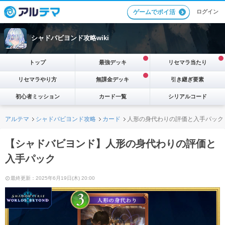
ログイン
ゲームでポイ活
シャドバビヨンド攻略wiki
トップ
最強デッキ
リセマラ当たり
リセマラやり方
無課金デッキ
引き継ぎ要素
初心者ミッション
カード一覧
シリアルコード
アルテマ
シャドバビヨンド攻略
カード
人形の身代わりの評価と入手パック
【シャドバビヨンド】人形の身代わりの評価と
入手パック
最終更新：2025年6月19日(木) 20:00