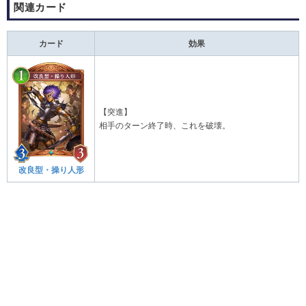
関連カード
カード
効果
【
突進
】
相手のターン終了時、これを破壊。
改良型
・
操
り
人形