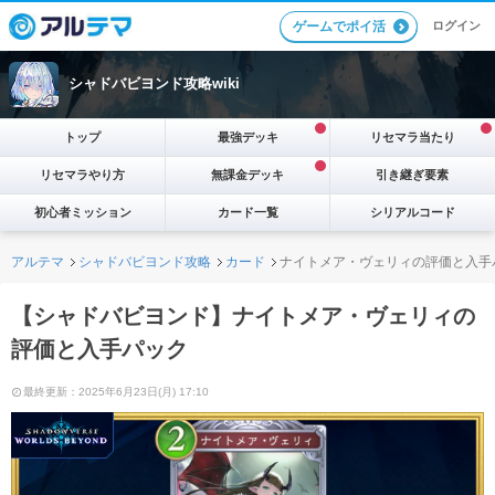
ログイン
ゲームでポイ活
シャドバビヨンド攻略wiki
トップ
最強デッキ
リセマラ当たり
リセマラやり方
無課金デッキ
引き継ぎ要素
初心者ミッション
カード一覧
シリアルコード
アルテマ
シャドバビヨンド攻略
カード
ナイトメア・ヴェリィの評価と入手
【シャドバビヨンド】ナイトメア・ヴェリィの
評価と入手パック
最終更新：2025年6月23日(月) 17:10