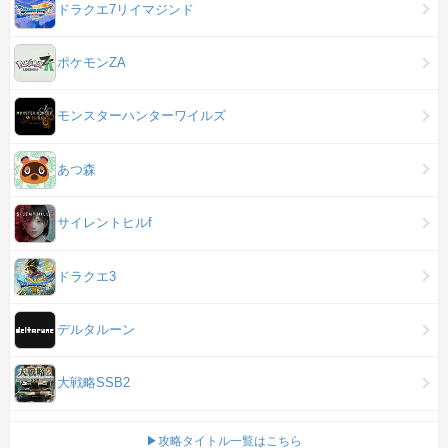
ドラクエ7リイマジンド
ポケモンZA
モンスターハンターワイルズ
あつ森
サイレントヒルf
ドラクエ3
デルタルーン
大戦略SSB2
▶攻略タイトル一覧はこちら