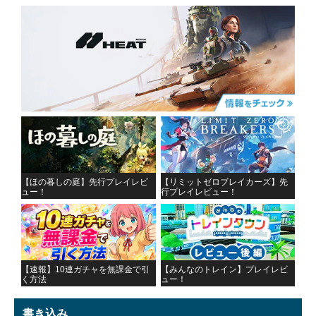
【ほの暮しの庭】先行プレイレビ
【リミットゼロブレイカーズ】先
ュー！
行プレイレビュー！
【速報】10連ガチャを無課金で引
【みんなのトレイン】プレイレビ
く方法
ュー！
書き込み