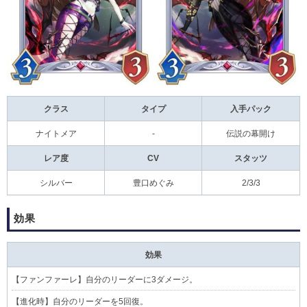
クラス
タイプ
入手パック
ナイトメア
-
伝説の幕開け
レア度
CV
スタッツ
シルバー
豊口めぐみ
2/3/3
効果
効果
【
ファンファーレ
】自分のリーダーに3ダメージ。
【
進化時
】自分のリーダーを5回復。