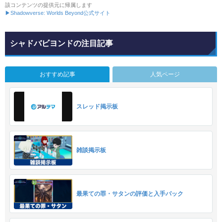
該コンテンツの提供元に帰属します
▶Shadowverse: Worlds Beyond公式サイト
シャドバビヨンドの注目記事
おすすめ記事
人気ページ
スレッド掲示板
雑談掲示板
最果ての罪・サタンの評価と入手パック