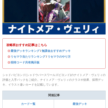
攻略班おすすめ記事はこちら
・
最強デッキランキング
/
無課金おすすめデッキ
・
リセマラ当たりランキング
/
リセマラのやり方
・
招待コード共有掲示板
シャドバビヨンド(シャドウバースワールズビヨンド)のナイトメア・ヴェリィの
評価と入手パックをご紹介。ナイトメア・ヴェリィのクラスや効果、採用デッ
キ、イラスト違いカードを記載しています。
関連記事
カード一覧
最強デッキ