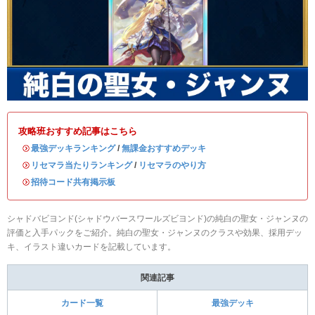
攻略班おすすめ記事はこちら
・
最強デッキランキング
/
無課金おすすめデッキ
・
リセマラ当たりランキング
/
リセマラのやり方
・
招待コード共有掲示板
シャドバビヨンド(シャドウバースワールズビヨンド)の純白の聖女・ジャンヌの
評価と入手パックをご紹介。純白の聖女・ジャンヌのクラスや効果、採用デッ
キ、イラスト違いカードを記載しています。
関連記事
カード一覧
最強デッキ