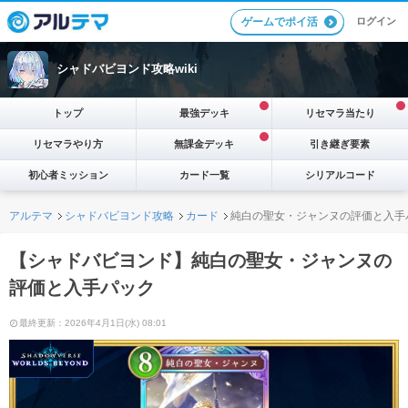
ログイン
ゲームでポイ活
シャドバビヨンド攻略wiki
トップ
最強デッキ
リセマラ当たり
リセマラやり方
無課金デッキ
引き継ぎ要素
初心者ミッション
カード一覧
シリアルコード
アルテマ
シャドバビヨンド攻略
カード
純白の聖女・ジャンヌの評価と入手
【シャドバビヨンド】純白の聖女・ジャンヌの
評価と入手パック
最終更新：2026年4月1日(水) 08:01