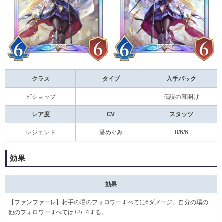
クラス
タイプ
入手パック
ビショップ
-
伝説の幕開け
レア度
CV
スタッツ
レジェンド
潘めぐみ
8/6/6
効果
効果
【
ファンファーレ
】相手の場のフォロワーすべてに6ダメージ。自分の場の
他のフォロワーすべては+2/+4する。