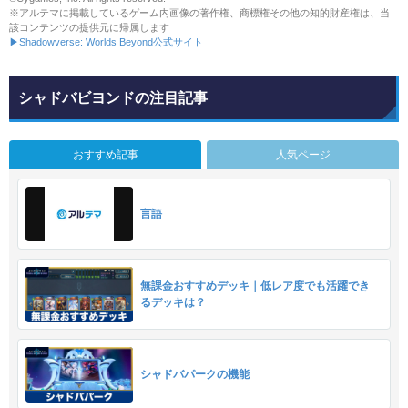
※アルテマに掲載しているゲーム内画像の著作権、商標権その他の知的財産権は、当
該コンテンツの提供元に帰属します
▶Shadowverse: Worlds Beyond公式サイト
シャドバビヨンドの注目記事
おすすめ記事
人気ページ
言語
無課金おすすめデッキ｜低レア度でも活躍でき
るデッキは？
シャドバパークの機能