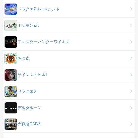
ドラクエ7リイマジンド
ポケモンZA
モンスターハンターワイルズ
あつ森
サイレントヒルf
ドラクエ3
デルタルーン
大戦略SSB2