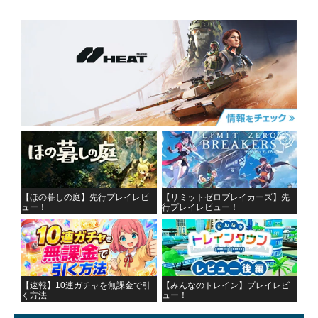
【ほの暮しの庭】先行プレイレビ
【リミットゼロブレイカーズ】先
ュー！
行プレイレビュー！
【速報】10連ガチャを無課金で引
【みんなのトレイン】プレイレビ
く方法
ュー！