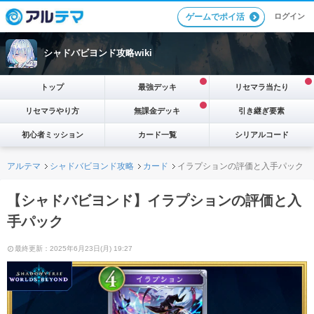
ログイン
ゲームでポイ活
シャドバビヨンド攻略wiki
トップ
最強デッキ
リセマラ当たり
リセマラやり方
無課金デッキ
引き継ぎ要素
初心者ミッション
カード一覧
シリアルコード
アルテマ
シャドバビヨンド攻略
カード
イラプションの評価と入手パック
【シャドバビヨンド】イラプションの評価と入
手パック
最終更新：2025年6月23日(月) 19:27