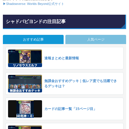
▶Shadowverse: Worlds Beyond公式サイト
シャドバビヨンドの注目記事
おすすめ記事
人気ページ
速報まとめと最新情報
無課金おすすめデッキ｜低レア度でも活躍でき
るデッキは？
カードの記事一覧「15ページ目」