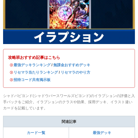
攻略班おすすめ記事はこちら
・
最強デッキランキング
/
無課金おすすめデッキ
・
リセマラ当たりランキング
/
リセマラのやり方
・
招待コード共有掲示板
シャドバビヨンド(シャドウバースワールズビヨンド)のイラプションの評価と入
手パックをご紹介。イラプションのクラスや効果、採用デッキ、イラスト違い
カードを記載しています。
関連記事
カード一覧
最強デッキ