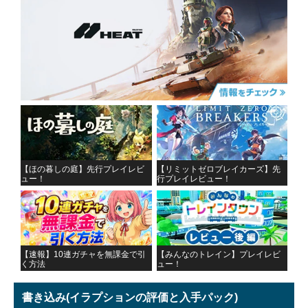
【ほの暮しの庭】先行プレイレビ
【リミットゼロブレイカーズ】先
ュー！
行プレイレビュー！
【速報】10連ガチャを無課金で引
【みんなのトレイン】プレイレビ
く方法
ュー！
書き込み
(イラプションの評価と入手パック)