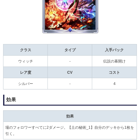
クラス
タイプ
入手パック
ウィッチ
-
伝説の幕開け
レア度
CV
コスト
シルバー
-
4
効果
効果
場のフォロワーすべてに2ダメージ。【
土の秘術
_1】自分のデッキから1枚を
引く。