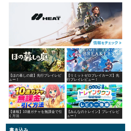
【ほの暮しの庭】先行プレイレビ
【リミットゼロブレイカーズ】先
ュー！
行プレイレビュー！
【速報】10連ガチャを無課金で引
【みんなのトレイン】プレイレビ
く方法
ュー！
書き込み