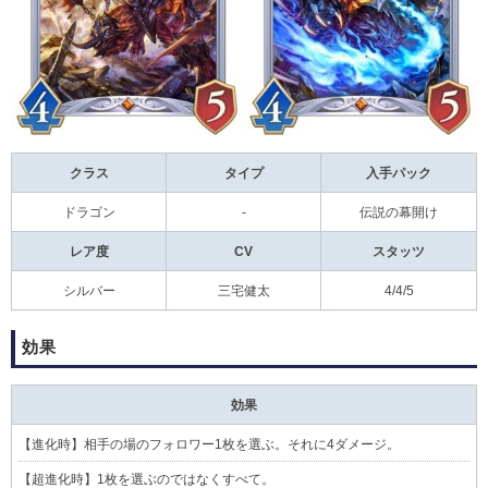
クラス
タイプ
入手パック
ドラゴン
-
伝説の幕開け
レア度
CV
スタッツ
シルバー
三宅健太
4/4/5
効果
効果
【
進化時
】相手の場のフォロワー1枚を選ぶ。それに4ダメージ。
【
超進化時
】1枚を選ぶのではなくすべて。