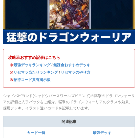
攻略班おすすめ記事はこちら
・
最強デッキランキング
/
無課金おすすめデッキ
・
リセマラ当たりランキング
/
リセマラのやり方
・
招待コード共有掲示板
シャドバビヨンド(シャドウバースワールズビヨンド)の猛撃のドラゴンウォーリ
アの評価と入手パックをご紹介。猛撃のドラゴンウォーリアのクラスや効果、
採用デッキ、イラスト違いカードを記載しています。
関連記事
カード一覧
最強デッキ