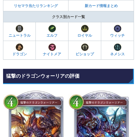
リセマラ当たりランキング
新カード情報まとめ
クラス別カード一覧
ニュートラル
エルフ
ロイヤル
ウィッチ
ドラゴン
ナイトメア
ビショップ
ネメシス
猛撃のドラゴンウォーリアの評価