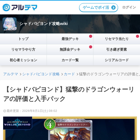
ログイン
ゲームでポイ活
シャドバビヨンド攻略wiki
トップ
最強デッキ
リセマラ当たり
リセマラやり方
無課金デッキ
引き継ぎ要素
初心者ミッション
カード一覧
シリアルコード
アルテマ
シャドバビヨンド攻略
カード
猛撃のドラゴンウォーリアの評価と
【シャドバビヨンド】猛撃のドラゴンウォーリ
アの評価と入手パック
最終更新：2026年8月1日(土) 08:02