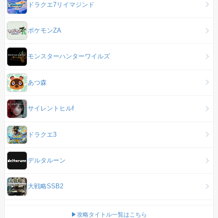
ドラクエ7リイマジンド
ポケモンZA
モンスターハンターワイルズ
あつ森
サイレントヒルf
ドラクエ3
デルタルーン
大戦略SSB2
▶攻略タイトル一覧はこちら