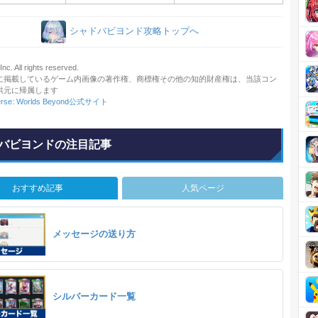
シャドバビヨンド攻略トップへ
c. All rights reserved.
に掲載しているゲーム内画像の著作権、商標権その他の知的財産権は、当該コン
供元に帰属します
rse: Worlds Beyond公式サイト
バビヨンドの注目記事
おすすめ記事
人気ページ
メッセージの送り方
シルバーカード一覧