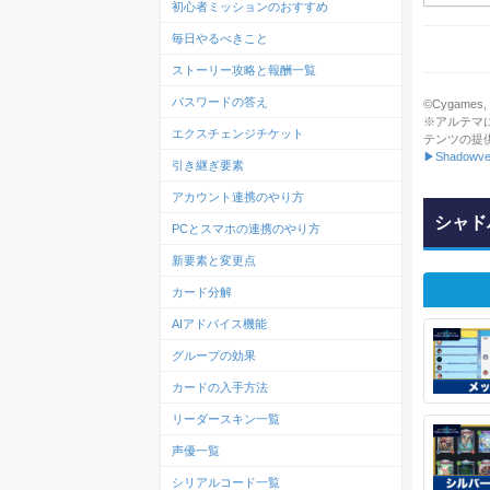
初心者ミッションのおすすめ
毎日やるべきこと
ストーリー攻略と報酬一覧
パスワードの答え
©Cygames, In
※アルテマ
エクスチェンジチケット
テンツの提
▶Shadowve
引き継ぎ要素
アカウント連携のやり方
シャド
PCとスマホの連携のやり方
新要素と変更点
カード分解
AIアドバイス機能
グループの効果
カードの入手方法
リーダースキン一覧
声優一覧
シリアルコード一覧