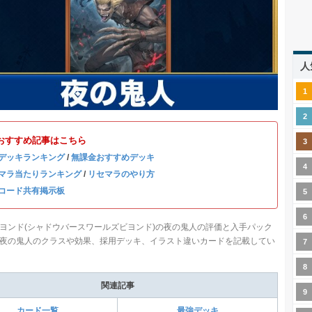
人
おすすめ記事はこちら
デッキランキング
/
無課金おすすめデッキ
マラ当たりランキング
/
リセマラのやり方
コード共有掲示板
ヨンド(シャドウバースワールズビヨンド)の夜の鬼人の評価と入手パック
夜の鬼人のクラスや効果、採用デッキ、イラスト違いカードを記載してい
関連記事
カード一覧
最強デッキ