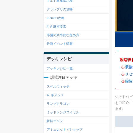
ギルド募集掲示板
グランプリの攻略
2Pickの攻略
引き継ぎ要素
序盤の効率的な進め方
最新イベント情報
デッキレシピ
攻略班
・
最強
デッキレシピ一覧
・
リセ
環境注目デッキ
・
招待
スペルウィッチ
AFネメシス
シャドバビ
をご紹介。
ランプドラゴン
ます。
ミッドレンジロイヤル
妖精エルフ
アミュレットビショップ