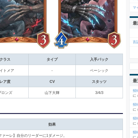
マ
最
言
クラス
タイプ
入手パック
イトメア
-
ベーシック
最
レア度
CV
スタッツ
招
ブロンズ
山下大輝
3/4/3
に
招
に
招
に
効果
招
ファーレ】自分のリーダーに1ダメージ。
に