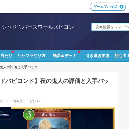
ゲームでポイ活
i｜シャドウバースワールズビヨン
ラ当たり
リセマラやり方
無課金デッキ
引き継ぎ要素
初心者
鬼人の評価と入手パック
ドバビヨンド】夜の鬼人の評価と入手パッ
：2025年6月23日(月) 17:22