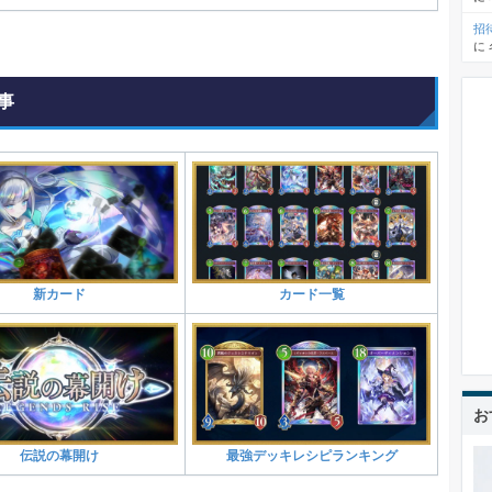
招
に
事
新カード
カード一覧
お
伝説の幕開け
最強デッキレシピランキング