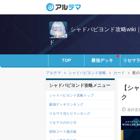
シャドバビヨンド攻略wik
ド
TOP
最強デッキ
リセマ
アルテマ
シャドバビヨンド攻略
カード
夜の
シャドバビヨンド攻略メニュー
【シャ
シャドバビヨンド攻略トップ
ク
最強デッキランキング
最終更新
リセマラ当たりランキング
リセマラのやり方
招待コード掲示板