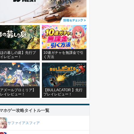
ほの暮しの庭】先行プ
10連ガチャを無課金で引
イレビュー！
く方法
アズールプロミリア】
【BULLACATOR 】先行
レイレビュー！
プレイレビュー！
マホゲー攻略タイトル一覧
サファイアスフィア