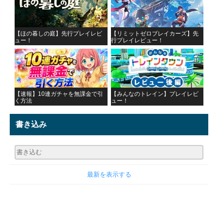
【ほの暮しの庭】先行プレイレビ
【リミットゼロブレイカーズ】先
ュー！
行プレイレビュー！
【速報】10連ガチャを無課金で引
【みんなのトレイン】プレイレビ
く方法
ュー！
書き込み
最新を表示する