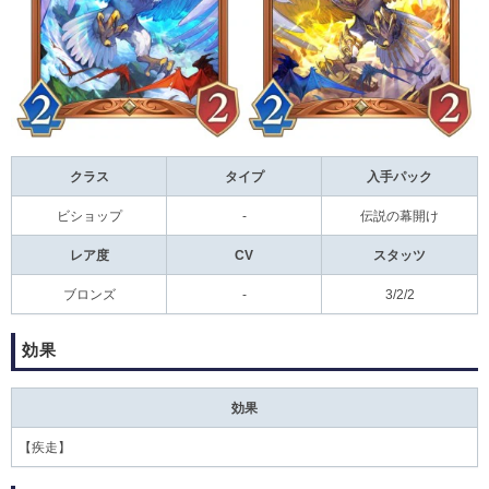
クラス
タイプ
入手パック
ビショップ
-
伝説の幕開け
レア度
CV
スタッツ
ブロンズ
-
3/2/2
効果
効果
【
疾走
】