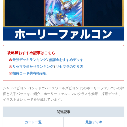
攻略班おすすめ記事はこちら
・
最強デッキランキング
/
無課金おすすめデッキ
・
リセマラ当たりランキング
/
リセマラのやり方
・
招待コード共有掲示板
シャドバビヨンド(シャドウバースワールズビヨンド)のホーリーファルコンの評
価と入手パックをご紹介。ホーリーファルコンのクラスや効果、採用デッキ、
イラスト違いカードを記載しています。
関連記事
カード一覧
最強デッキ