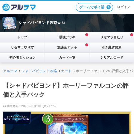
ログイン
ゲームでポイ活
シャドバビヨンド攻略wiki
トップ
最強デッキ
リセマラ当たり
リセマラやり方
無課金デッキ
引き継ぎ要素
初心者ミッション
カード一覧
シリアルコード
アルテマ
シャドバビヨンド攻略
カード
ホーリーファルコンの評価と入手パ
【シャドバビヨンド】ホーリーファルコンの評
価と入手パック
最終更新：2025年6月19日(木) 17:59