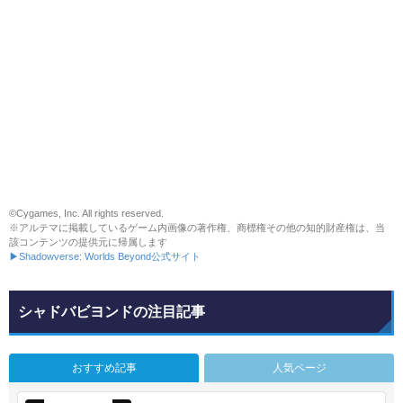
©Cygames, Inc. All rights reserved.
※アルテマに掲載しているゲーム内画像の著作権、商標権その他の知的財産権は、当
該コンテンツの提供元に帰属します
▶Shadowverse: Worlds Beyond公式サイト
シャドバビヨンドの注目記事
おすすめ記事
人気ページ