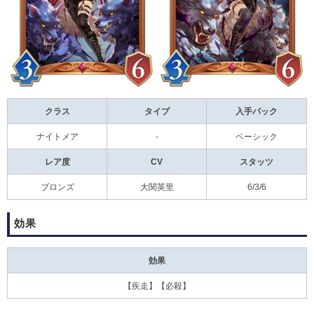
クラス
タイプ
入手パック
ナイトメア
-
ベーシック
レア度
CV
スタッツ
ブロンズ
大関英里
6/3/6
効果
効果
【
疾走
】【
必殺
】