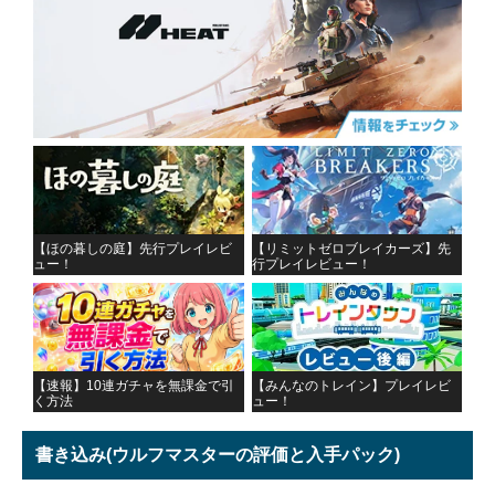
【ほの暮しの庭】先行プレイレビ
【リミットゼロブレイカーズ】先
ュー！
行プレイレビュー！
【速報】10連ガチャを無課金で引
【みんなのトレイン】プレイレビ
く方法
ュー！
書き込み
(ウルフマスターの評価と入手パック)