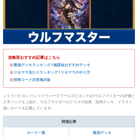
攻略班おすすめ記事はこちら
・
最強デッキランキング
/
無課金おすすめデッキ
・
リセマラ当たりランキング
/
リセマラのやり方
・
招待コード共有掲示板
シャドバビヨンド(シャドウバースワールズビヨンド)のウルフマスターの評価と
入手パックをご紹介。ウルフマスターのクラスや効果、採用デッキ、イラスト
違いカードを記載しています。
関連記事
カード一覧
最強デッキ