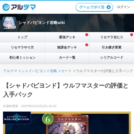
ログイン
ゲームでポイ活
シャドバビヨンド攻略wiki
トップ
最強デッキ
リセマラ当たり
リセマラやり方
無課金デッキ
引き継ぎ要素
初心者ミッション
カード一覧
シリアルコード
アルテマ
シャドバビヨンド攻略
カード
ウルフマスターの評価と入手パック
【シャドバビヨンド】ウルフマスターの評価と
入手パック
最終更新：2025年6月23日(月) 16:43