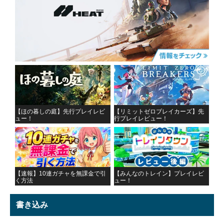
【ほの暮しの庭】先行プレイレビ
【リミットゼロブレイカーズ】先
ュー！
行プレイレビュー！
【速報】10連ガチャを無課金で引
【みんなのトレイン】プレイレビ
く方法
ュー！
書き込み