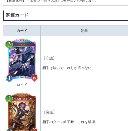
【超進化時】『改良型・操り人形』2枚を自分の場に出す。
関連カード
カード
効果
【守護】
相手は能力でこれしか選べない。
ロイド
【突進】
相手のターン終了時、これを破壊。