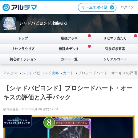
ログイン
ゲームでポイ活
シャドバビヨンド攻略wiki
トップ
最強デッキ
リセマラ当たり
リセマラやり方
無課金デッキ
引き継ぎ要素
初心者ミッション
カード一覧
シリアルコード
アルテマ
シャドバビヨンド攻略
カード
プロシードハート・オーキスの評価
【シャドバビヨンド】プロシードハート・オー
キスの評価と入手パック
最終更新：2025年6月19日(木) 19:04