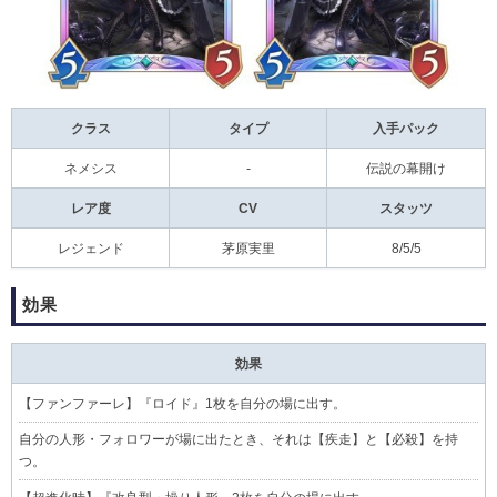
クラス
タイプ
入手パック
ネメシス
-
伝説の幕開け
レア度
CV
スタッツ
レジェンド
茅原実里
8/5/5
効果
効果
【
ファンファーレ
】『ロイド』1枚を自分の場に出す。
自分の人形・フォロワーが場に出たとき、それは【疾走】と【必殺】を持
つ。