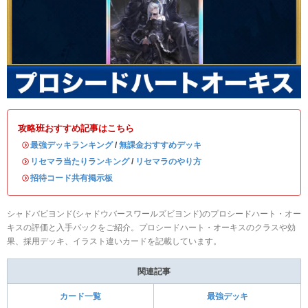
攻略班おすすめ記事はこちら
・
最強デッキランキング
/
無課金おすすめデッキ
・
リセマラ当たりランキング
/
リセマラのやり方
・
招待コード共有掲示板
シャドバビヨンド(シャドウバースワールズビヨンド)のプロシードハート・オー
キスの評価と入手パックをご紹介。プロシードハート・オーキスのクラスや効
果、採用デッキ、イラスト違いカードを記載しています。
関連記事
カード一覧
最強デッキ