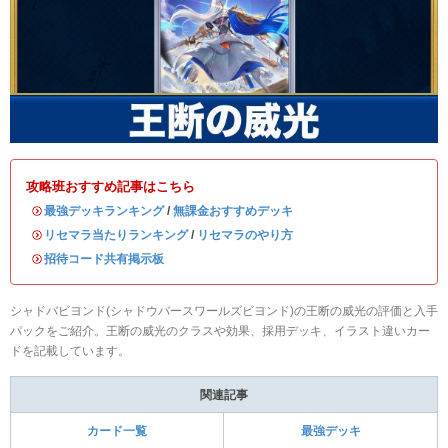
攻略班おすすめ記事はこちら
・
最強デッキランキング
/
無課金おすすめデッキ
・
リセマラ当たりランキング
/
リセマラのやり方
・
招待コード共有掲示板
シャドバビヨンド(シャドウバースワールズビヨンド)の王断の威光の評価と入手
パックをご紹介。王断の威光のクラスや効果、採用デッキ、イラスト違いカー
ドを記載しています。
関連記事
カード一覧
最強デッキ