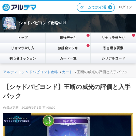
ログイン
ゲームでポイ活
シャドバビヨンド攻略wiki
トップ
最強デッキ
リセマラ当たり
リセマラやり方
無課金デッキ
引き継ぎ要素
初心者ミッション
カード一覧
シリアルコード
アルテマ
シャドバビヨンド攻略
カード
王断の威光の評価と入手パック
【シャドバビヨンド】王断の威光の評価と入手
パック
最終更新：2025年9月1日(月) 08:02