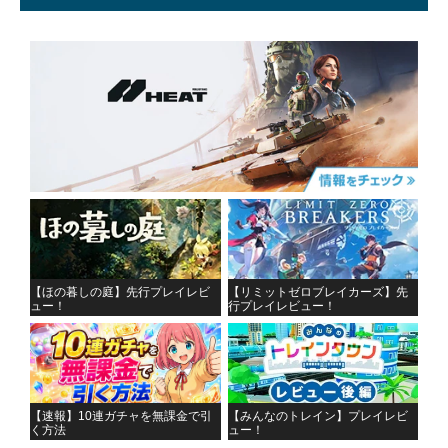
【ほの暮しの庭】先行プレイレビ
【リミットゼロブレイカーズ】先
ュー！
行プレイレビュー！
【速報】10連ガチャを無課金で引
【みんなのトレイン】プレイレビ
く方法
ュー！