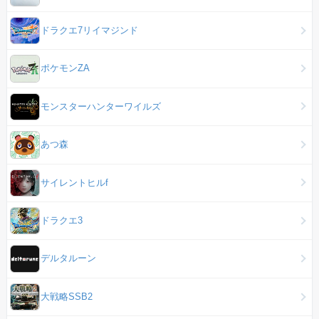
ドラクエ7リイマジンド
ポケモンZA
モンスターハンターワイルズ
あつ森
サイレントヒルf
ドラクエ3
デルタルーン
大戦略SSB2