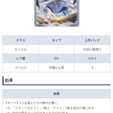
クラス
タイプ
入手パック
ロイヤル
-
伝説の幕開け
レア度
CV
コスト
ゴールド
伊藤かな恵
3
効果
効果
【
モード
】1つを選んでその能力が働く。
（1）『
スティールナイト
』1枚と『
ナイト
』1枚を自分の場に出す。
（2）自分の場のフォロワーすべては+1/+1する。