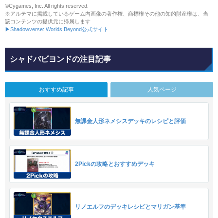
©Cygames, Inc. All rights reserved.
※アルテマに掲載しているゲーム内画像の著作権、商標権その他の知的財産権は、当
該コンテンツの提供元に帰属します
▶Shadowverse: Worlds Beyond公式サイト
シャドバビヨンドの注目記事
おすすめ記事
人気ページ
無課金人形ネメシスデッキのレシピと評価
2Pickの攻略とおすすめデッキ
リノエルフのデッキレシピとマリガン基準