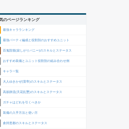
気のページランキング
最強キャラランキング
最強パーティ編成と役割別のおすすめユニット
百鬼院嶺(寂しがりバニー)のスキルとステータス
おすすめ装備とユニット役割別の組み合わせ例
キャラ一覧
大人ゆきかぜ(雷帝)のスキルとステータス
高坂静流(天花乱墜)のスキルとステータス
ガチャはどれを引くべきか
装備の入手方法と使い方
倉持恵都のスキルとステータス