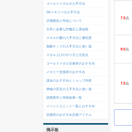
ゴールドメダルの入手方法
SRメモリーの入手方法
7.5
点
才能開花と特化について
天井に必要な対魔石と課金額
スキルの書の入手方法と優先度
覚醒チップの入手方法と使い道
9.0
点
スキル上げのやり方と注意点
ゴールドメダル交換所のおすすめ
メモリー交換所のおすすめ
課金のおすすめとショップ内容
7.5
点
神秘の至宝の入手方法と使い道
状態異常と特殊効果一覧
イベントユニット一覧とおすすめ
交換所のおすすめ交換アイテム
掲示板