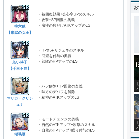
お
・被回復効果+会心率UPのスキル
・攻撃+SP回復の奥義
・魔性の数だけATKアップのLS
柳六穂
【毒獄の女王】
・HP&SPリジェネのスキル
・回避を付与の奥義
・部隊のHPアップのLS
若い時子
【千里不屈】
【
・バフ解除+HP回復の奥義
レ
・味方のデバフを解除
・精神のATKアップのLS
マリカ・クリシ
ュナ
・モードチェンジの奥義
【
・自然のATKアップ+攻撃のスキル
プ
・自然のHPアップ+眠り付与のLS
稲毛夏