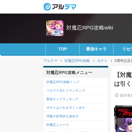
対魔忍RPG攻略wiki
TOP
最強キャラ
リセ
アルテマ
対魔忍RPG攻略
ガチャ
5周年記念
対魔忍RPG攻略メニュー
【対魔
対魔忍RPG攻略トップ
は引く
リセマラ当たりランキング
最終更新
最強キャラランキング
ガチャはどれを引くべきか
序盤の効率的な進め方
対魔忍ニュース