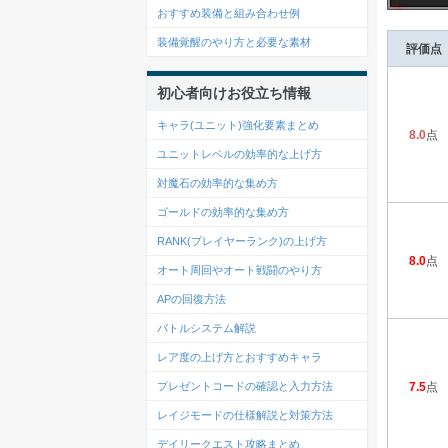
おすすめ装備と組み合わせ例
装備覚醒のやり方と必要な素材
評価点
初心者向けお役立ち情報
キャラ(ユニット)強化要素まとめ
8.0
点
ユニットレベルの効率的な上げ方
対魔石の効率的な集め方
ゴールドの効率的な集め方
RANK(プレイヤーランク)の上げ方
8.0
点
オート周回やオート戦闘のやり方
APの回復方法
バトルシステム解説
レア度の上げ方とおすすめキャラ
プレゼントコードの確認と入力方法
7.5
点
レイジモードの仕様解説と対策方法
デイリークエスト攻略まとめ