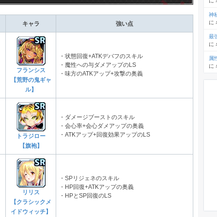
に
神
に
キャラ
強い点
最
に
・状態回復+ATKデバフのスキル
属
・魔性への与ダメアップのLS
に
フランシス
・味方のATKアップ+攻撃の奥義
【荒野の鬼ギャ
ル】
・ダメージブーストのスキル
・会心率+会心ダメアップの奥義
・ATKアップ+回復効果アップのLS
トラジロー
【旗袍】
・SPリジェネのスキル
・HP回復+ATKアップの奥義
リリス
・HPとSP回復のLS
【クラシックメ
イドウィッチ】