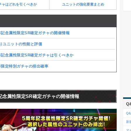
チャはどれを引くべきか
ユニットの強化要素まとめ
年記念属性限定SR確定ガチャの開催情報
りユニットの性能と評価
年記念属性限定SR確定ガチャは引くべきか
年限定特別ガチャの排出確率
記念属性限定SR確定ガチャの開催情報
Q
Q
新
マ