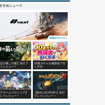
すすめニュース
ほの暮しの庭】先行プ
10連ガチャを無課金で引
イレビュー！
く方法
アズールプロミリア】
【BULLACATOR 】先行
レイレビュー！
プレイレビュー！