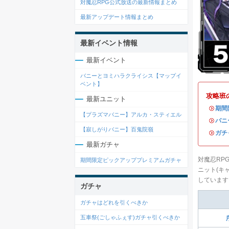
対魔忍RPG公式放送の最新情報まとめ
最新アップデート情報まとめ
最新イベント情報
最新イベント
バニーとヨミハラクライシス【マップイ
ベント】
攻略班
最新ユニット
・
期間
【プラズマバニー】アルカ・スティエル
・
バニ
【寂しがりバニー】百鬼院嶺
・
ガチ
最新ガチャ
対魔忍RP
期間限定ピックアッププレミアムガチャ
ニット(キ
しています
ガチャ
ガチャはどれを引くべきか
五車祭(ごしゃふぇす)ガチャ引くべきか