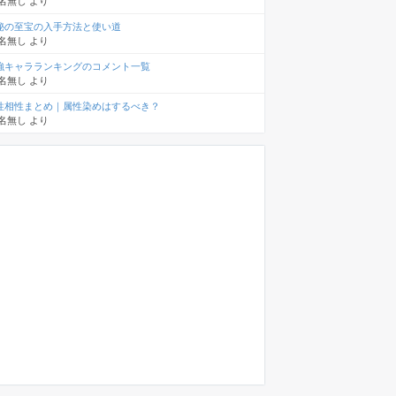
名無し
より
秘の至宝の入手方法と使い道
名無し
より
強キャラランキングのコメント一覧
名無し
より
性相性まとめ｜属性染めはするべき？
名無し
より