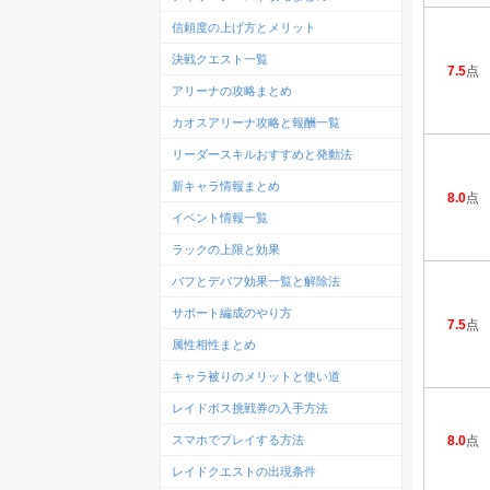
信頼度の上げ方とメリット
決戦クエスト一覧
7.5
点
アリーナの攻略まとめ
カオスアリーナ攻略と報酬一覧
リーダースキルおすすめと発動法
新キャラ情報まとめ
8.0
点
イベント情報一覧
ラックの上限と効果
バフとデバフ効果一覧と解除法
サポート編成のやり方
7.5
点
属性相性まとめ
キャラ被りのメリットと使い道
レイドボス挑戦券の入手方法
スマホでプレイする方法
8.0
点
レイドクエストの出現条件