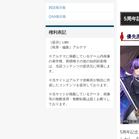
雑談掲示板
Q&A掲示板
5周年
権利表記
優先
［提供］Lilith
［執筆・編集］アルテマ
※アルテマに掲載しているゲーム内画像
の著作権、商標権その他の知的財産権
は、当該コンテンツの提供元に帰属しま
す。
※当サイトはアルテマ攻略班が独自に作
成したコンテンツを提供しております。
※当サイトが掲載しているデータ、画像
等の無断使用・無断転載は固くお断りし
ております。
5周年記
しかし、