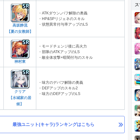
ス
・ATKダウン₊バフ解除の奥義
・HP&SPリジェネのスキル
・状態異常付与率アップのLS
高坂静流
【夏の女教師】
・モードチェンジ後に高火力
・部隊のATKアップのLS
・敵全体攻撃+暗闇付与のスキル
神村東
・味方のデバフ解除の奥義
・DEFアップのスキル2
クリア
・味方のDEFアップのLS
【水城家の居
候】
最強ユニット(キャラ)ランキングはこちら