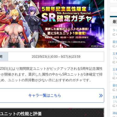
最
ラ
に
最
に
五
間
2023/9/23(土)0:00～9/27(水)23:59
｜
に
9月23日(土)より期間限定ユニットがピックアップされる5周年記念属性
五
｜
ャが開催されます。選択した属性の中からSRユニットが1体確定で排
に
ため、ユニットの所持数が少ない方におすすめのガチャです。
最
に
キャラ一覧はこちら
五
｜
に
ユニットの性能と評価
神