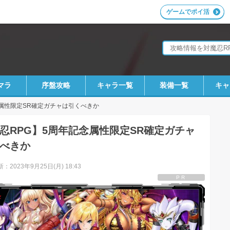
ゲームでポイ活
マラ
序盤攻略
キャラ一覧
装備一覧
キャ
属性限定SR確定ガチャは引くべきか
忍RPG】5周年記念属性限定SR確定ガチャ
べきか
：2023年9月25日(月) 18:43
PR