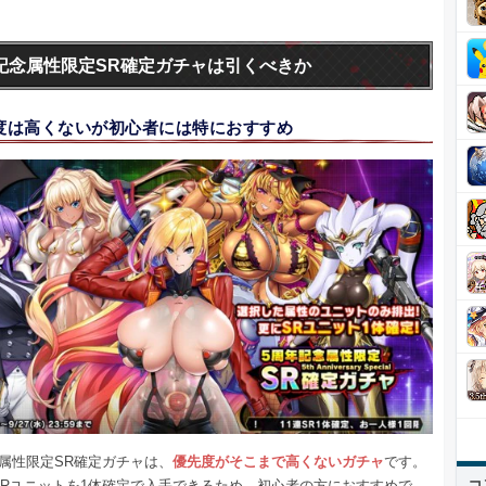
記念属性限定SR確定ガチャは引くべきか
度は高くないが初心者には特におすすめ
念属性限定SR確定ガチャは、
優先度がそこまで高くないガチャ
です。
コ
SRユニットを1体確定で入手できるため、初心者の方におすすめで