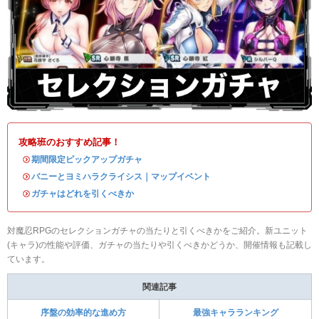
攻略班のおすすめ記事！
・
期間限定ピックアップガチャ
・
バニーとヨミハラクライシス｜マップイベント
・
ガチャはどれを引くべきか
対魔忍RPGのセレクションガチャの当たりと引くべきかをご紹介。新ユニット
(キャラ)の性能や評価、ガチャの当たりや引くべきかどうか、開催情報も記載し
ています。
関連記事
序盤の効率的な進め方
最強キャラランキング