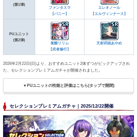
(第1弾)
ファンタスマ
エレオノール
【バニー】
【エルヴィンナース】
PUユニット
(第2弾)
覚醒リリム
天射武砲あやめ
【武者修行】
2026年2月22日(日)より、おすすめユニット2体ずつがピックアップされ
た、セレクションプレミアムガチャが開催されました。
▼PUユニットの性能と評価はこちら(タップで開閉)
セレクションプレミアムガチャ｜2025/12/22開催