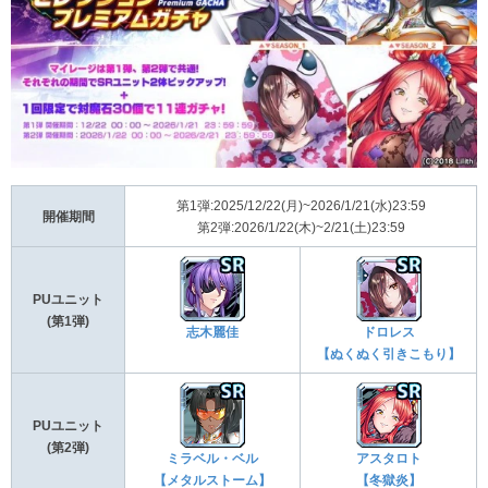
第1弾:2025/12/22(月)~2026/1/21(水)23:59
開催期間
第2弾:2026/1/22(木)~2/21(土)23:59
PUユニット
(第1弾)
志木麗佳
ドロレス
【ぬくぬく引きこもり】
PUユニット
(第2弾)
ミラベル・ベル
アスタロト
【メタルストーム】
【冬獄炎】