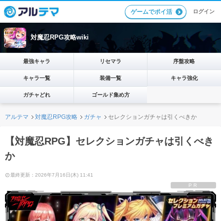
ログイン
ゲームでポイ活
対魔忍RPG攻略wiki
最強キャラ
リセマラ
序盤攻略
キャラ一覧
装備一覧
キャラ強化
ガチャどれ
ゴールド集め方
アルテマ
対魔忍RPG攻略
ガチャ
セレクションガチャは引くべきか
【対魔忍RPG】セレクションガチャは引くべき
か
最終更新：2026年7月16日(木) 11:41
PR