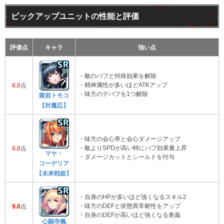
ピックアップユニットの性能と評価
評価点
キャラ
強い点
・敵のバフと特殊効果を解除
・精神属性が多いほどATKアップ
8.0
点
・味方のデバフを1つ解除
龍前トモコ
【対魔忍】
・味方の会心率と会心ダメージアップ
・敵よりSPDが高い時にバフ効果量上昇
8.0
点
マヤ・
・ダメージカットとシールドを付与
コーデリア
【未来戦姫】
・自身のHPが多いほど強くなるスキル2
・味方のDEFと状態異常耐性をアップ
9.0
点
・自身のDEFが高いほど強くなる奥義
心願寺楓