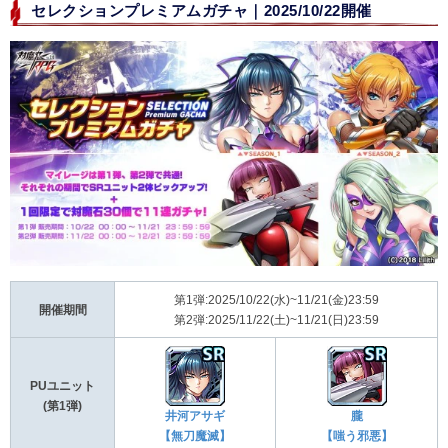
セレクションプレミアムガチャ｜2025/10/22開催
第1弾:2025/10/22(水)~11/21(金)23:59
開催期間
第2弾:2025/11/22(土)~11/21(日)23:59
PUユニット
(第1弾)
井河アサギ
朧
【無刀魔滅】
【嗤う邪悪】