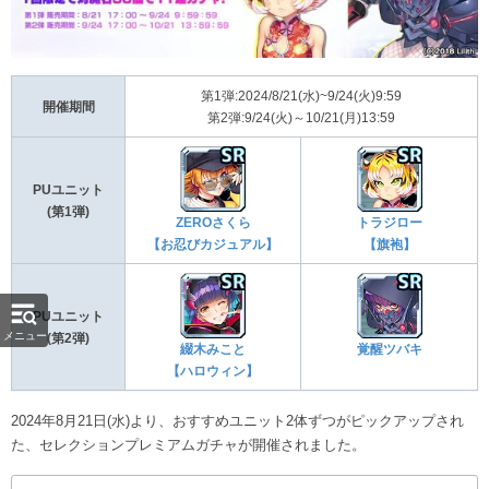
第1弾:2024/8/21(水)~9/24(火)9:59
開催期間
第2弾:9/24(火)～10/21(月)13:59
PUユニット
(第1弾)
ZEROさくら
トラジロー
【お忍びカジュアル】
【旗袍】
PUユニット
メニュー
(第2弾)
綴木みこと
覚醒ツバキ
【ハロウィン】
2024年8月21日(水)より、おすすめユニット2体ずつがピックアップされ
た、セレクションプレミアムガチャが開催されました。