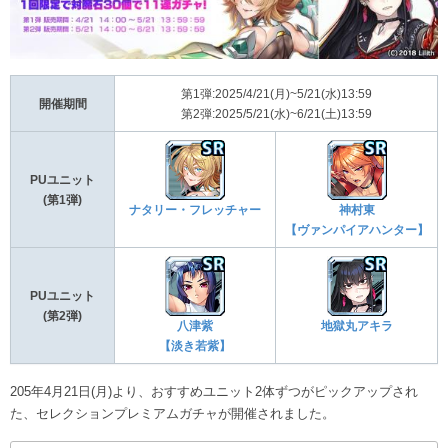
第1弾:2025/4/21(月)~5/21(水)13:59
開催期間
第2弾:2025/5/21(水)~6/21(土)13:59
PUユニット
(第1弾)
ナタリー・フレッチャー
神村東
【ヴァンパイアハンター】
PUユニット
(第2弾)
八津紫
地獄丸アキラ
【淡き若紫】
205年4月21日(月)より、おすすめユニット2体ずつがピックアップされ
た、セレクションプレミアムガチャが開催されました。