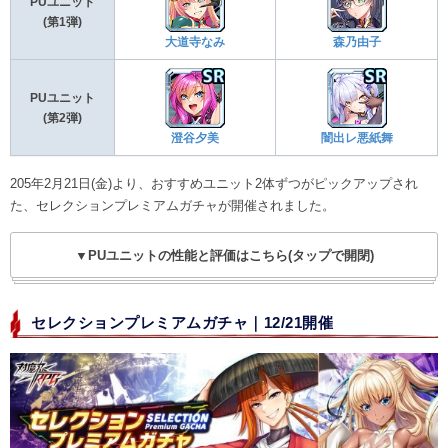
PUユニット
(第1弾)
大道寺なみ
森乃由子
PUユニット
(第2弾)
澄谷夕美
闇出レ悪紙舞
205年2月21日(金)より、おすすめユニット2体ずつがピックアップされ
た、セレクションプレミアムガチャが開催されました。
▼PUユニットの性能と評価はこちら(タップで開閉)
セレクションプレミアムガチャ｜12/21開催