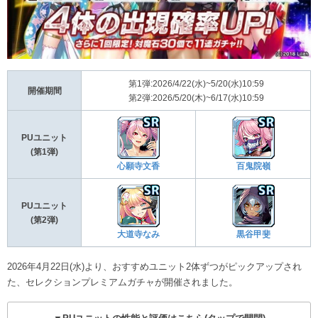
第1弾:2026/4/22(水)~5/20(水)10:59
開催期間
第2弾:2026/5/20(木)~6/17(水)10:59
PUユニット
(第1弾)
心願寺文香
百鬼院嶺
PUユニット
(第2弾)
大道寺なみ
黒谷甲斐
2026年4月22日(水)より、おすすめユニット2体ずつがピックアップされ
た、セレクションプレミアムガチャが開催されました。