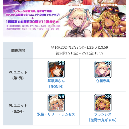
第1弾:2024/12/23(月)~1/21(火)13:59
開催期間
第2弾:1/21(金)～2/21(金)13:59
PUユニット
(第1弾)
舞華姐さん
心願寺楓
【RONIN】
PUユニット
(第2弾)
双葉・リリー・ラムセス
フランシス
【荒野の鬼ギャル】