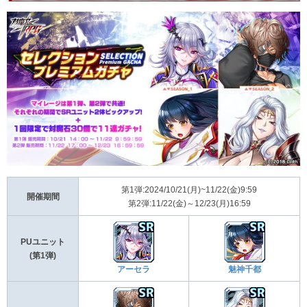
第1弾:2024/10/21(月)~11/22(金)9:59
開催期間
第2弾:11/22(金)～12/23(月)16:59
PUユニット
(第1弾)
アーセラ
魅神千都