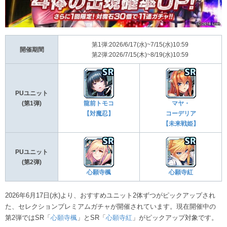
第1弾:2026/6/17(水)~7/15(水)10:59
開催期間
第2弾:2026/7/15(木)~8/19(水)10:59
PUユニット
(第1弾)
龍前トモコ
マヤ・
【対魔忍】
コーデリア
【未来戦姫】
PUユニット
(第2弾)
心願寺楓
心願寺紅
2026年6月17日(水)より、おすすめユニット2体ずつがピックアップされ
た、セレクションプレミアムガチャが開催されています。現在開催中の
第2弾ではSR「
心願寺楓
」とSR「
心願寺紅
」がピックアップ対象です。