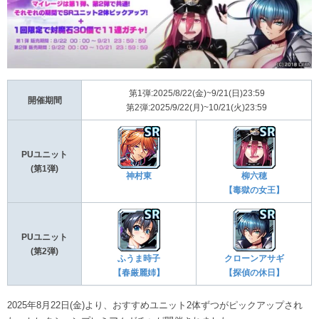
第1弾:2025/8/22(金)~9/21(日)23:59
開催期間
第2弾:2025/9/22(月)~10/21(火)23:59
PUユニット
(第1弾)
神村東
柳六穂
【毒獄の女王】
PUユニット
(第2弾)
ふうま時子
クローンアサギ
【春厳麗姉】
【探偵の休日】
2025年8月22日(金)より、おすすめユニット2体ずつがピックアップされ