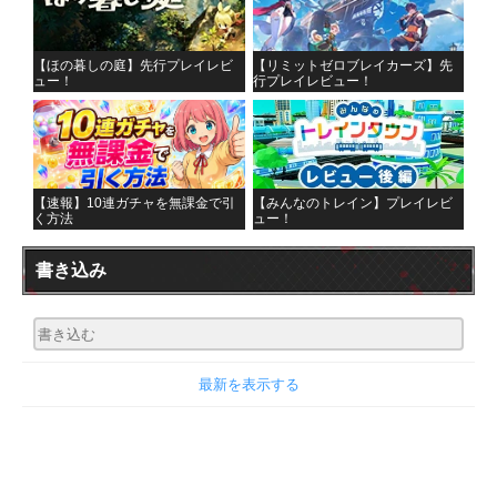
【ほの暮しの庭】先行プレイレビ
【リミットゼロブレイカーズ】先
ュー！
行プレイレビュー！
【速報】10連ガチャを無課金で引
【みんなのトレイン】プレイレビ
く方法
ュー！
書き込み
最新を表示する