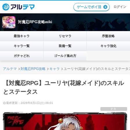
ログイン
ゲームでポイ活
対魔忍RPG攻略wiki
最強キャラ
リセマラ
序盤攻略
キャラ一覧
装備一覧
キャラ強化
ガチャどれ
ゴールド集め方
アルテマ
対魔忍RPG攻略
キャラ
ユーリヤ(花嫁メイド)のスキルとステータ
【対魔忍RPG】ユーリヤ(花嫁メイド)のスキル
とステータス
最終更新：2026年8月1日(土) 08:01
PR