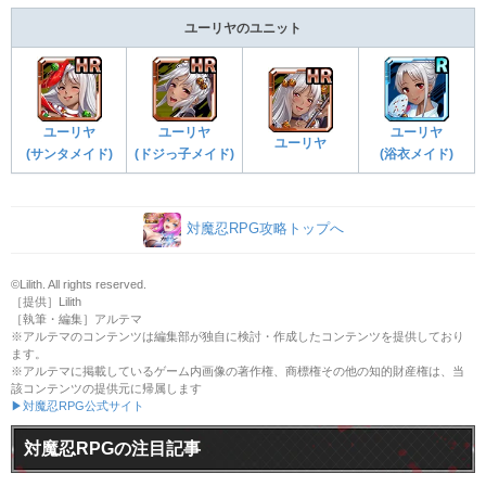
ユーリヤのユニット
ユーリヤ
ユーリヤ
ユーリヤ
ユーリヤ
(サンタメイド)
(ドジっ子メイド)
(浴衣メイド)
対魔忍RPG攻略トップへ
©Lilith. All rights reserved.
［提供］Lilith
［執筆・編集］アルテマ
※アルテマのコンテンツは編集部が独自に検討・作成したコンテンツを提供しており
ます。
※アルテマに掲載しているゲーム内画像の著作権、商標権その他の知的財産権は、当
該コンテンツの提供元に帰属します
▶対魔忍RPG公式サイト
対魔忍RPGの注目記事