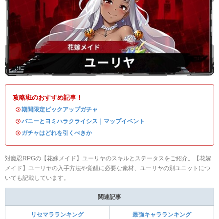
攻略班のおすすめ記事！
・
期間限定ピックアップガチャ
・
バニーとヨミハラクライシス｜マップイベント
・
ガチャはどれを引くべきか
対魔忍RPGの【花嫁メイド】ユーリヤのスキルとステータスをご紹介。【花嫁
メイド】ユーリヤの入手方法や覚醒に必要な素材、ユーリヤの別ユニットにつ
いても記載しています。
関連記事
リセマラランキング
最強キャラランキング