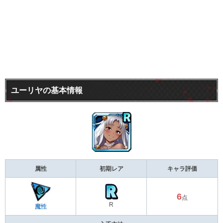
ユーリヤの基本情報
属性
初期レア
キャラ評価
6
点
R
魔性