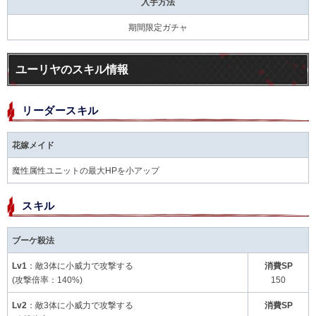
入手方法
期間限定ガチャ
ユーリヤのスキル情報
リーダースキル
花嫁メイド
魔性属性ユニットの最大HPを小アップ
スキル
ブーケ殺法
Lv1
：敵3体に小威力で攻撃する
消費SP
(攻撃倍率：140%)
150
Lv2
：敵3体に小威力で攻撃する
消費SP