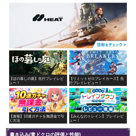
【ほの暮しの庭】先行プレイレビ
【リミットゼロブレイカーズ】先
ュー！
行プレイレビュー！
【速報】10連ガチャを無課金で引
【みんなのトレイン】プレイレビ
く方法
ュー！
書き込み
(青ドクロの評価と性能)