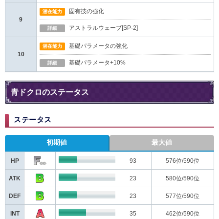
固有技の強化
潜在能力
9
アストラルウェーブ[SP-2]
詳細
基礎パラメータの強化
潜在能力
10
基礎パラメータ+10%
詳細
青ドクロのステータス
ステータス
初期値
最大値
HP
93
576
位/590位
ATK
23
580
位/590位
DEF
23
577
位/590位
INT
35
462
位/590位