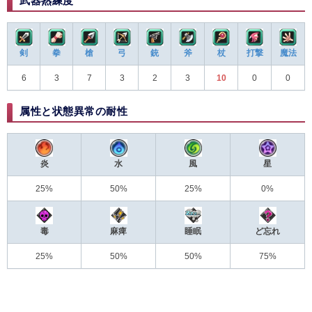
武器熟練度
剣
拳
槍
弓
銃
斧
杖
打撃
魔法
6
3
7
3
2
3
10
0
0
属性と状態異常の耐性
炎
水
風
星
25%
50%
25%
0%
毒
麻痺
睡眠
ど忘れ
25%
50%
50%
75%