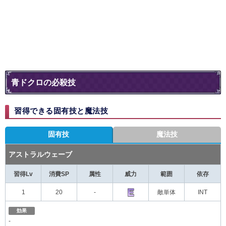
青ドクロの必殺技
習得できる固有技と魔法技
固有技
魔法技
アストラルウェーブ
習得Lv
消費SP
属性
威力
範囲
依存
1
20
-
敵単体
INT
効果
-