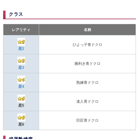
クラス
レアリティ
名称
ひよっ子青ドクロ
星2
腕利き青ドクロ
星3
熟練青ドクロ
星4
達人青ドクロ
星5
巨匠青ドクロ
星6