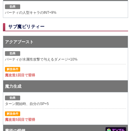
効果
パーティの人型キャラのINT+9%
サブ魔ビリティー
アクアブースト
効果
パーティが水属性攻撃で与えるダメージ+10%
解放条件
魔改造1回目で習得
魔力生成
効果
ターン開始時、自分のSP+5
解放条件
魔改造5回目で習得
魔術の鍛錬