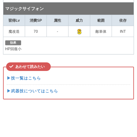
マジックサイフォン
習得Lv
消費SP
属性
威力
範囲
依存
魔改造
70
-
敵単体
INT
効果
HP回復小
あわせて読みたい
▶技一覧はこちら
▶武器技についてはこちら