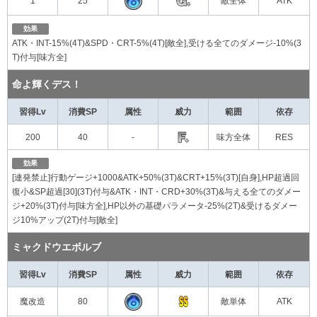
1
25
敵全体
ATK
効果
ATK・INT-15%(4T)&SPD・CRT-5%(4T)[敵全],受ける全てのダメージ-10%(3
T)付与[味方全]
命よ輝くデス！
習得Lv
消費SP
属性
威力
範囲
依存
200
40
-
味方全体
RES
効果
[連発禁止]行動ゲージ+1000&ATK+50%(3T)&CRT+15%(3T)[自身],HP超過回
復小&SP超過[30](3T)付与&ATK・INT・CRD+30%(3T)&与える全てのダメー
ジ+20%(3T)付与[味方全],HP以外の基礎パラメータ-25%(2T)&受けるダメー
ジ10%アップ(2T)付与[敵全]
ミャクドウエボルブ
習得Lv
消費SP
属性
威力
範囲
依存
魔改造
80
敵単体
ATK