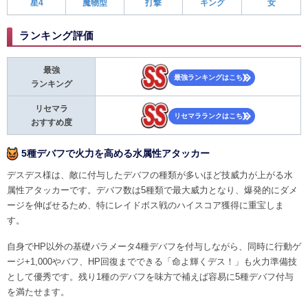
星4
魔物型
打撃
キング
女
ランキング評価
最強
最強ランキングはこちら
ランキング
リセマラ
リセマラランクはこちら
おすすめ度
5種デバフで火力を高める水属性アタッカー
デスデス様は、敵に付与したデバフの種類が多いほど技威力が上がる水
属性アタッカーです。デバフ数は5種類で最大威力となり、爆発的にダメ
ージを伸ばせるため、特にレイドボス戦のハイスコア獲得に重宝しま
す。
自身でHP以外の基礎パラメータ4種デバフを付与しながら、同時に行動ゲ
ージ+1,000やバフ、HP回復までできる「命よ輝くデス！」も火力準備技
として優秀です。残り1種のデバフを味方で補えば容易に5種デバフ付与
を満たせます。