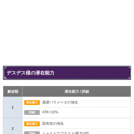
デスデス様の潜在能力
解放順
潜在能力 / 詳細
基礎パラメータの強化
潜在能力
1
ATK+10%
詳細
固有技の強化
潜在能力
2
ミャクドウブラスト[威力UP]
詳細