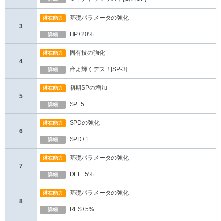
基礎パラメータの強化
潜在能力
3
HP+20%
詳細
固有技の強化
潜在能力
4
命よ輝くデス！[SP-3]
詳細
初期SPの増加
潜在能力
5
SP+5
詳細
SPDの強化
潜在能力
6
SPD+1
詳細
基礎パラメータの強化
潜在能力
7
DEF+5%
詳細
基礎パラメータの強化
潜在能力
8
RES+5%
詳細