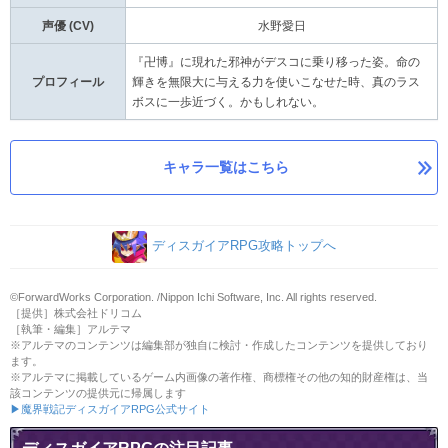
声優 (CV)
水野愛日
『卍博』に現れた邪神がデスコに乗り移った姿。命の
プロフィール
輝きを無限大に与える力を使いこなせた時、真のラス
ボスに一歩近づく。かもしれない。
キャラ一覧はこちら
ディスガイアRPG攻略トップへ
©ForwardWorks Corporation. /Nippon Ichi Software, Inc. All rights reserved.
［提供］株式会社ドリコム
［執筆・編集］アルテマ
※アルテマのコンテンツは編集部が独自に検討・作成したコンテンツを提供しており
ます。
※アルテマに掲載しているゲーム内画像の著作権、商標権その他の知的財産権は、当
該コンテンツの提供元に帰属します
▶魔界戦記ディスガイアRPG公式サイト