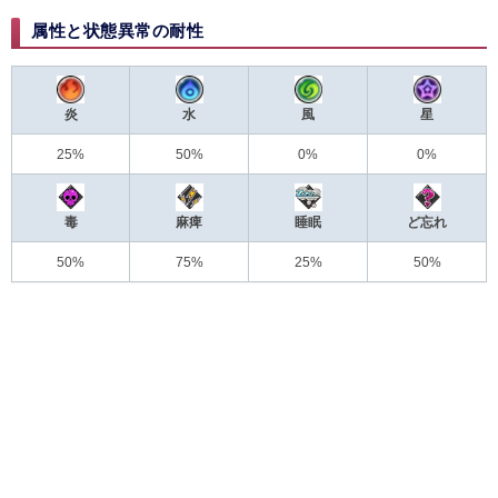
属性と状態異常の耐性
炎
水
風
星
25%
50%
0%
0%
毒
麻痺
睡眠
ど忘れ
50%
75%
25%
50%