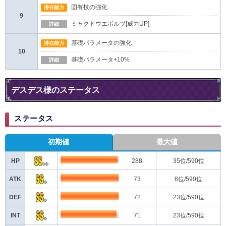
固有技の強化
潜在能力
9
ミャクドウエボルブ[威力UP]
詳細
基礎パラメータの強化
潜在能力
10
基礎パラメータ+10%
詳細
デスデス様のステータス
ステータス
初期値
最大値
HP
288
35
位/590位
ATK
73
8
位/590位
DEF
72
23
位/590位
INT
71
23
位/590位