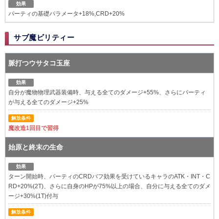
効果
パーティの基礎パラメータ+18%,CRD+20%
サブ魔ビリティー
脈打つウサタコ玉座
効果
自分が魔物物理武器装備時、与える全てのダメージ+55%、さらにパーティ
が与える全てのダメージ+25%
解放条件
魔改造1回目で習得
始原と終末の生命
効果
ターン開始時、パーティのCRDバフ効果を受けているキャラのATK・INT・C
RD+20%(2T)、さらに自身のHPが75%以上の場合、自分に与える全てのダメ
ージ+30%(1T)付与
解放条件