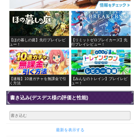
【ほの暮しの庭】先行プレイレビ
【リミットゼロブレイカーズ】先
ュー！
行プレイレビュー！
【速報】10連ガチャを無課金で引
【みんなのトレイン】プレイレビ
く方法
ュー！
書き込み
(デスデス様の評価と性能)
最新を表示する