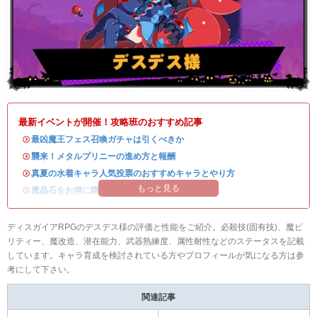
最新イベントが開催！攻略班のおすすめ記事
・
最凶魔王フェス召喚ガチャは引くべきか
・
襲来！メタルプリニーの進め方と報酬
・
真夏の水着キャラ人気投票のおすすめキャラとやり方
もっと見る
・
魔晶石をお得に購入できる公式ショップが開設！
ディスガイアRPGのデスデス様の評価と性能をご紹介。必殺技(固有技)、魔ビ
リティー、魔改造、潜在能力、武器熟練度、属性耐性などのステータスを記載
しています。キャラ育成を検討されている方やプロフィールが気になる方は参
考にして下さい。
関連記事