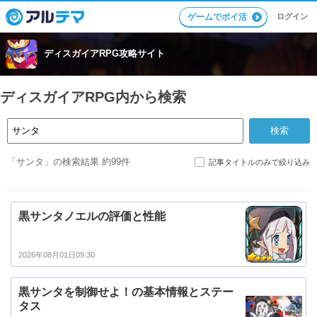
ログイン
ゲームでポイ活
ディスガイアRPG攻略サイト
ディスガイアRPG内から検索
「サンタ」の検索結果 約99件
記事タイトルのみで絞り込み
黒サンタノエルの評価と性能
2026年08月01日09:30
黒サンタを制御せよ！の基本情報とステー
タス