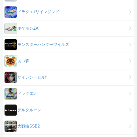
ドラクエ7リイマジンド
ポケモンZA
モンスターハンターワイルズ
あつ森
サイレントヒルf
ドラクエ3
デルタルーン
大戦略SSB2