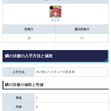
カリナ
防御力
魔法防御力
19
17
鱗の法被の入手方法と値段
水の都エリスタニアの防具屋
入手方法
鱗の法被の値段と売値
買値
1
売値
0