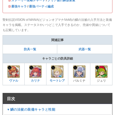
・
ストーリー攻略チャート
/
クリア後の解放要素
・
最強キャラ
/
最強パーティ編成
聖剣伝説VISION of MANA(ビジョンオブマナ/VoM)の鱗の法被の入手方法と装備
キャラを掲載。ステータスやいつどこで入手できるのか、売値や買値について
も記載しています。
関連記事
防具一覧
武器一覧
キャラごとの防具詳細
ヴァル
カリナ
モートレア
パルミナ
ジュリ
目次
▼鱗の法被の装備キャラと性能