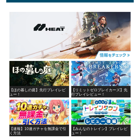
【ほの暮しの庭】先行プレイレビ
【リミットゼロブレイカーズ】先
ュー！
行プレイレビュー！
【速報】10連ガチャを無課金で引
【みんなのトレイン】プレイレビ
く方法
ュー！