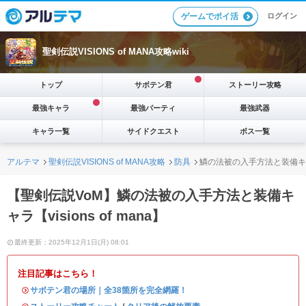
ログイン
ゲームでポイ活
聖剣伝説VISIONS of MANA攻略wiki
トップ
サボテン君
ストーリー攻略
最強キャラ
最強パーティ
最強武器
キャラ一覧
サイドクエスト
ボス一覧
アルテマ
聖剣伝説VISIONS of MANA攻略
防具
鱗の法被の入手方法と装備キ
【聖剣伝説VoM】鱗の法被の入手方法と装備キ
ャラ【visions of mana】
最終更新：2025年12月1日(月) 08:01
注目記事はこちら！
・
サボテン君の場所｜全38箇所を完全網羅！