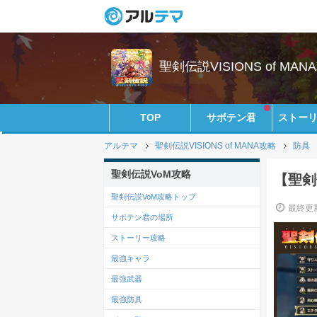
聖剣伝説VISIONS of MANA
TOP
サボテン君
ストー
アルテマ
聖剣伝説VISIONS of MANA攻略
防具
聖剣伝説VoM攻略
【聖剣伝
聖剣伝説VoM攻略トップ
最終更新
サボテン君の場所
ストーリー攻略
最強キャラ
最強武器
最強防具