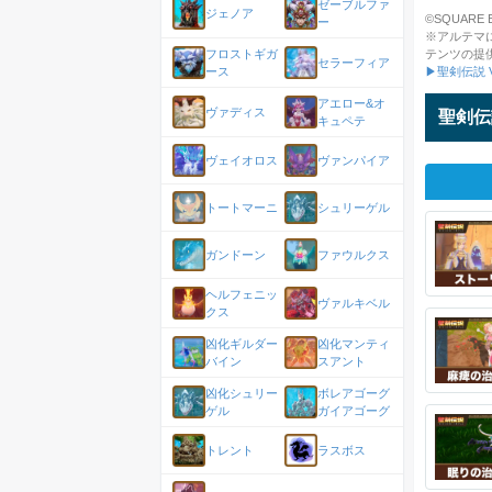
ゼーブルファ
ジェノア
©SQUARE ENI
ー
※アルテマ
テンツの提
フロストギガ
セラーフィア
▶聖剣伝説 V
ース
アエロー&オ
ヴァディス
聖剣伝説
キュペテ
ヴェイオロス
ヴァンパイア
トートマーニ
シュリーゲル
ガンドーン
ファウルクス
ヘルフェニッ
ヴァルキベル
クス
凶化ギルダー
凶化マンティ
バイン
スアント
凶化シュリー
ボレアゴーグ
ゲル
ガイアゴーグ
トレント
ラスボス