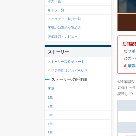
ボス一覧
キャラ一覧
アビリティ・特技一覧
序盤の効率的な進め方
評価評判・レビュー
注目記
・
サボ
ストーリー
・
スト
ストーリー攻略チャート
・
最強
クリア時間はどれぐらい？
ストーリー攻略詳細
聖剣伝説VI
装備キャラ
序章
記載してい
1章
2章
3章
4章
5章