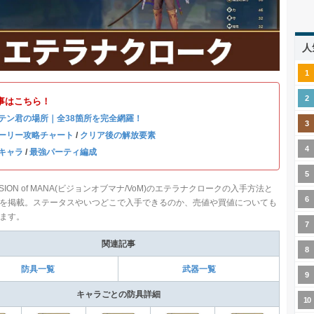
人
事はこちら！
テン君の場所｜全38箇所を完全網羅！
ーリー攻略チャート
/
クリア後の解放要素
キャラ
/
最強パーティ編成
SION of MANA(ビジョンオブマナ/VoM)のエテラナクロークの入手方法と
を掲載。ステータスやいつどこで入手できるのか、売値や買値についても
ます。
関連記事
防具一覧
武器一覧
キャラごとの防具詳細