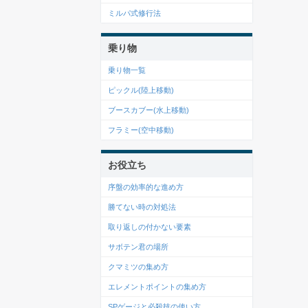
ミルパ式修行法
乗り物
乗り物一覧
ピックル(陸上移動)
ブースカブー(水上移動)
フラミー(空中移動)
お役立ち
序盤の効率的な進め方
勝てない時の対処法
取り返しの付かない要素
サボテン君の場所
クマミツの集め方
エレメントポイントの集め方
SPゲージと必殺技の使い方