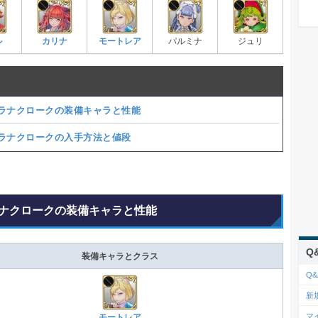
ル
カリナ
モートレア
パルミナ
ジュリ
ラナクロークの装備キャラと性能
ラナクロークの入手方法と値段
ナクロークの装備キャラと性能
Q
装備キャラとクラス
Q&
新
マ
モートレア