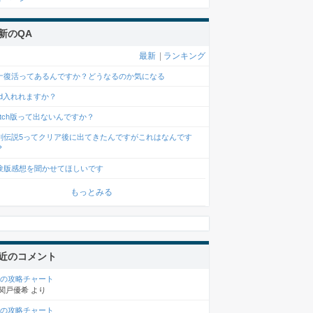
新のQA
最新
|
ランキング
ナ復活ってあるんですか？どうなるのか気になる
od入れれますか？
witch版って出ないんですか？
剣伝説5ってクリア後に出てきたんですがこれはなんです
？
験版感想を聞かせてほしいです
もっとみる
近のコメント
章の攻略チャート
関戸優希
より
章の攻略チャート