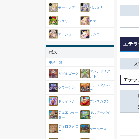
モートレア
パルミナ
ジュリ
ヒナ
アッシュ
ラムコ
エテラ
ボス
ボス一覧
入
マンティスア
ガドルゴーグ
ント
エテラ
フルメタルハ
クラーケン
ガー
ドゥインク
プンスカプン
ジュエルイー
ギルダーバイ
ター
ン
ディロフォロ
ゲールース
ス