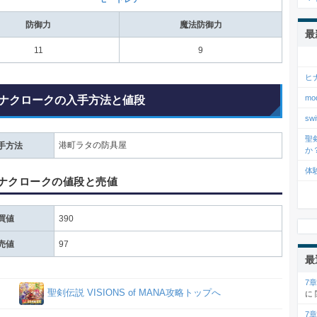
防御力
魔法防御力
最
11
9
ヒ
m
ナクロークの入手方法と値段
s
聖
港町ラタの防具屋
手方法
か
体
ナクロークの値段と売値
買値
390
売値
97
最
7
聖剣伝説 VISIONS of MANA攻略トップへ
に
7