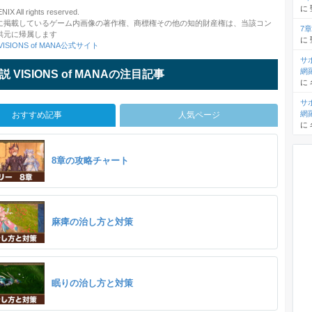
に
X All rights reserved.
に掲載しているゲーム内画像の著作権、商標権その他の知的財産権は、当該コン
7
供元に帰属します
に
ISIONS of MANA公式サイト
サ
網
 VISIONS of MANAの注目記事
に
サ
網
おすすめ記事
人気ページ
に
8章の攻略チャート
麻痺の治し方と対策
眠りの治し方と対策