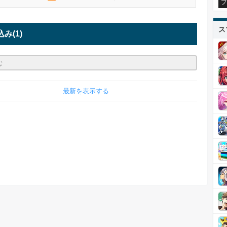
プ
ス
込み
(1)
最新を表示する