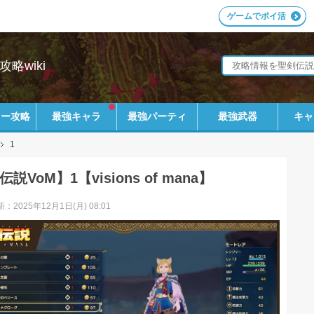
ゲームでポイ活
攻略wiki
リー攻略
最強キャラ
最強パーティ
最強武器
キャ
1
説VoM】1【visions of mana】
：2025年12月1日(月) 08:01