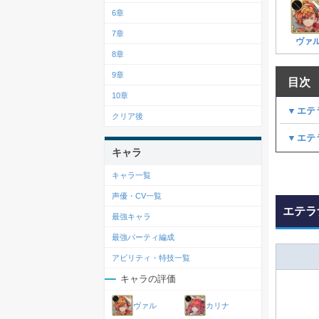
6章
7章
ヴァ
8章
9章
目次
10章
▼エテ
クリア後
▼エテ
キャラ
キャラ一覧
声優・CV一覧
エテラ
最強キャラ
最強パーティ編成
アビリティ・特技一覧
キャラの評価
ヴァル
カリナ