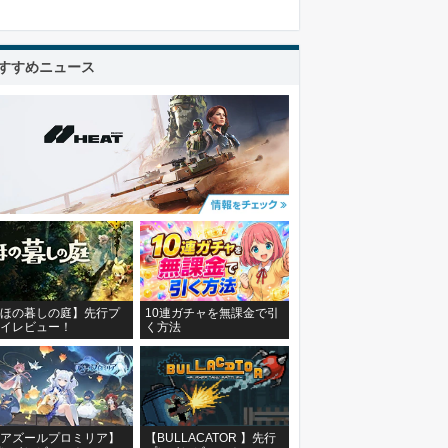
すすめニュース
ほの暮しの庭】先行プ
10連ガチャを無課金で引
イレビュー！
く方法
アズールプロミリア】
【BULLACATOR 】先行