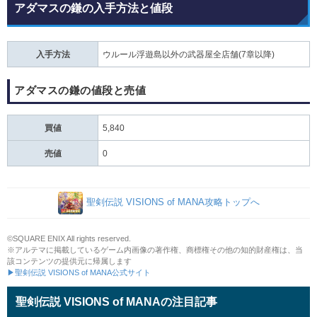
アダマスの鎌の入手方法と値段
入手方法
ウルール浮遊島以外の武器屋全店舗(7章以降)
アダマスの鎌の値段と売値
買値
5,840
売値
0
聖剣伝説 VISIONS of MANA攻略トップへ
©SQUARE ENIX All rights reserved.
※アルテマに掲載しているゲーム内画像の著作権、商標権その他の知的財産権は、当
該コンテンツの提供元に帰属します
▶聖剣伝説 VISIONS of MANA公式サイト
聖剣伝説 VISIONS of MANAの注目記事