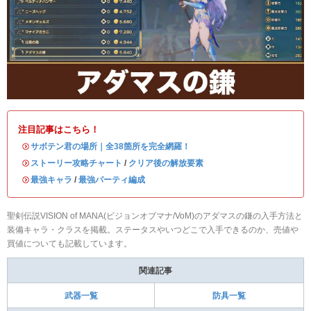
注目記事はこちら！
・
サボテン君の場所｜全38箇所を完全網羅！
・
ストーリー攻略チャート
/
クリア後の解放要素
・
最強キャラ
/
最強パーティ編成
聖剣伝説VISION of MANA(ビジョンオブマナ/VoM)のアダマスの鎌の入手方法と
装備キャラ・クラスを掲載。ステータスやいつどこで入手できるのか、売値や
買値についても記載しています。
関連記事
武器一覧
防具一覧