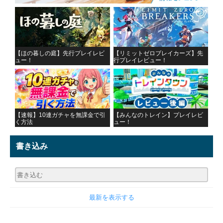
【ほの暮しの庭】先行プレイレビ
【リミットゼロブレイカーズ】先
ュー！
行プレイレビュー！
【速報】10連ガチャを無課金で引
【みんなのトレイン】プレイレビ
く方法
ュー！
書き込み
最新を表示する