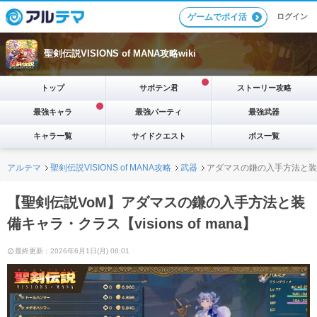
ログイン
ゲームでポイ活
聖剣伝説VISIONS of MANA攻略wiki
トップ
サボテン君
ストーリー攻略
最強キャラ
最強パーティ
最強武器
キャラ一覧
サイドクエスト
ボス一覧
アルテマ
聖剣伝説VISIONS of MANA攻略
武器
アダマスの鎌の入手方法と装
【聖剣伝説VoM】アダマスの鎌の入手方法と装
備キャラ・クラス【visions of mana】
最終更新：2026年6月1日(月) 08:01