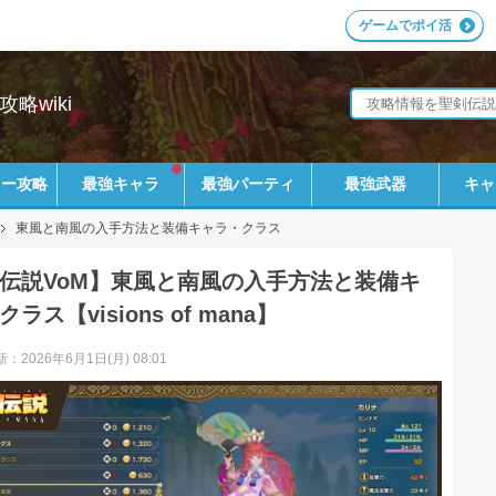
ゲームでポイ活
攻略wiki
リー攻略
最強キャラ
最強パーティ
最強武器
キャ
東風と南風の入手方法と装備キャラ・クラス
伝説VoM】東風と南風の入手方法と装備キ
ラス【visions of mana】
：2026年6月1日(月) 08:01