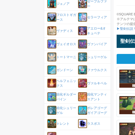
ゼーブルファ
ジェノア
ー
©SQUARE ENI
フロストギガ
セラーフィア
※アルテマ
ース
テンツの提
アエロー&オ
▶聖剣伝説 V
ヴァディス
キュペテ
聖剣伝説
ヴェイオロス
ヴァンパイア
トートマーニ
シュリーゲル
ガンドーン
ファウルクス
ヘルフェニッ
ヴァルキベル
クス
凶化ギルダー
凶化マンティ
バイン
スアント
凶化シュリー
ボレアゴーグ
ゲル
ガイアゴーグ
トレント
ラスボス