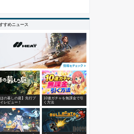
すすめニュース
ほの暮しの庭】先行プ
10連ガチャを無課金で引
イレビュー！
く方法