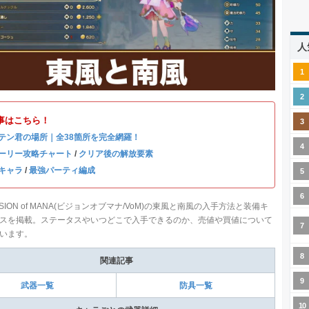
人
事はこちら！
テン君の場所｜全38箇所を完全網羅！
ーリー攻略チャート
/
クリア後の解放要素
キャラ
/
最強パーティ編成
SION of MANA(ビジョンオブマナ/VoM)の東風と南風の入手方法と装備キ
スを掲載。ステータスやいつどこで入手できるのか、売値や買値について
います。
関連記事
武器一覧
防具一覧