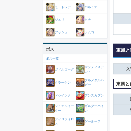
モートレア
パルミナ
ジュリ
ヒナ
アッシュ
ラムコ
ボス
東風と
ボス一覧
マンティスア
入
ガドルゴーグ
ント
フルメタルハ
クラーケン
東風と
ガー
ドゥインク
プンスカプン
ジュエルイー
ギルダーバイ
ター
ン
ディロフォロ
ゲールース
ス