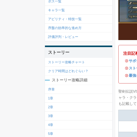
ボス一覧
キャラ一覧
アビリティ・特技一覧
序盤の効率的な進め方
評価評判・レビュー
ストーリー
注目記
・
サボ
ストーリー攻略チャート
・
スト
クリア時間はどれぐらい？
・
最強
ストーリー攻略詳細
序章
聖剣伝説VI
ャラ・クラ
1章
も記載して
2章
3章
4章
5章