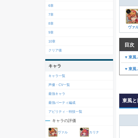
6章
7章
8章
ヴァ
9章
10章
目次
クリア後
▼東風
キャラ
▼東風
キャラ一覧
声優・CV一覧
最強キャラ
東風と
最強パーティ編成
アビリティ・特技一覧
キャラの評価
ヴァル
カリナ