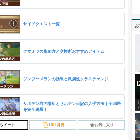
サイドクエスト一覧
お
クマミツの集め方と交換所おすすめアイテム
ジンブーメランの効果と風属性クラスチェンジ
【
サボテン君の場所とサボテン日記の入手方法｜全38匹
レ
を完全網羅！
ツイート
URL発行
お気に入り