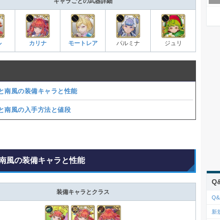
キャラごとの武器詳細
ル
カリナ
モートレア
パルミナ
ジュリ
と南風の装備キャラと性能
と南風の入手方法と値段
南風の装備キャラと性能
Q
装備キャラとクラス
Q&
新