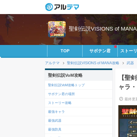
聖剣伝説VISIONS of MANA
TOP
サボテン君
ストー
アルテマ
聖剣伝説VISIONS of MANA攻略
武器
聖剣伝説VoM攻略
【聖剣
聖剣伝説VoM攻略トップ
ャラ・ク
サボテン君の場所
最終更新
ストーリー攻略
最強キャラ
最強武器
最強防具