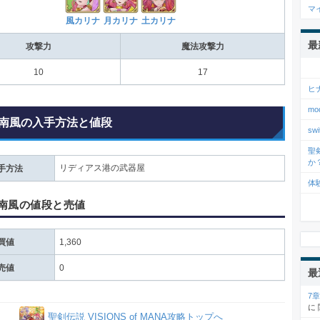
マ
風カリナ
月カリナ
土カリナ
最
攻撃力
魔法攻撃力
10
17
ヒ
m
南風の入手方法と値段
s
聖
か
リディアス港の武器屋
手方法
体
南風の値段と売値
買値
1,360
売値
0
最
7
に
聖剣伝説 VISIONS of MANA攻略トップへ