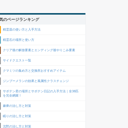
気のページランキング
精霊器の使い方と入手方法
精霊石の場所と使い方
クリア後の解放要素とエンディング後やりこみ要素
サイドクエスト一覧
クマミツの集め方と交換所おすすめアイテム
ジンブーメランの効果と風属性クラスチェンジ
サボテン君の場所とサボテン日記の入手方法｜全38匹
を完全網羅！
麻痺の治し方と対策
眠りの治し方と対策
沈黙の治し方と対策