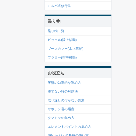
ミルパ式修行法
乗り物
乗り物一覧
ピックル(陸上移動)
ブースカブー(水上移動)
フラミー(空中移動)
お役立ち
序盤の効率的な進め方
勝てない時の対処法
取り返しの付かない要素
サボテン君の場所
クマミツの集め方
エレメントポイントの集め方
SPゲージと必殺技の使い方