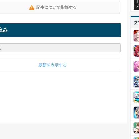
【
プ
記事について指摘する
ス
込み
最新を表示する