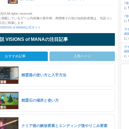
7
に
X All rights reserved.
7
に掲載しているゲーム内画像の著作権、商標権その他の知的財産権は、当該コン
に
供元に帰属します
ISIONS of MANA公式サイト
サ
網
に
 VISIONS of MANAの注目記事
サ
網
おすすめ記事
人気ページ
に
精霊器の使い方と入手方法
精霊石の場所と使い方
クリア後の解放要素とエンディング後やりこみ要素