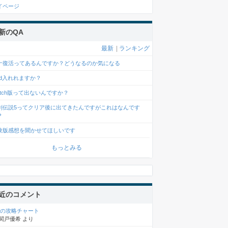
イページ
新のQA
最新
|
ランキング
ナ復活ってあるんですか？どうなるのか気になる
od入れれますか？
witch版って出ないんですか？
剣伝説5ってクリア後に出てきたんですがこれはなんです
？
験版感想を聞かせてほしいです
もっとみる
近のコメント
章の攻略チャート
関戸優希
より