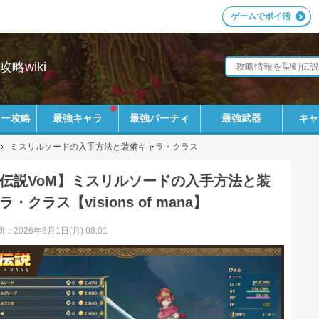
ゲームでポイ活
攻略wiki
リー攻略
最強キャラ
最強パーティ
最強武器
キャ
ミスリルソードの入手方法と装備キャラ・クラス
伝説VoM】ミスリルソードの入手方法と装
・クラス【visions of mana】
：2026年6月1日(月) 08:01