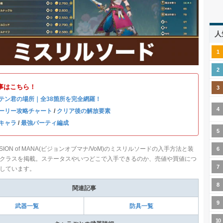
人
事はこちら！
テン君の場所｜全38箇所を完全網羅！
ーリー攻略チャート
/
クリア後の解放要素
キャラ
/
最強パーティ編成
SION of MANA(ビジョンオブマナ/VoM)のミスリルソードの入手方法と装
クラスを掲載。ステータスやいつどこで入手できるのか、売値や買値につ
しています。
関連記事
武器一覧
防具一覧