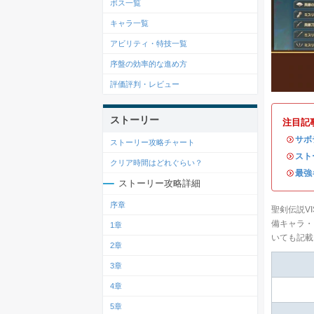
ボス一覧
キャラ一覧
アビリティ・特技一覧
序盤の効率的な進め方
評価評判・レビュー
ストーリー
注目記
・
サボ
ストーリー攻略チャート
・
スト
クリア時間はどれぐらい？
・
最強
ストーリー攻略詳細
序章
聖剣伝説VI
備キャラ・
1章
いても記載
2章
3章
4章
5章