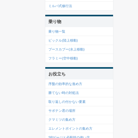
ミルパ式修行法
乗り物
乗り物一覧
ピックル(陸上移動)
ブースカブー(水上移動)
フラミー(空中移動)
お役立ち
序盤の効率的な進め方
勝てない時の対処法
取り返しの付かない要素
サボテン君の場所
クマミツの集め方
エレメントポイントの集め方
SPゲージと必殺技の使い方