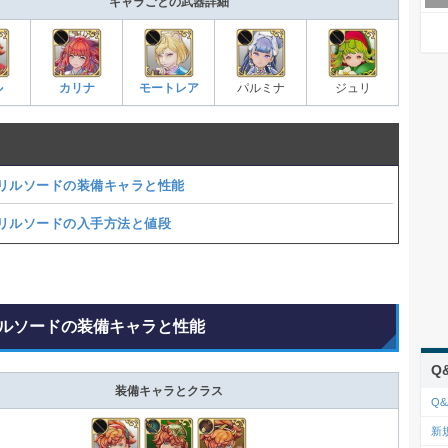
キャラごとの武器詳細
ル
カリナ
モートレア
パルミナ
ジュリ
リルソードの装備キャラと性能
リルソードの入手方法と値段
ルソードの装備キャラと性能
Q
装備キャラとクラス
Q&
新