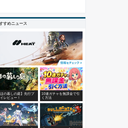
すすめニュース
ほの暮しの庭】先行プ
10連ガチャを無課金で引
イレビュー！
く方法