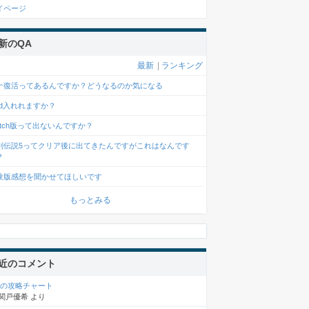
イページ
新のQA
最新
|
ランキング
ナ復活ってあるんですか？どうなるのか気になる
od入れれますか？
witch版って出ないんですか？
剣伝説5ってクリア後に出てきたんですがこれはなんです
？
験版感想を聞かせてほしいです
もっとみる
近のコメント
章の攻略チャート
関戸優希
より