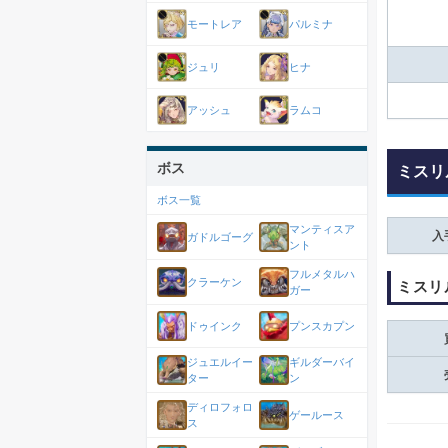
モートレア
パルミナ
ジュリ
ヒナ
アッシュ
ラムコ
ボス
ミスリ
ボス一覧
マンティスア
入
ガドルゴーグ
ント
フルメタルハ
クラーケン
ミスリ
ガー
ドゥインク
プンスカプン
ジュエルイー
ギルダーバイ
ター
ン
ディロフォロ
ゲールース
ス