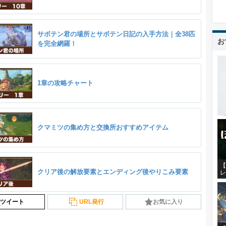
サボテン君の場所とサボテン日記の入手方法｜全38匹
お
を完全網羅！
1章の攻略チャート
クマミツの集め方と交換所おすすめアイテム
【
クリア後の解放要素とエンディング後やりこみ要素
レ
ツイート
URL発行
お気に入り