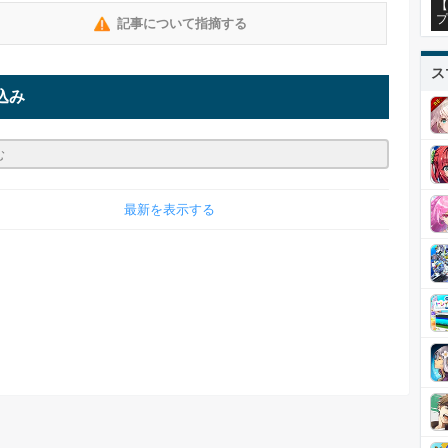
【
プ
記事について指摘する
ス
込み
最新を表示する