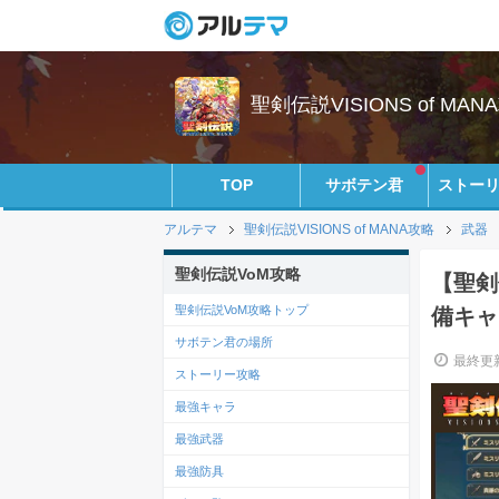
聖剣伝説VISIONS of MANA
TOP
サボテン君
ストー
アルテマ
聖剣伝説VISIONS of MANA攻略
武器
聖剣伝説VoM攻略
【聖剣
聖剣伝説VoM攻略トップ
備キャラ
サボテン君の場所
最終更新
ストーリー攻略
最強キャラ
最強武器
最強防具