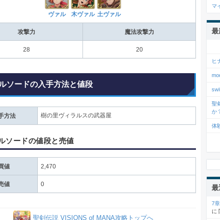
マ
ヴァル
木ヴァル
土ヴァル
最
攻撃力
魔法攻撃力
28
20
ヒ
m
ルソードの入手方法と値段
s
聖
か
樹の里ヴィラルスの武器屋
手方法
体
ルソードの値段と売値
買値
2,470
売値
0
最
7
に
聖剣伝説 VISIONS of MANA攻略トップへ