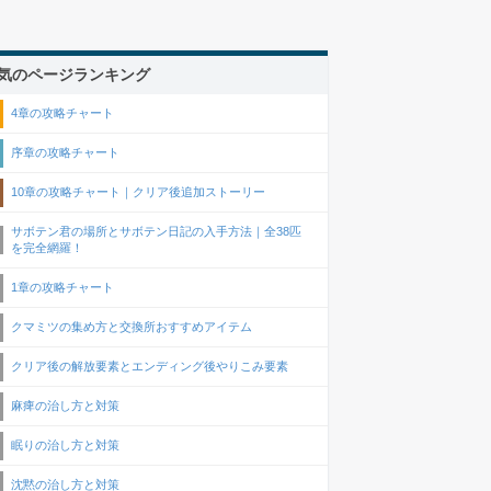
気のページランキング
4章の攻略チャート
序章の攻略チャート
10章の攻略チャート｜クリア後追加ストーリー
サボテン君の場所とサボテン日記の入手方法｜全38匹
を完全網羅！
1章の攻略チャート
クマミツの集め方と交換所おすすめアイテム
クリア後の解放要素とエンディング後やりこみ要素
麻痺の治し方と対策
眠りの治し方と対策
沈黙の治し方と対策