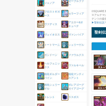
ゼーブルファ
ジェノア
ー
©SQUARE ENI
フロストギガ
セラーフィア
※アルテマ
ース
テンツの提
アエロー&オ
▶聖剣伝説 V
ヴァディス
キュペテ
聖剣伝説
ヴェイオロス
ヴァンパイア
トートマーニ
シュリーゲル
ガンドーン
ファウルクス
ヘルフェニッ
ヴァルキベル
クス
凶化ギルダー
凶化マンティ
バイン
スアント
凶化シュリー
ボレアゴーグ
ゲル
ガイアゴーグ
トレント
ラスボス