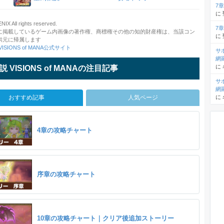
7
に
X All rights reserved.
7
に掲載しているゲーム内画像の著作権、商標権その他の知的財産権は、当該コン
に
供元に帰属します
ISIONS of MANA公式サイト
サ
網
に
 VISIONS of MANAの注目記事
サ
網
おすすめ記事
人気ページ
に
4章の攻略チャート
序章の攻略チャート
10章の攻略チャート｜クリア後追加ストーリー