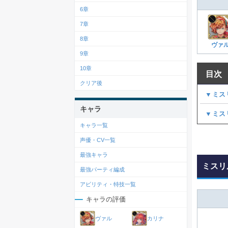
6章
7章
8章
ヴァ
9章
10章
目次
クリア後
▼ミス
キャラ
▼ミス
キャラ一覧
声優・CV一覧
最強キャラ
ミスリ
最強パーティ編成
アビリティ・特技一覧
キャラの評価
ヴァル
カリナ