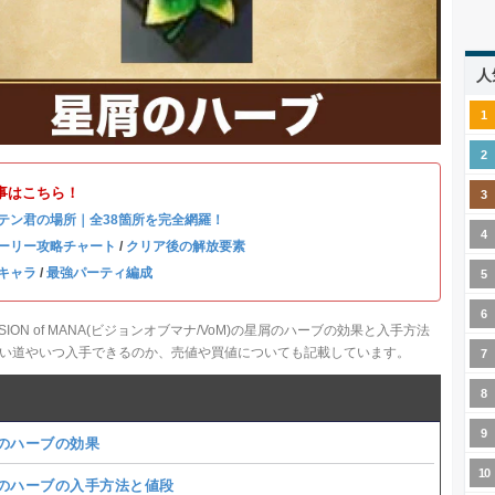
人
事はこちら！
テン君の場所｜全38箇所を完全網羅！
ーリー攻略チャート
/
クリア後の解放要素
キャラ
/
最強パーティ編成
SION of MANA(ビジョンオブマナ/VoM)の星屑のハーブの効果と入手方法
い道やいつ入手できるのか、売値や買値についても記載しています。
のハーブの効果
のハーブの入手方法と値段