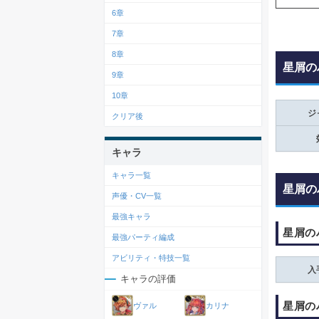
6章
7章
8章
星屑の
9章
10章
ジ
クリア後
キャラ
キャラ一覧
星屑の
声優・CV一覧
最強キャラ
星屑の
最強パーティ編成
アビリティ・特技一覧
入
キャラの評価
星屑の
ヴァル
カリナ