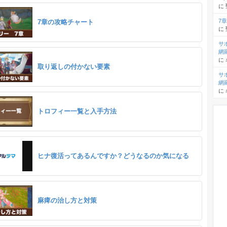
に
7
7章の攻略チャート
に
サ
網
に
取り返しの付かない要素
サ
網
に
トロフィー一覧と入手方法
ヒナ復活ってあるんですか？どうなるのか気になる
麻痺の治し方と対策