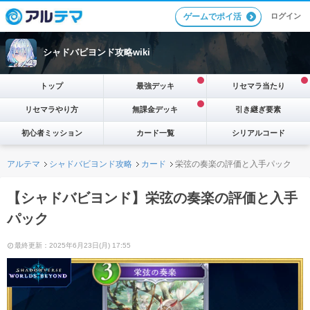
ログイン
ゲームでポイ活
シャドバビヨンド攻略wiki
トップ
最強デッキ
リセマラ当たり
リセマラやり方
無課金デッキ
引き継ぎ要素
初心者ミッション
カード一覧
シリアルコード
アルテマ
シャドバビヨンド攻略
カード
栄弦の奏楽の評価と入手パック
【シャドバビヨンド】栄弦の奏楽の評価と入手
パック
最終更新：2025年6月23日(月) 17:55