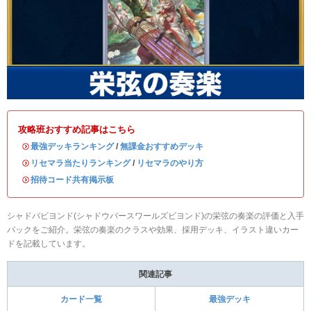
攻略班おすすめ記事はこちら
・
最強デッキランキング
/
無課金おすすめデッキ
・
リセマラ当たりランキング
/
リセマラのやり方
・
招待コード共有掲示板
シャドバビヨンド(シャドウバースワールズビヨンド)の栄弦の奏楽の評価と入手
パックをご紹介。栄弦の奏楽のクラスや効果、採用デッキ、イラスト違いカー
ドを記載しています。
関連記事
カード一覧
最強デッキ