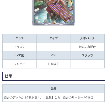
クラス
タイプ
入手パック
ドラゴン
-
伝説の幕開け
レア度
CV
スタッツ
シルバー
日笠陽子
3
効果
効果
自分のデッキから2枚を引く。【覚醒】なら、自分のリーダーを2回復。