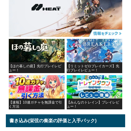
【ほの暮しの庭】先行プレイレビ
【リミットゼロブレイカーズ】先
ュー！
行プレイレビュー！
【速報】10連ガチャを無課金で引
【みんなのトレイン】プレイレビ
く方法
ュー！
書き込み
(栄弦の奏楽の評価と入手パック)