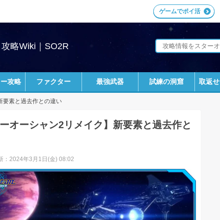
ゲームでポイ活
略Wiki｜SO2R
リー攻略
ファクター
最強武器
試練の洞窟
取返せ
新要素と過去作との違い
ーオーシャン2リメイク】新要素と過去作と
：2024年3月1日(金) 08:02