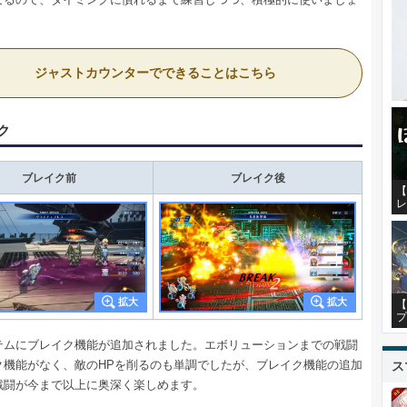
ジャストカウンターでできることはこちら
ク
ブレイク前
ブレイク後
【
レ
【
プ
テムにブレイク機能が追加されました。エボリューションまでの戦闘
ク機能がなく、敵のHPを削るのも単調でしたが、ブレイク機能の追加
ス
戦闘が今まで以上に奥深く楽しめます。