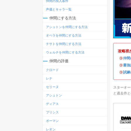
仲間の加入条件
声優とキャラ一覧
仲間にする方法
アシュトンを仲間にする方法
オペラを仲間にする方法
チサトを仲間にする方法
攻略班
ウェルチを仲間にする方法
・
仲間
仲間の評価
・
最強
クロード
・
試練
レナ
セリーヌ
スターオー
と過去作と
アシュトン
ディアス
プリシス
ボーマン
レオン