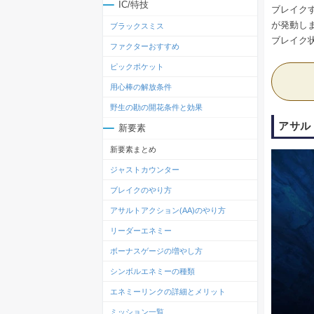
IC/特技
ブレイク
が発動し
ブラックスミス
ブレイク
ファクターおすすめ
ピックポケット
用心棒の解放条件
野生の勘の開花条件と効果
アサル
新要素
新要素まとめ
ジャストカウンター
ブレイクのやり方
アサルトアクション(AA)のやり方
リーダーエネミー
ボーナスゲージの増やし方
シンボルエネミーの種類
エネミーリンクの詳細とメリット
ミッション一覧