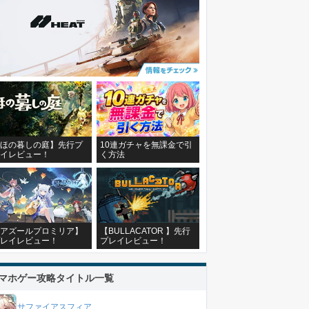
ほの暮しの庭】先行プ
10連ガチャを無課金で引
イレビュー！
く方法
アズールプロミリア】
【BULLACATOR 】先行
レイレビュー！
プレイレビュー！
マホゲー攻略タイトル一覧
サファイアスフィア