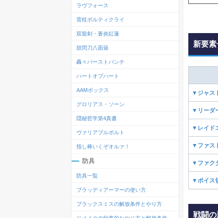
ラヴフォース
雷杖ボルティクライ
双龍剣・蒼炎紅蓮
新要素
肢閃刀八面薙
轟々バーストパンチ
ハートオブハート
AAMボックス
▼ジャス
グロリアス・ソーン
▼リーダ
隠秘哲学第4真書
▼レイド
ヴァリアブルボルト
▼ファス
指し棒いくぞオルァ！
防具
▼ファク
防具一覧
▼ボイス
ブラッディアーマーの使い方
ブラックスミスの解放条件とやり方
戦闘の