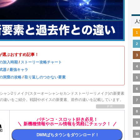
人
が選ぶおすすめ記事！
の加入時期
/
ストーリー攻略チャート
武器
/
最強キャラ
の洞窟の攻略
/
取り返しのつかない要素
シャン2リメイク(スターオーシャンセカンドストーリーリメイク)の新要素
の違いをご紹介。戦闘やボイスの新要素、前作の違いを記載しています。
PR
パチンコ・スロット好き必見！
新機種情報やホール情報を気軽にチェック！
DMMぱちタウンをダウンロード！