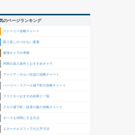
気のページランキング
ストーリー攻略チャート
取り返しのつかない要素
最強キャラの考察
仲間の加入条件とおすすめキャラ
アーリア～サルバ坑道の攻略チャート
ハーリー～ラクール城下町の攻略チャート
ファクターおすすめ効果と一覧
クロス城下町～紋章の森の攻略チャート
オペラを仲間にする方法
エターナルスフィアの入手方法