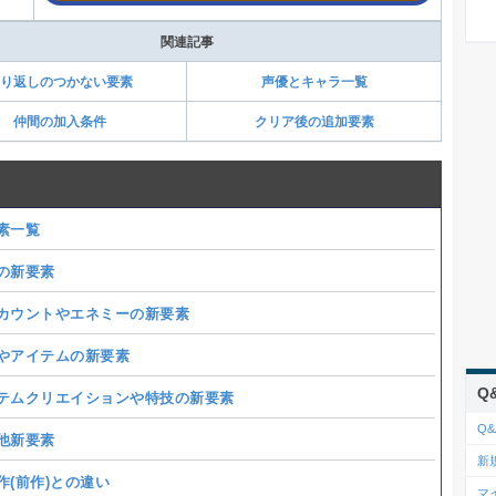
関連記事
り返しのつかない要素
声優とキャラ一覧
仲間の加入条件
クリア後の追加要素
素一覧
の新要素
カウントやエネミーの新要素
やアイテムの新要素
Q
テムクリエイションや特技の新要素
Q&
他新要素
新
作(前作)との違い
マ