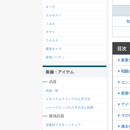
オペラ
エルネスト
取
ノエル
チサト
ウェルチ
目次
最強キャラ
最強パーティ
▼新要
▼戦闘
装備・アイテム
武器
▼エン
武器一覧
▼探索
エターナルスフィアの入手方法
▼アイ
シャープエッジの入手方法と効果
▼その
最強武器
深蒼剣プラネットティア
▼過去