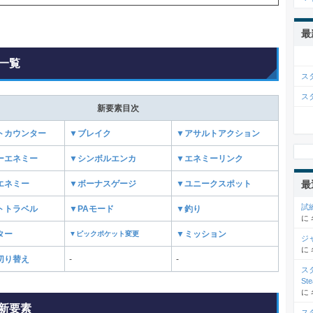
最
一覧
ス
ス
新要素目次
トカウンター
▼ブレイク
▼アサルトアクション
ーエネミー
▼シンボルエンカ
▼エネミーリンク
最
エネミー
▼ボーナスゲージ
▼ユニークスポット
試
トトラベル
▼PAモード
▼釣り
に
ター
▼ピックポケット変更
▼ミッション
ジ
に
切り替え
-
-
ス
St
に
新要素
ス