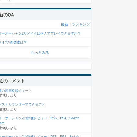
新のQA
最新
|
ランキング
ターオーシャン2リメイクは何人でプレイできますか？
タオ2の新要素は？
もっとみる
近のコメント
練の洞窟攻略チャート
名無し
より
ャストカウンターでできること
名無し
より
ターオーシャン2の評価レビュー｜PS5、PS4、Switch、
eam
名無し
より
ターオーシャン2の評価レビュー｜PS5、PS4、Switch、