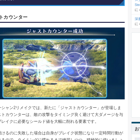
St
に
トカウンター
深
に
ーシャン2リメイクでは、新たに「ジャストカウンター」が登場しま
ストカウンターは、敵の攻撃をタイミング良く避けて大ダメージを与
ブレイクに必要なシールド値を大幅に削れる要素です。
お
避けるのに失敗した場合は自身がブレイク状態になり一定時間行動が
なるので、タイミングに慣れるまで練習しつつ、積極的に使いましょ