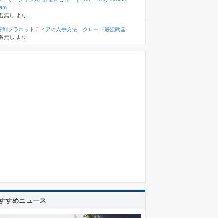
eam
名無し
より
蒼剣プラネットティアの入手方法｜クロード最強武器
名無し
より
すすめニュース