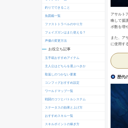
釣りでできること
アサルト
魚図鑑一覧
喚して援
ファストトラベルのやり方
ボ数を増
フェイズガンはまた使える？
また、ア
声優の変更方法
に使用す
お役立ち記事
玉手箱おすすめアイテム
主人公はどちらを選ぶべきか
取返しのつかない要素
歴代
コンフィグおすすめ設定
ワールドマップ一覧
戦闘のコツとバトルシステム
ステータスの効果と上げ方
おすすめスキル一覧
スキルポイントの稼ぎ方