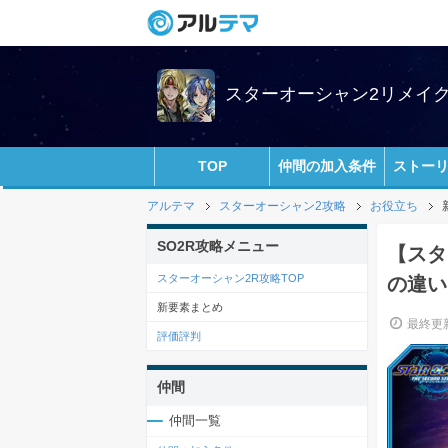
スターオーシャン2リメイク攻
TOP
仲間の加入条件
ストー
アルテマ
スターオーシャン2攻略
お役立ち
SO2R攻略メニュー
【スタ
スターオーシャン2R攻略TOP
の違い
新要素まとめ
最終更新
評価評判
仲間
仲間一覧