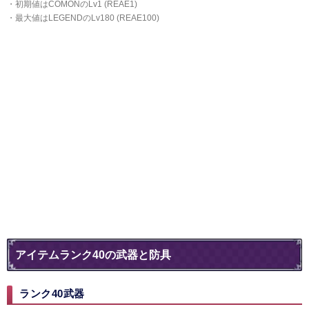
・初期値はCOMONのLv1 (REAE1)
・最大値はLEGENDのLv180 (REAE100)
アイテムランク40の武器と防具
ランク40武器