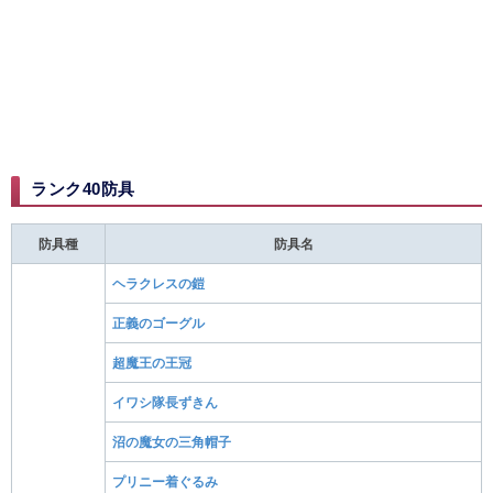
ランク40防具
防具種
防具名
ヘラクレスの鎧
正義のゴーグル
超魔王の王冠
イワシ隊長ずきん
沼の魔女の三角帽子
プリニー着ぐるみ