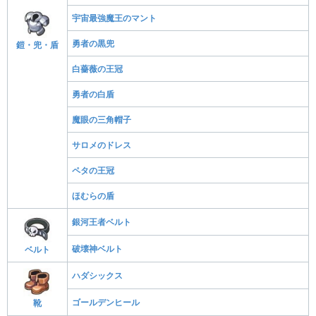
宇宙最強魔王のマント
勇者の黒兜
鎧・兜・盾
白薔薇の王冠
勇者の白盾
魔眼の三角帽子
サロメのドレス
ペタの王冠
ほむらの盾
銀河王者ベルト
破壊神ベルト
ベルト
ハダシックス
ゴールデンヒール
靴