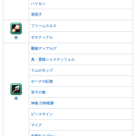
ハリセン
草団子
フリームスルス
ゼタナックル
拳
覇槍ディアルグ
真・霊槍シャスティフォル
ラムのモップ
ホークの紅槍
杏子の槍
槍
神槍 卍時唯勝
ピースサイン
マイク
先割れスプーン