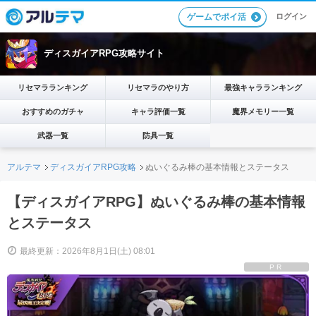
ログイン
ゲームでポイ活
ディスガイアRPG攻略サイト
リセマラランキング
リセマラのやり方
最強キャラランキング
おすすめのガチャ
キャラ評価一覧
魔界メモリー一覧
武器一覧
防具一覧
アルテマ
ディスガイアRPG攻略
ぬいぐるみ棒の基本情報とステータス
【ディスガイアRPG】ぬいぐるみ棒の基本情報
とステータス
最終更新：2026年8月1日(土) 08:01
PR