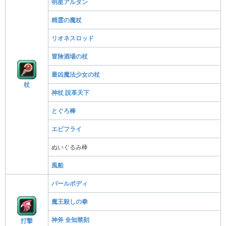
明星アルダン
精霊の魔杖
リオネスロッド
冒険酒場の杖
最凶魔法少女の杖
杖
神杖 説革天下
とぐろ棒
エビフライ
ぬいぐるみ棒
風船
バールボディ
魔王殺しの拳
神斧 全知禁刻
打撃