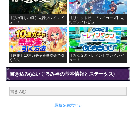
【ほの暮しの庭】先行プレイレビ
【リミットゼロブレイカーズ】先
ュー！
行プレイレビュー！
【速報】10連ガチャを無課金で引
【みんなのトレイン】プレイレビ
く方法
ュー！
書き込み
(ぬいぐるみ棒の基本情報とステータス)
最新を表示する