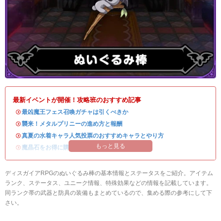
最新イベントが開催！攻略班のおすすめ記事
・
最凶魔王フェス召喚ガチャは引くべきか
・
襲来！メタルプリニーの進め方と報酬
・
真夏の水着キャラ人気投票のおすすめキャラとやり方
もっと見る
・
魔晶石をお得に購入できる公式ショップが開設！
ディスガイアRPGのぬいぐるみ棒の基本情報とステータスをご紹介。アイテム
ランク、ステータス、ユニーク情報、特殊効果などの情報を記載しています。
同ランク帯の武器と防具の装備もまとめているので、集める際の参考にして下
さい。