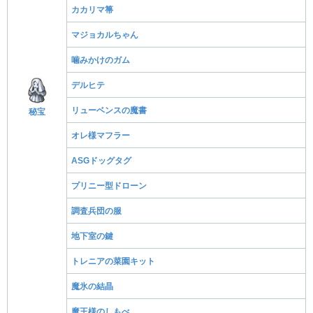
カカリマ箒
マジョカルちゃん
噛みかけのガム
デルヒテ
リューベンスの魔書
秘宝
オレ様マフラー
ASGドッグタグ
プリニー型ドローン
調査兵団の服
地下室の鍵
トレニアの菜園キット
魔氷の結晶
魔王様のしもべ