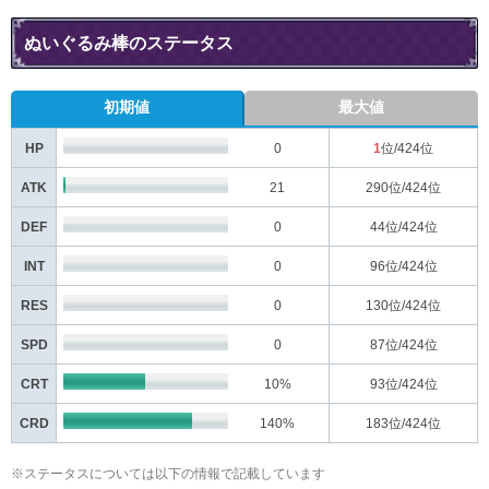
ぬいぐるみ棒のステータス
初期値
最大値
HP
0
1
位/424位
ATK
21
290
位/424位
DEF
0
44
位/424位
INT
0
96
位/424位
RES
0
130
位/424位
SPD
0
87
位/424位
CRT
10%
93
位/424位
CRD
140%
183
位/424位
※ステータスについては以下の情報で記載しています