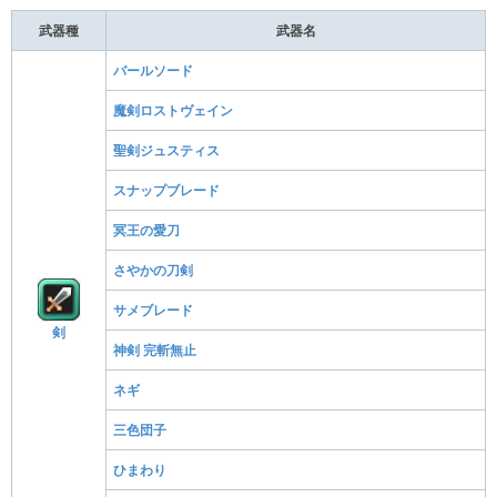
武器種
武器名
バールソード
魔剣ロストヴェイン
聖剣ジュスティス
スナップブレード
冥王の愛刀
さやかの刀剣
サメブレード
剣
神剣 完斬無止
ネギ
三色団子
ひまわり