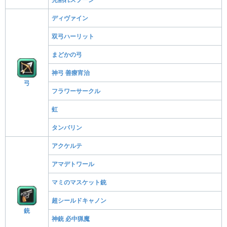
ディヴァイン
双弓ハーリット
まどかの弓
神弓 善療宵治
弓
フラワーサークル
虹
タンバリン
アクケルテ
アマデトワール
マミのマスケット銃
超シールドキャノン
銃
神銃 必中猟魔