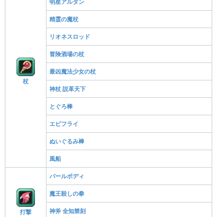
明星アルダン
精霊の魔杖
リオネスロッド
冒険酒場の杖
最凶魔法少女の杖
杖
神杖 説革天下
とぐろ棒
エビフライ
ぬいぐるみ棒
風船
バールボディ
魔王殺しの拳
神斧 全知禁刻
打撃