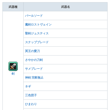
武器種
武器名
バールソード
魔剣ロストヴェイン
聖剣ジュスティス
スナップブレード
冥王の愛刀
さやかの刀剣
サメブレード
剣
神剣 完斬無止
ネギ
三色団子
ひまわり