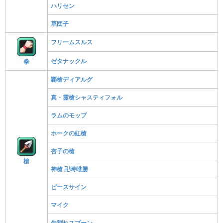
ハリセン
草団子
フリームスルス
ゼタナックル
拳
覇槍ディアルグ
真・霊槍シャスティフォル
ラムのモップ
ホークの紅槍
杏子の槍
槍
神槍 卍時唯勝
ピースサイン
マイク
先割れスプーン