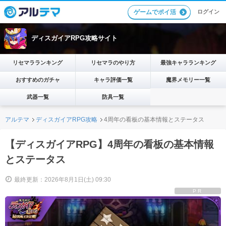
ログイン
ゲームでポイ活
ディスガイアRPG攻略サイト
リセマラランキング
リセマラのやり方
最強キャラランキング
おすすめのガチャ
キャラ評価一覧
魔界メモリー一覧
武器一覧
防具一覧
アルテマ
ディスガイアRPG攻略
4周年の看板の基本情報とステータス
【ディスガイアRPG】4周年の看板の基本情報
とステータス
最終更新：2026年8月1日(土) 09:30
PR