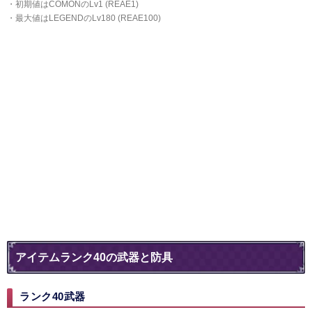
・初期値はCOMONのLv1 (REAE1)
・最大値はLEGENDのLv180 (REAE100)
アイテムランク40の武器と防具
ランク40武器