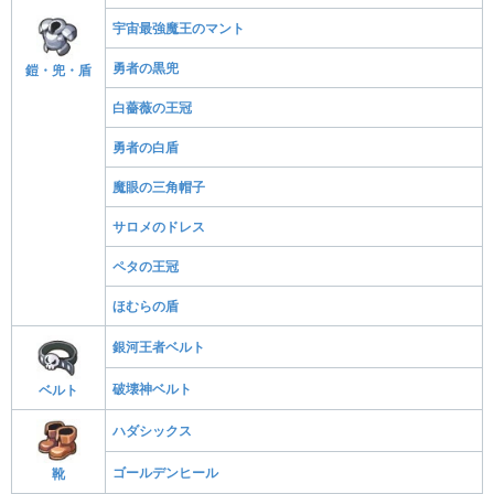
宇宙最強魔王のマント
勇者の黒兜
鎧・兜・盾
白薔薇の王冠
勇者の白盾
魔眼の三角帽子
サロメのドレス
ペタの王冠
ほむらの盾
銀河王者ベルト
破壊神ベルト
ベルト
ハダシックス
ゴールデンヒール
靴