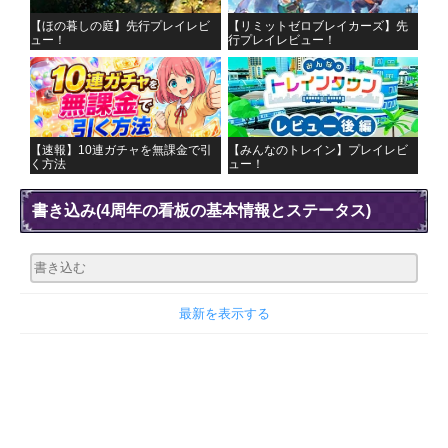
【ほの暮しの庭】先行プレイレビ
【リミットゼロブレイカーズ】先
ュー！
行プレイレビュー！
【速報】10連ガチャを無課金で引
【みんなのトレイン】プレイレビ
く方法
ュー！
書き込み
(4周年の看板の基本情報とステータス)
最新を表示する