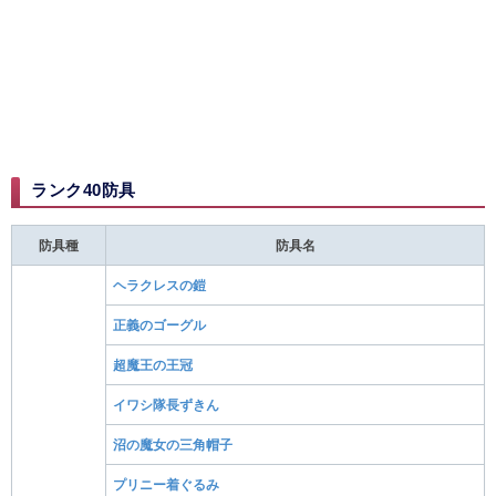
ランク40防具
防具種
防具名
ヘラクレスの鎧
正義のゴーグル
超魔王の王冠
イワシ隊長ずきん
沼の魔女の三角帽子
プリニー着ぐるみ