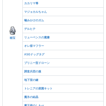
カカリマ箒
マジョカルちゃん
噛みかけのガム
デルヒテ
リューベンスの魔書
秘宝
オレ様マフラー
ASGドッグタグ
プリニー型ドローン
調査兵団の服
地下室の鍵
トレニアの菜園キット
魔氷の結晶
魔王様のしもべ