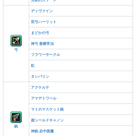
ディヴァイン
双弓ハーリット
まどかの弓
神弓 善療宵治
弓
フラワーサークル
虹
タンバリン
アクケルテ
アマデトワール
マミのマスケット銃
超シールドキャノン
銃
神銃 必中猟魔