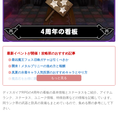
最新イベントが開催！攻略班のおすすめ記事
・
最凶魔王フェス召喚ガチャは引くべきか
・
襲来！メタルプリニーの進め方と報酬
・
真夏の水着キャラ人気投票のおすすめキャラとやり方
もっと見る
・
魔晶石をお得に購入できる公式ショップが開設！
ディスガイアRPGの4周年の看板の基本情報とステータスをご紹介。アイテム
ランク、ステータス、ユニーク情報、特殊効果などの情報を記載しています。
同ランク帯の武器と防具の装備もまとめているので、集める際の参考にして下
さい。