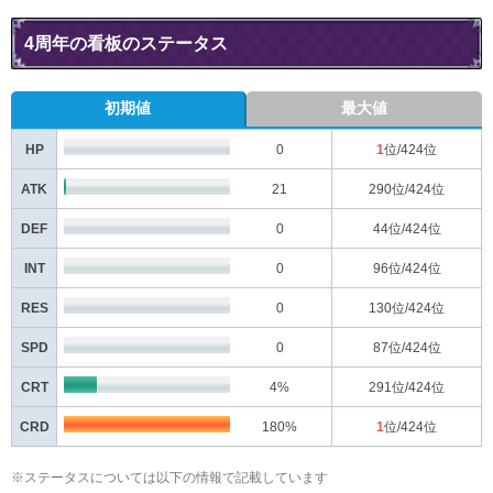
4周年の看板のステータス
初期値
最大値
HP
0
1
位/424位
ATK
21
290
位/424位
DEF
0
44
位/424位
INT
0
96
位/424位
RES
0
130
位/424位
SPD
0
87
位/424位
CRT
4%
291
位/424位
CRD
180%
1
位/424位
※ステータスについては以下の情報で記載しています