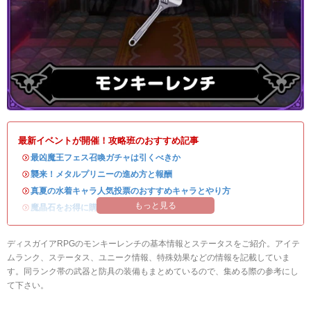
最新イベントが開催！攻略班のおすすめ記事
・
最凶魔王フェス召喚ガチャは引くべきか
・
襲来！メタルプリニーの進め方と報酬
・
真夏の水着キャラ人気投票のおすすめキャラとやり方
もっと見る
・
魔晶石をお得に購入できる公式ショップが開設！
ディスガイアRPGのモンキーレンチの基本情報とステータスをご紹介。アイテ
ムランク、ステータス、ユニーク情報、特殊効果などの情報を記載していま
す。同ランク帯の武器と防具の装備もまとめているので、集める際の参考にし
て下さい。