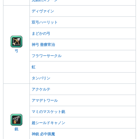
ディヴァイン
双弓ハーリット
まどかの弓
神弓 善療宵治
弓
フラワーサークル
虹
タンバリン
アクケルテ
アマデトワール
マミのマスケット銃
超シールドキャノン
銃
神銃 必中猟魔