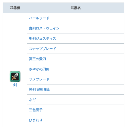
武器種
武器名
バールソード
魔剣ロストヴェイン
聖剣ジュスティス
スナップブレード
冥王の愛刀
さやかの刀剣
サメブレード
剣
神剣 完斬無止
ネギ
三色団子
ひまわり