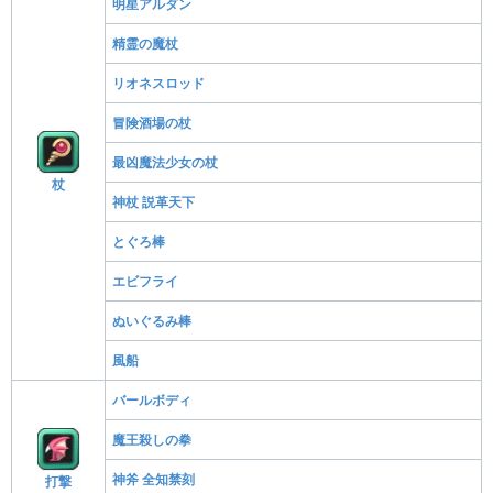
明星アルダン
精霊の魔杖
リオネスロッド
冒険酒場の杖
最凶魔法少女の杖
杖
神杖 説革天下
とぐろ棒
エビフライ
ぬいぐるみ棒
風船
バールボディ
魔王殺しの拳
神斧 全知禁刻
打撃