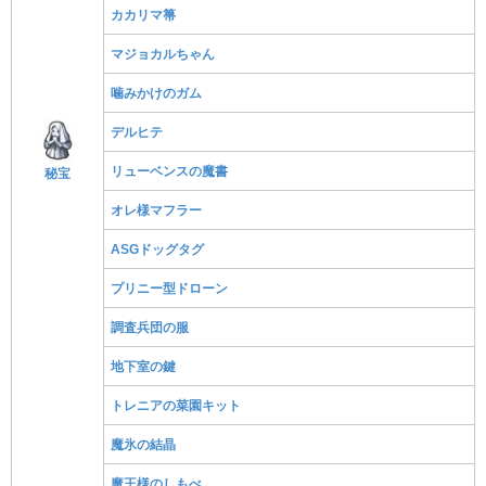
カカリマ箒
マジョカルちゃん
噛みかけのガム
デルヒテ
リューベンスの魔書
秘宝
オレ様マフラー
ASGドッグタグ
プリニー型ドローン
調査兵団の服
地下室の鍵
トレニアの菜園キット
魔氷の結晶
魔王様のしもべ