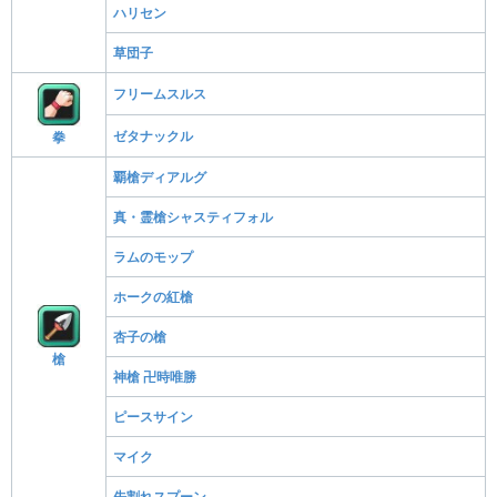
ハリセン
草団子
フリームスルス
ゼタナックル
拳
覇槍ディアルグ
真・霊槍シャスティフォル
ラムのモップ
ホークの紅槍
杏子の槍
槍
神槍 卍時唯勝
ピースサイン
マイク
先割れスプーン