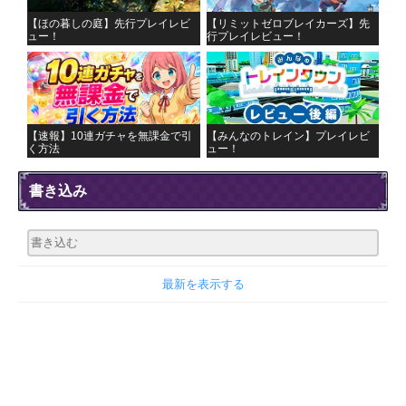
【ほの暮しの庭】先行プレイレビ
【リミットゼロブレイカーズ】先
ュー！
行プレイレビュー！
【速報】10連ガチャを無課金で引
【みんなのトレイン】プレイレビ
く方法
ュー！
書き込み
最新を表示する