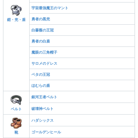
宇宙最強魔王のマント
勇者の黒兜
鎧・兜・盾
白薔薇の王冠
勇者の白盾
魔眼の三角帽子
サロメのドレス
ペタの王冠
ほむらの盾
銀河王者ベルト
破壊神ベルト
ベルト
ハダシックス
ゴールデンヒール
靴