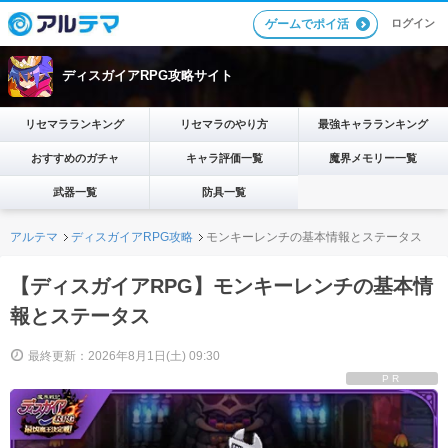
ログイン
ゲームでポイ活
ディスガイアRPG攻略サイト
リセマラランキング
リセマラのやり方
最強キャラランキング
おすすめのガチャ
キャラ評価一覧
魔界メモリー一覧
武器一覧
防具一覧
アルテマ
ディスガイアRPG攻略
モンキーレンチの基本情報とステータス
【ディスガイアRPG】モンキーレンチの基本情
報とステータス
最終更新：2026年8月1日(土) 09:30
PR