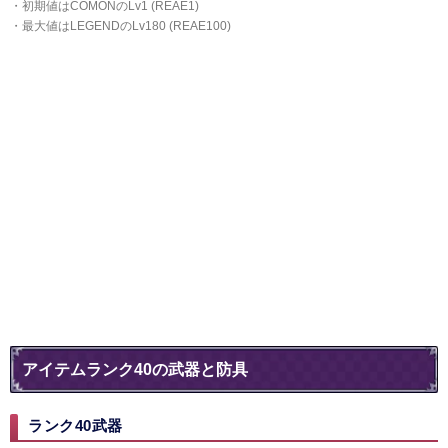
・初期値はCOMONのLv1 (REAE1)
・最大値はLEGENDのLv180 (REAE100)
アイテムランク40の武器と防具
ランク40武器