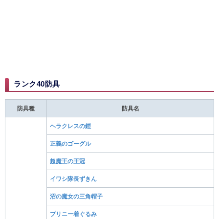
ランク40防具
防具種
防具名
ヘラクレスの鎧
正義のゴーグル
超魔王の王冠
イワシ隊長ずきん
沼の魔女の三角帽子
プリニー着ぐるみ