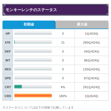
モンキーレンチのステータス
初期値
最大値
HP
0
1
位/424位
ATK
21
290
位/424位
DEF
0
44
位/424位
INT
0
96
位/424位
RES
0
130
位/424位
SPD
0
87
位/424位
CRT
4%
291
位/424位
CRD
180%
1
位/424位
※ステータスについては以下の情報で記載しています