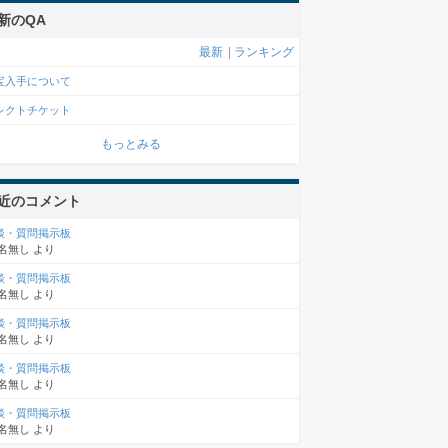
新のQA
最新
|
ランキング
宝入手について
レクトチケット
もっとみる
近のコメント
談・質問掲示板
名無し
より
談・質問掲示板
名無し
より
談・質問掲示板
名無し
より
談・質問掲示板
名無し
より
談・質問掲示板
名無し
より