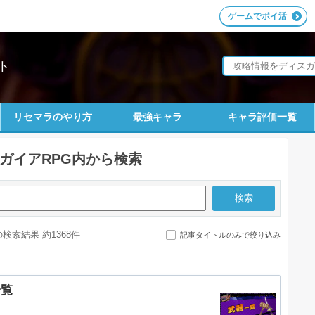
ゲームでポイ活
ト
リセマラのやり方
最強キャラ
キャラ評価一覧
ガイアRPG内から検索
検索結果 約1368件
記事タイトルのみで絞り込み
一覧