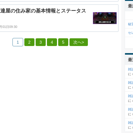
最
上達屋の住み家の基本情報とステータス
秘
月01日09:30
セ
1
2
3
4
5
次へ>
最
雑
に
雑
に
雑
に
雑
に
雑
に