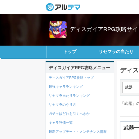
ディスガイアRPG攻略サイ
トップ
リセマラの当たり
ディスガイアRPG攻略メニュー
ディス
ディスガイアRPG攻略トップ
最強キャラランキング
リセマラ当たりランキング
「武器」の
リセマラのやり方
ガチャはどれを引くべきか
キャラ評価一覧
武器
最新アップデート・メンテナンス情報