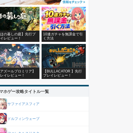
ほの暮しの庭】先行プ
10連ガチャを無課金で引
イレビュー！
く方法
アズールプロミリア】
【BULLACATOR 】先行
レイレビュー！
プレイレビュー！
マホゲー攻略タイトル一覧
サファイアスフィア
ドルフィンウェーブ