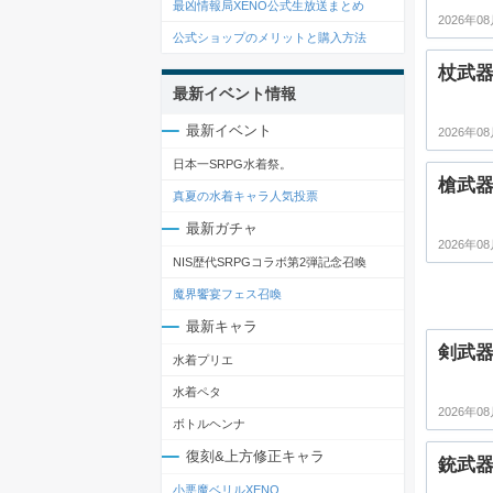
最凶情報局XENO公式生放送まとめ
2026年08
公式ショップのメリットと購入方法
杖武
最新イベント情報
最新イベント
2026年08
日本一SRPG水着祭。
槍武
真夏の水着キャラ人気投票
最新ガチャ
2026年08
NIS歴代SRPGコラボ第2弾記念召喚
魔界饗宴フェス召喚
最新キャラ
剣武
水着プリエ
水着ペタ
2026年08
ボトルヘンナ
復刻&上方修正キャラ
銃武
小悪魔ベリルXENO