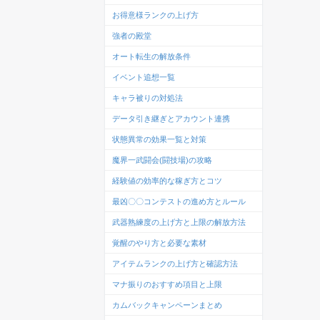
お得意様ランクの上げ方
強者の殿堂
オート転生の解放条件
イベント追想一覧
キャラ被りの対処法
データ引き継ぎとアカウント連携
状態異常の効果一覧と対策
魔界一武闘会(闘技場)の攻略
経験値の効率的な稼ぎ方とコツ
最凶〇〇コンテストの進め方とルール
武器熟練度の上げ方と上限の解放方法
覚醒のやり方と必要な素材
アイテムランクの上げ方と確認方法
マナ振りのおすすめ項目と上限
カムバックキャンペーンまとめ