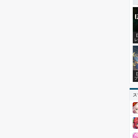
【
レ
【
プ
ス