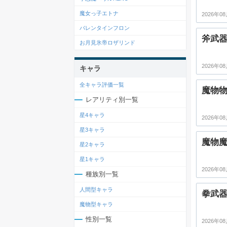
魔女っ子エトナ
2026年08
バレンタインフロン
斧武
お月見氷帝ロザリンド
2026年08
キャラ
全キャラ評価一覧
魔物
レアリティ別一覧
星4キャラ
2026年08
星3キャラ
魔物
星2キャラ
星1キャラ
2026年08
種族別一覧
人間型キャラ
拳武
魔物型キャラ
性別一覧
2026年08