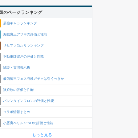
気のページランキング
最強キャラランキング
海賊魔王アサギの評価と性能
リセマラ当たりランキング
不動軍師彼岸の評価と性能
雑談・質問掲示板
最凶魔王フェス召喚ガチャは引くべきか
猫娘族の評価と性能
バレンタインフロンの評価と性能
コラボ情報まとめ
小悪魔ベリルXENOの評価と性能
もっと見る