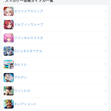
スマホゲー攻略タイトル一覧
サファイアスフィア
ドルフィンウェーブ
ファンキルスリスタ
Gジェネエターナル
みんトレ
アナデン
ウィンヒロ
キングショット