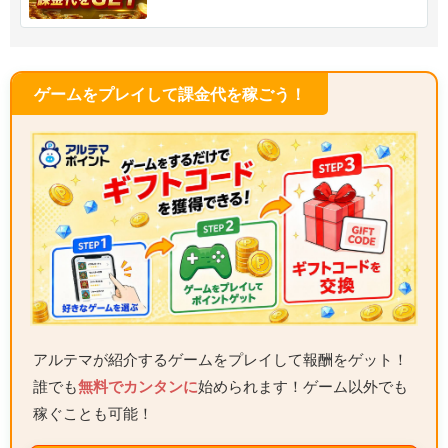
ゲームをプレイして課金代を稼ごう！
アルテマが紹介するゲームをプレイして報酬をゲット！
誰でも
無料でカンタンに
始められます！ゲーム以外でも
稼ぐことも可能！