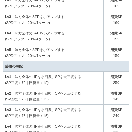
Lv2
：味方全体のSPDを小アップする
消費SP
(SPDアップ：20％/4ターン)
165
Lv3
：味方全体のSPDを小アップする
消費SP
(SPDアップ：20％/4ターン)
160
Lv4
：味方全体のSPDを小アップする
消費SP
(SPDアップ：20％/4ターン)
155
Lv5
：味方全体のSPDを小アップする
消費SP
(SPDアップ：20％/4ターン)
150
勝機の気配
Lv1
：味方全体のHPを小回復、SPを大回復する
消費SP
(SP回復：75｜回復量：15)
250
Lv2
：味方全体のHPを小回復、SPを大回復する
消費SP
(SP回復：75｜回復量：15)
245
Lv3
：味方全体のHPを小回復、SPを大回復する
消費SP
(SP回復：75｜回復量：15)
240
Lv4
：味方全体のHPを小回復、SPを大回復する
消費SP