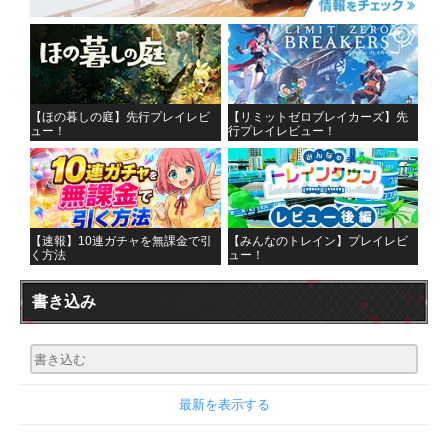
【ほの暮しの庭】先行プレイレビ
【リミットゼロブレイカーズ】先
ュー！
行プレイレビュー！
【速報】10連ガチャを無課金で引
【みんなのトレイン】プレイレビ
く方法
ュー！
書き込み
最新を表示する