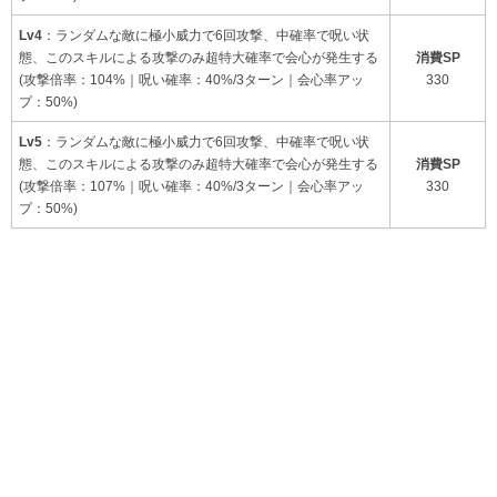
Lv4
：ランダムな敵に極小威力で6回攻撃、中確率で呪い状
態、このスキルによる攻撃のみ超特大確率で会心が発生する
消費SP
(攻撃倍率：104%｜呪い確率：40%/3ターン｜会心率アッ
330
プ：50%)
Lv5
：ランダムな敵に極小威力で6回攻撃、中確率で呪い状
態、このスキルによる攻撃のみ超特大確率で会心が発生する
消費SP
(攻撃倍率：107%｜呪い確率：40%/3ターン｜会心率アッ
330
プ：50%)