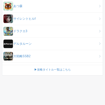
あつ森
サイレントヒルf
ドラクエ3
デルタルーン
大戦略SSB2
▶攻略タイトル一覧はこちら