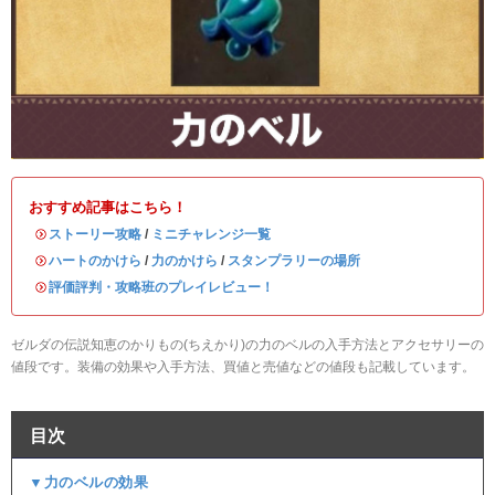
おすすめ記事はこちら！
・
ストーリー攻略
/
ミニチャレンジ一覧
・
ハートのかけら
/
力のかけら
/
スタンプラリーの場所
・
評価評判・攻略班のプレイレビュー！
ゼルダの伝説知恵のかりもの(ちえかり)の力のベルの入手方法とアクセサリーの
値段です。装備の効果や入手方法、買値と売値などの値段も記載しています。
目次
▼力のベルの効果