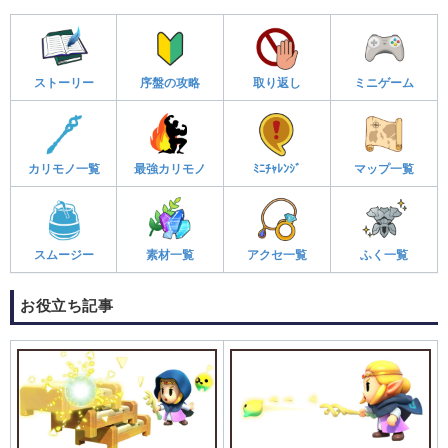
ストーリー
序盤の攻略
取り返し
ミニゲーム
カリモノ一覧
最強カリモノ
ﾐﾆﾁｬﾚﾝｼﾞ
マップ一覧
スムージー
素材一覧
アクセ一覧
ふく一覧
お役立ち記事