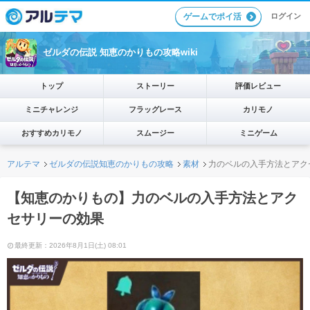
ログイン
ゲームでポイ活
ゼルダの伝説 知恵のかりもの攻略wiki
トップ
ストーリー
評価レビュー
ミニチャレンジ
フラッグレース
カリモノ
おすすめカリモノ
スムージー
ミニゲーム
アルテマ
ゼルダの伝説知恵のかりもの攻略
素材
力のベルの入手方法とアク
【知恵のかりもの】力のベルの入手方法とアク
セサリーの効果
最終更新：2026年8月1日(土) 08:01