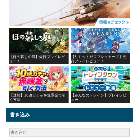
【ほの暮しの庭】先行プレイレビ
【リミットゼロブレイカーズ】先
ュー！
行プレイレビュー！
【速報】10連ガチャを無課金で引
【みんなのトレイン】プレイレビ
く方法
ュー！
書き込み