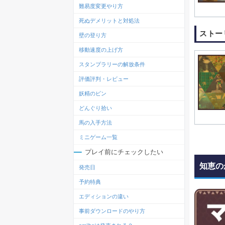
難易度変更やり方
死ぬデメリットと対処法
ストー
壁の登り方
移動速度の上げ方
スタンプラリーの解放条件
評価評判・レビュー
妖精のビン
どんぐり拾い
馬の入手方法
ミニゲーム一覧
プレイ前にチェックしたい
知恵の
発売日
予約特典
エディションの違い
事前ダウンロードのやり方