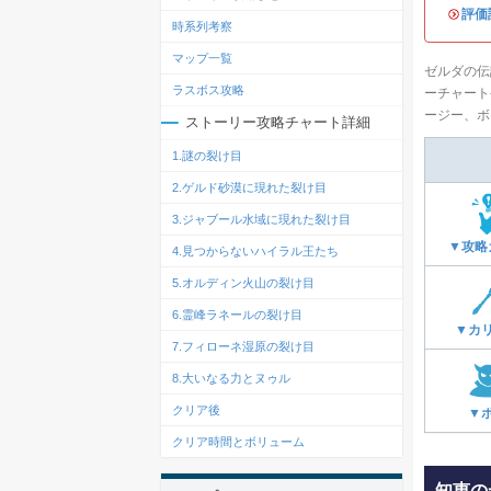
・
評価
時系列考察
マップ一覧
ゼルダの伝
ラスボス攻略
ーチャート
ージー、ボ
ストーリー攻略チャート詳細
1.謎の裂け目
2.ゲルド砂漠に現れた裂け目
3
.
ジャブール水域に現れた裂け目
▼攻略
4
.
見つからないハイラル王たち
5
.
オルディン火山の裂け目
6
.
霊峰ラネールの裂け目
▼カ
7
.
フィローネ湿原の裂け目
8.大いなる力とヌゥル
クリア後
▼
クリア時間とボリューム
知恵の