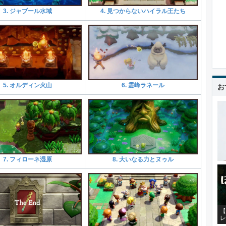
3. ジャブール水域
4. 見つからないハイラル王たち
5. オルディン火山
6. 霊峰ラネール
お
7. フィローネ湿原
8. 大いなる力とヌゥル
【
レ