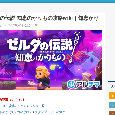
の伝説 知恵のかりもの攻略wiki｜知恵かり
：2026年8月1日(土) 08:01
人
め記事はこちら！
ーリー攻略
/
ミニチャレンジ一覧
トのかけら
/
力のかけら
/
スタンプラリーの場所