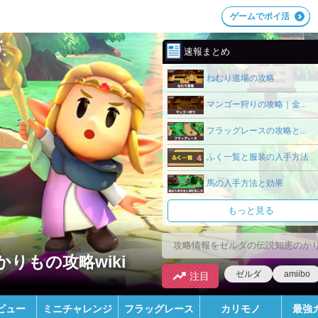
ゲームでポイ活
速報まとめ
ねむり道場の攻略
マンゴー狩りの攻略｜金...
フラッグレースの攻略と...
ふく一覧と服装の入手方法
馬の入手方法と効果
もっと見る
りもの攻略wiki
ゼルダ
amiibo
注目
ビュー
ミニチャレンジ
フラッグレース
カリモノ
最強