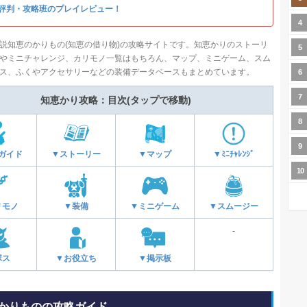
評判・攻略班のプレイレビュー！
説知恵のかりもの(知恵の借り物)の攻略サイトです。知恵かりのストーリ
やミニチャレンジ、カリモノ一覧はもちろん、マップ、ミニゲーム、スム
ス、ふくやアクセサリーなどの装備データベースもまとめています。
知恵かり攻略：目次(タップで移動)
ガイド
▼ストーリー
▼マップ
▼ﾐﾆﾁｬﾚﾝｼﾞ
リモノ
▼装備
▼ミニゲーム
▼スムージー
-
ボス
▼お役立ち
▼掲示板
かりものの攻略ガイド