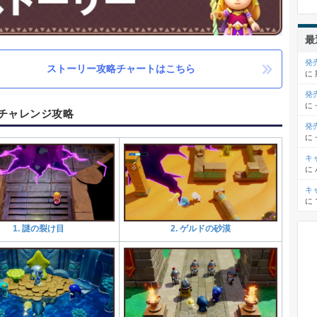
最
発
ストーリー攻略チャートはこちら
に
発
に
チャレンジ攻略
発
に
キ
に
キ
に
1. 謎の裂け目
2. ゲルドの砂漠