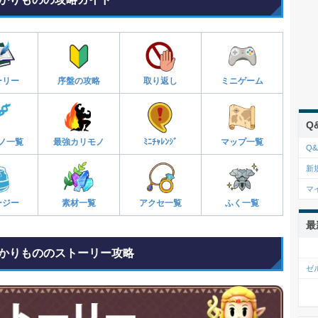
ーリー
序盤の攻略
取り返し
ミニゲーム
Q
ノ一覧
最強カリモノ
ﾐﾆﾁｬﾚﾝｼﾞ
マップ一覧
Q&
新
マ
ージー
素材一覧
アクセ一覧
ふく一覧
最
かりもののストーリー攻略
ゼ