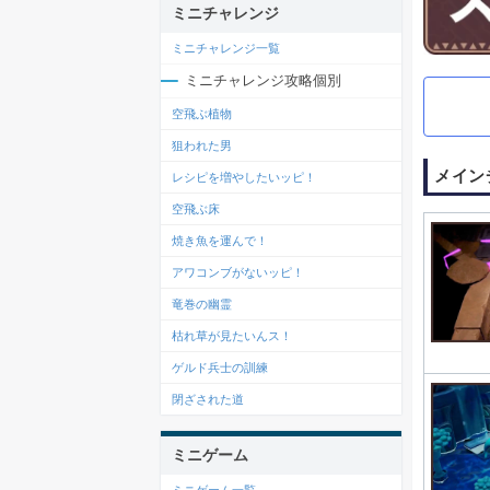
ミニチャレンジ
ミニチャレンジ一覧
ミニチャレンジ攻略個別
空飛ぶ植物
狙われた男
メイン
レシピを増やしたいッピ！
空飛ぶ床
焼き魚を運んで！
アワコンブがないッピ！
竜巻の幽霊
枯れ草が見たいんス！
ゲルド兵士の訓練
閉ざされた道
ミニゲーム