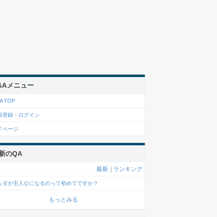
&Aメニュー
A TOP
規登録・ログイン
イページ
新のQA
最新
|
ランキング
ルダが主人公になるのって初めてですか？
もっとみる