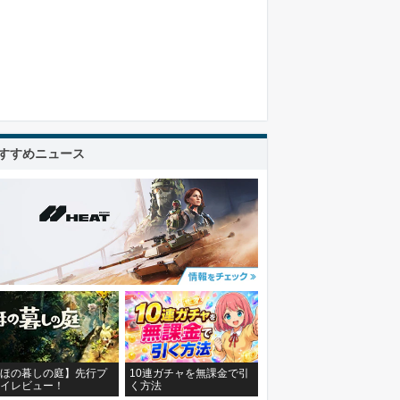
すすめニュース
ほの暮しの庭】先行プ
10連ガチャを無課金で引
イレビュー！
く方法