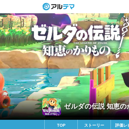
ゼルダの伝説 知恵のか
TOP
ストーリー
評価レ