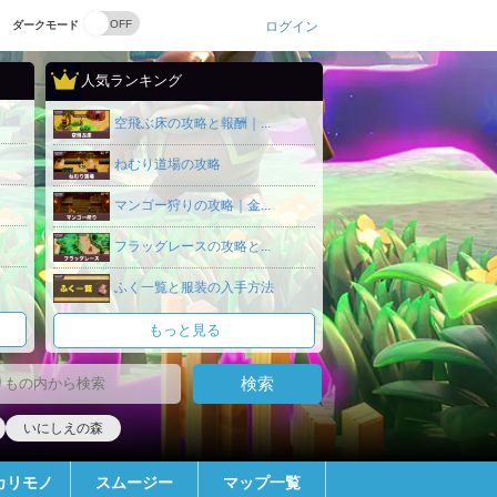
ダークモード
ログイン
人気ランキング
空飛ぶ床の攻略と報酬｜...
ねむり道場の攻略
マンゴー狩りの攻略｜金...
フラッグレースの攻略と...
ふく一覧と服装の入手方法
もっと見る
いにしえの森
カリモノ
スムージー
マップ一覧